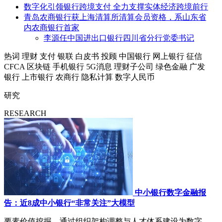
数字化引领银行跨境支付 全力支撑实体经济跨境前行
青岛农商银行获上海清算所清算会员资格，系山东省
内农商银行首家
李源任中国进出口银行四川省分行党委书记
热词
理财
支付
银联
白皮书
投顾
中国银行
网上银行
征信
CFCA
区块链
手机银行
5G消息
理财子公司
绿色金融
广发
银行
上市银行
农商行
隐私计算
数字人民币
研究
RESEARCH
中小银行数字金融报
告：近8成中小银行“非常关注”大模型
要素价值挖掘，通过组织架构调整与人才体系建设为数字