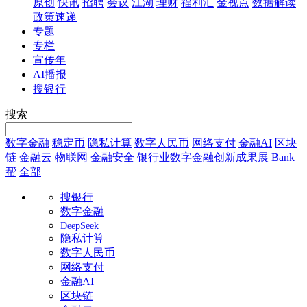
原创
快讯
招聘
会议
江湖
理财
福利汇
金视点
数据解读
政策速递
专题
专栏
宣传年
AI播报
搜银行
搜索
数字金融
稳定币
隐私计算
数字人民币
网络支付
金融AI
区块
链
金融云
物联网
金融安全
银行业数字金融创新成果展
Bank
帮
全部
搜银行
数字金融
DeepSeek
隐私计算
数字人民币
网络支付
金融AI
区块链