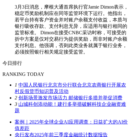
3月3日消息，摩根大通首席执行官Jamie Dimon表示，
稳定币奖励机制应在同等监管环境下运行。他指出，
若平台持有客户资金并对账户余额支付收益，本质与
银行吸收存款、支付利息无异，应适用与银行相同的
监管标准。 Dimon在接受CNBC采访时称，可接受的
折中方案是仅对交易行为提供奖励，而非对账户余额
支付利息。他强调，否则此类业务就属于银行业务，
必须按照银行相关规定接受监管。
今日排行
RANKING TODAY
1
中国人民银行北京市分行联合北京农商银行开展农
村反假货币知识普及活动
2
创新场景激发市场活力 邮储银行多措并举促消费
3
山城科创添动能！建行多举措破解科技企业融资难
题
案例｜2025年全球企业AI应用调查：日益扩大的AI价
值差距
央行发布2025年前三季度金融统计数据报告