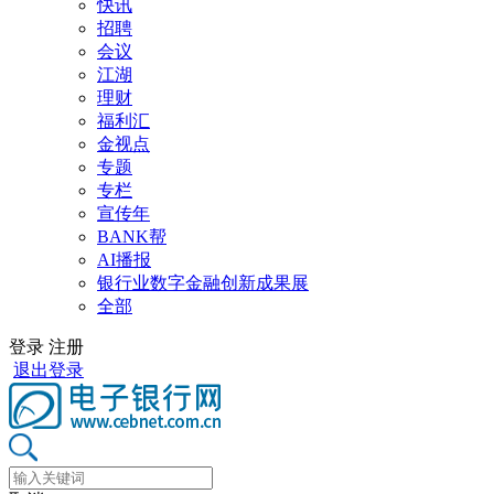
快讯
招聘
会议
江湖
理财
福利汇
金视点
专题
专栏
宣传年
BANK帮
AI播报
银行业数字金融创新成果展
全部
登录
注册
退出登录