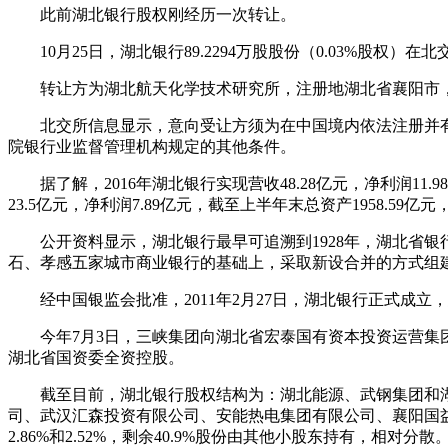
此前湖北银行股权刚经历一次转让。
10月25日，湖北银行89.2294万股股份（0.03%股权）在北
转让方为湖北航天化学技术研究所，注册地湖北省襄阳市，其
北交所信息显示，意向受让方须为在中国境内依法注册并有
院银行业监督管理机构规定的其他条件。
据了解，2016年湖北银行实现营收48.28亿元，净利润11.98
23.5亿元，净利润7.89亿元，截至上半年末总资产1958.59亿元
公开资料显示，湖北银行最早可追溯到1928年，湖北省银行
石、孝感五家城市商业银行的基础上，采取新设合并的方式组
经中国银监会批准，2011年2月27日，湖北银行正式成立
今年7月3日，三峡集团向湖北省宏泰国有资本投资运营集团有
湖北省国资委全资控股。
截至目前，湖北银行股权结构为：湖北能源、武钢集团和湖北
司、武汉汇森投资有限公司、安能热电集团有限公司、襄阳国益国有资
2.86%和2.52%，剩余40.9%股份由其他小股东持有，相对分散