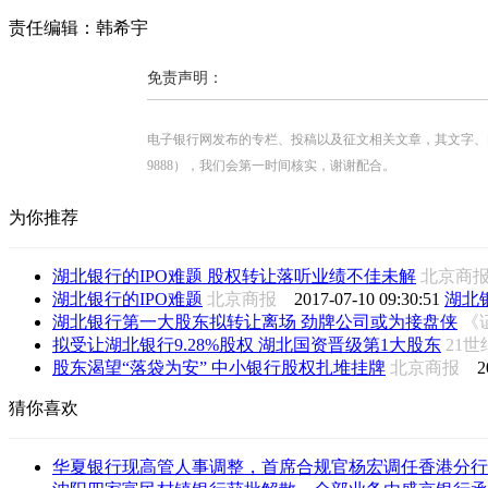
责任编辑：韩希宇
免责声明：
电子银行网发布的专栏、投稿以及征文相关文章，其文字、图片、视
9888），我们会第一时间核实，谢谢配合。
为你推荐
湖北银行的IPO难题 股权转让落听业绩不佳未解
北京商
湖北银行的IPO难题
北京商报
2017-07-10 09:30:51
湖北
湖北银行第一大股东拟转让离场 劲牌公司或为接盘侠
《
拟受让湖北银行9.28%股权 湖北国资晋级第1大股东
21
股东渴望“落袋为安” 中小银行股权扎堆挂牌
北京商报
2
猜你喜欢
华夏银行现高管人事调整，首席合规官杨宏调任香港分行