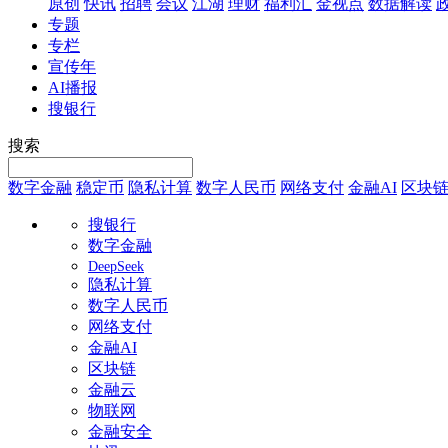
原创
快讯
招聘
会议
江湖
理财
福利汇
金视点
数据解读
专题
专栏
宣传年
AI播报
搜银行
搜索
数字金融
稳定币
隐私计算
数字人民币
网络支付
金融AI
区块
搜银行
数字金融
DeepSeek
隐私计算
数字人民币
网络支付
金融AI
区块链
金融云
物联网
金融安全