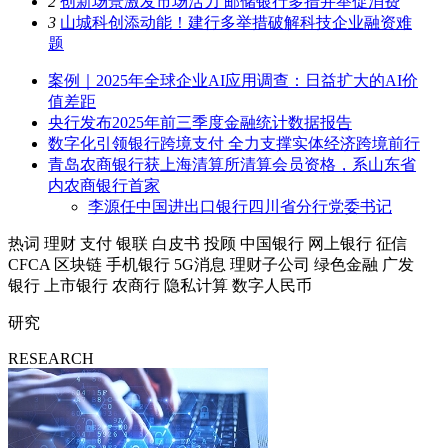
2
创新场景激发市场活力 邮储银行多措并举促消费
3
山城科创添动能！建行多举措破解科技企业融资难
题
案例｜2025年全球企业AI应用调查：日益扩大的AI价
值差距
央行发布2025年前三季度金融统计数据报告
数字化引领银行跨境支付 全力支撑实体经济跨境前行
青岛农商银行获上海清算所清算会员资格，系山东省
内农商银行首家
李源任中国进出口银行四川省分行党委书记
热词
理财
支付
银联
白皮书
投顾
中国银行
网上银行
征信
CFCA
区块链
手机银行
5G消息
理财子公司
绿色金融
广发
银行
上市银行
农商行
隐私计算
数字人民币
研究
RESEARCH