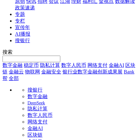
原创
快讯
招聘
会议
江湖
理财
福利汇
金视点
数据解读
政策速递
专题
专栏
宣传年
AI播报
搜银行
搜索
数字金融
稳定币
隐私计算
数字人民币
网络支付
金融AI
区块
链
金融云
物联网
金融安全
银行业数字金融创新成果展
Bank
帮
全部
搜银行
数字金融
DeepSeek
隐私计算
数字人民币
网络支付
金融AI
区块链