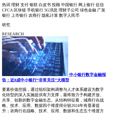
热词
理财
支付
银联
白皮书
投顾
中国银行
网上银行
征信
CFCA
区块链
手机银行
5G消息
理财子公司
绿色金融
广发
银行
上市银行
农商行
隐私计算
数字人民币
研究
RESEARCH
中小银行数字金融报
告：近8成中小银行“非常关注”大模型
要素价值挖掘，通过组织架构调整与人才体系建设为数字
化转型的深入实施提供有力支撑，最终致力于构建开放、
共享、创新的数字金融生态。从结构特征看，城商行在战
略、技术、应用、数据四个维度得分较2024年有显著提
升；农商行在战略、技术、应用、数据和生态五个维度方