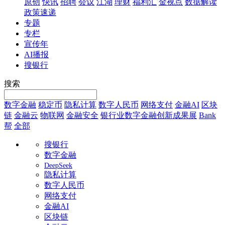
原创
快讯
招聘
会议
江湖
理财
福利汇
金视点
数据解读
政策速递
专题
专栏
宣传年
AI播报
搜银行
搜索
数字金融
稳定币
隐私计算
数字人民币
网络支付
金融AI
区块
链
金融云
物联网
金融安全
银行业数字金融创新成果展
Bank
帮
全部
搜银行
数字金融
DeepSeek
隐私计算
数字人民币
网络支付
金融AI
区块链