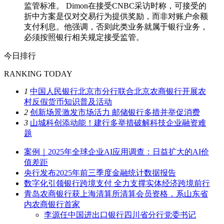
监管标准。 Dimon在接受CNBC采访时称，可接受的
折中方案是仅对交易行为提供奖励，而非对账户余额
支付利息。他强调，否则此类业务就属于银行业务，
必须按照银行相关规定接受监管。
今日排行
RANKING TODAY
1
中国人民银行北京市分行联合北京农商银行开展农
村反假货币知识普及活动
2
创新场景激发市场活力 邮储银行多措并举促消费
3
山城科创添动能！建行多举措破解科技企业融资难
题
案例｜2025年全球企业AI应用调查：日益扩大的AI价
值差距
央行发布2025年前三季度金融统计数据报告
数字化引领银行跨境支付 全力支撑实体经济跨境前行
青岛农商银行获上海清算所清算会员资格，系山东省
内农商银行首家
李源任中国进出口银行四川省分行党委书记