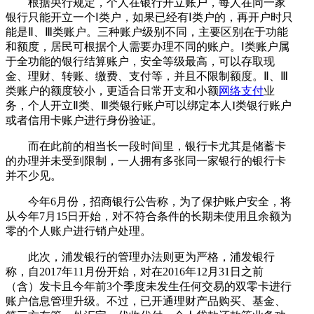
根据央行规定，个人在银行开立账户，每人在同一家
银行只能开立一个Ⅰ类户，如果已经有Ⅰ类户的，再开户时只
能是Ⅱ、Ⅲ类账户。三种账户级别不同，主要区别在于功能
和额度，居民可根据个人需要办理不同的账户。Ⅰ类账户属
于全功能的银行结算账户，安全等级最高，可以存取现
金、理财、转账、缴费、支付等，并且不限制额度。Ⅱ、Ⅲ
类账户的额度较小，更适合日常开支和小额
网络支付
业
务，个人开立Ⅱ类、Ⅲ类银行账户可以绑定本人I类银行账户
或者信用卡账户进行身份验证。
而在此前的相当长一段时间里，银行卡尤其是储蓄卡
的办理并未受到限制，一人拥有多张同一家银行的银行卡
并不少见。
今年6月份，招商银行公告称，为了保护账户安全，将
从今年7月15日开始，对不符合条件的长期未使用且余额为
零的个人账户进行销户处理。
此次，浦发银行的管理办法则更为严格，浦发银行
称，自2017年11月份开始，对在2016年12月31日之前
（含）发卡且今年前3个季度未发生任何交易的双零卡进行
账户信息管理升级。不过，已开通理财产品购买、基金、