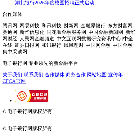
湖北银行2026年度校园招聘正式启动
合作媒体
腾讯网 |网易科技 |和讯科技 |财新网 |金融界银行 |东方财富网 |
赛迪网 |新华信息化 |同花顺金融服务网 |中国金融新闻网 |新华
网财经 |人民网金融频道 |中文互联网数据研究资讯中心 |中金
在线 |证券日报网 |和讯银行 |凤凰理财 |中国网金融 |中国金融
集中采购网
电子银行网
专业领先的新金融平台
关于我们
联系我们
合作媒体
商务合作
网站地图
宣传年
CFCA官网
© 电子银行网版权所有
京ICP备05045998号-2
京公网安备
11010202009082
© 电子银行网版权所有
京ICP备05045998号-2
京公网安备
11010202009082