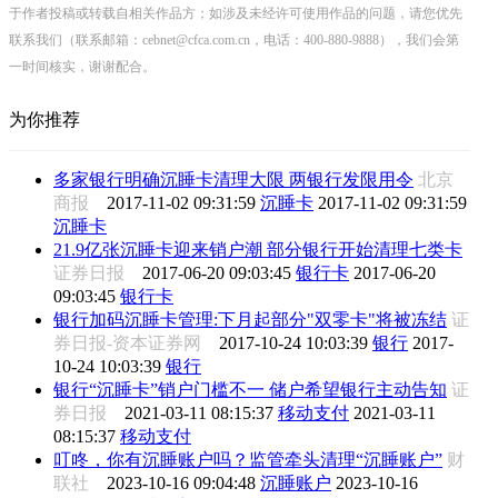
于作者投稿或转载自相关作品方；如涉及未经许可使用作品的问题，请您优先
联系我们（联系邮箱：cebnet@cfca.com.cn，电话：400-880-9888），我们会第
一时间核实，谢谢配合。
为你推荐
多家银行明确沉睡卡清理大限 两银行发限用令
北京
商报
2017-11-02 09:31:59
沉睡卡
2017-11-02 09:31:59
沉睡卡
21.9亿张沉睡卡迎来销户潮 部分银行开始清理七类卡
证券日报
2017-06-20 09:03:45
银行卡
2017-06-20
09:03:45
银行卡
银行加码沉睡卡管理:下月起部分"双零卡"将被冻结
证
券日报-资本证券网
2017-10-24 10:03:39
银行
2017-
10-24 10:03:39
银行
银行“沉睡卡”销户门槛不一 储户希望银行主动告知
证
券日报
2021-03-11 08:15:37
移动支付
2021-03-11
08:15:37
移动支付
叮咚，你有沉睡账户吗？监管牵头清理“沉睡账户”
财
联社
2023-10-16 09:04:48
沉睡账户
2023-10-16