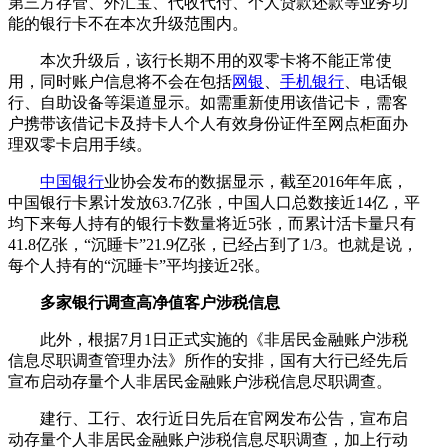
第三方存管、外汇宝、代收代付、个人贷款还款等业务功
能的银行卡不在本次升级范围内。
本次升级后，该行长期不用的双零卡将不能正常使
用，同时账户信息将不会在包括
网银
、
手机银行
、电话银
行、自助设备等渠道显示。如需重新使用该借记卡，需客
户携带该借记卡及持卡人个人有效身份证件至网点柜面办
理双零卡启用手续。
中国银行
业协会发布的数据显示，截至2016年年底，
中国银行卡累计发放63.7亿张，中国人口总数接近14亿，平
均下来每人持有的银行卡数量将近5张，而累计活卡量只有
41.8亿张，“沉睡卡”21.9亿张，已经占到了1/3。也就是说，
每个人持有的“沉睡卡”平均接近2张。
多家银行调查
高净值客户涉税信息
此外，根据7月1日正式实施的《非居民金融账户涉税
信息尽职调查管理办法》所作的安排，国有大行已经先后
宣布启动存量个人非居民金融账户涉税信息尽职调查。
建行、工行、农行近日先后在官网发布公告，宣布启
动存量个人非居民金融账户涉税信息尽职调查，加上行动