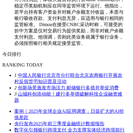
稳定币奖励机制应在同等监管环境下运行。他指出，
若平台持有客户资金并对账户余额支付收益，本质与
银行吸收存款、支付利息无异，应适用与银行相同的
监管标准。 Dimon在接受CNBC采访时称，可接受的
折中方案是仅对交易行为提供奖励，而非对账户余额
支付利息。他强调，否则此类业务就属于银行业务，
必须按照银行相关规定接受监管。
今日排行
RANKING TODAY
1
中国人民银行北京市分行联合北京农商银行开展农
村反假货币知识普及活动
2
创新场景激发市场活力 邮储银行多措并举促消费
3
山城科创添动能！建行多举措破解科技企业融资难
题
案例｜2025年全球企业AI应用调查：日益扩大的AI价
值差距
央行发布2025年前三季度金融统计数据报告
数字化引领银行跨境支付 全力支撑实体经济跨境前行