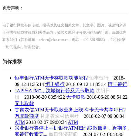
免责声明：
电子银行网发布的专栏、投稿以及征文相关文章，其文字、图片、视频均来源
于作者投稿或转载自相关作品方；如涉及未经许可使用作品的问题，请您优先
联系我们（联系邮箱：cebnet@cfca.com.cn，电话：400-880-9888），我们会第
一时间核实，谢谢配合。
为你推荐
恒丰银行ATM无卡存取款功能流程
恒丰银行
2018-
09-12 11:35:14
恒丰银行
2018-09-12 11:35:14
恒丰银行
“APP+ATM”，沈城银行普及无卡取款
沈阳日
报
2018-06-20 08:54:22
无卡取款
2018-06-20 08:54:22
无卡取款
甘肃农信ATM无卡取款业务上线 有卡无卡共享每日2
万取款额度
甘肃省农村信用社
2018-02-07 09:00:34
ATM
2018-02-07 09:00:34
ATM
兴业银行将停止手机银行ATM扫码取款服务，近期多
家银行收紧无...
每日经济新闻
2024-07-02 13:43:36