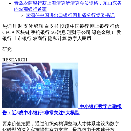
青岛农商银行获上海清算所清算会员资格，系山东省
内农商银行首家
李源任中国进出口银行四川省分行党委书记
热词
理财
支付
银联
白皮书
投顾
中国银行
网上银行
征信
CFCA
区块链
手机银行
5G消息
理财子公司
绿色金融
广发
银行
上市银行
农商行
隐私计算
数字人民币
研究
RESEARCH
中小银行数字金融报
告：近8成中小银行“非常关注”大模型
要素价值挖掘，通过组织架构调整与人才体系建设为数字
化转型的深入实施提供有力支撑，最终致力于构建开放、