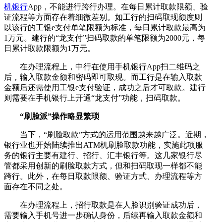
机银行
App，不能进行跨行办理。在每日累计取款限额、验
证流程等方面存在着细微差别。如工行的扫码取现额度则
以该行的工银e支付单笔限额为标准，每日累计取款最高为
1万元。建行的“龙支付”扫码取款的单笔限额为2000元，每
日累计取款限额为1万元。
在办理流程上，中行在使用手机银行App扫二维码之
后，输入取款金额和密码即可取现。而工行是在输入取款
金额后还需使用工银e支付验证，成功之后才可取款。建行
则需要在手机银行上开通“龙支付”功能，扫码取款。
“刷脸派”操作略显繁琐
当下，“刷脸取款”方式的运用范围越来越广泛。近期，
银行业也开始陆续推出ATM机刷脸取款功能，实施此项服
务的银行主要有建行、招行、汇丰银行等。这几家银行尽
管都采用创新的刷脸取款方式，但和扫码取现一样都不能
跨行。此外，在每日取款限额、验证方式、办理流程等方
面存在不同之处。
在办理流程上，招行取款是在人脸识别验证成功后，
需要输入手机号进一步确认身份，后续再输入取款金额和