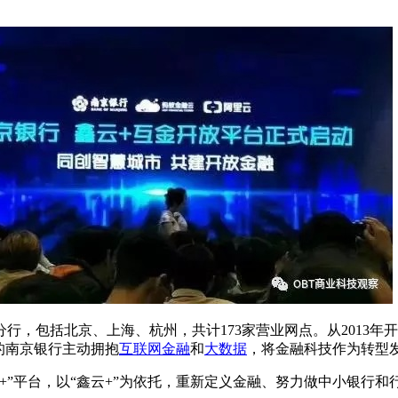
行，包括北京、上海、杭州，共计173家营业网点。从2013
天的南京银行主动拥抱
互联网金融
和
大数据
，将金融科技作为转型
”平台，以“鑫云+”为依托，重新定义金融、努力做中小银行和