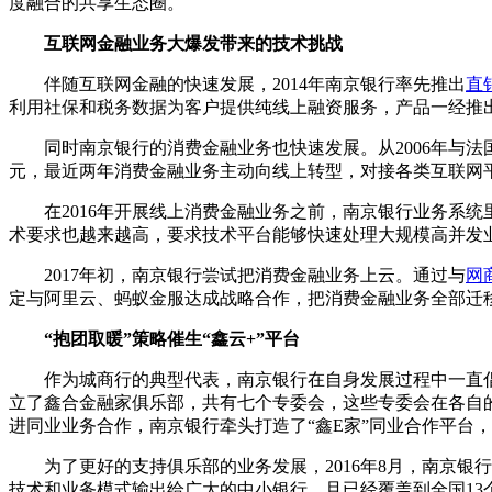
度融合的共享生态圈。
互联网金融业务大爆发带来的技术挑战
伴随互联网金融的快速发展，2014年南京银行率先推出
直
利用社保和税务数据为客户提供纯线上融资服务，产品一经推
同时南京银行的消费金融业务也快速发展。从2006年与法国
元，最近两年消费金融业务主动向线上转型，对接各类互联网平
在2016年开展线上消费金融业务之前，南京银行业务系统里
术要求也越来越高，要求技术平台能够快速处理大规模高并发
2017年初，南京银行尝试把消费金融业务上云。通过与
网
定与阿里云、蚂蚁金服达成战略合作，把消费金融业务全部迁
“抱团取暖”策略催生“鑫云+”平台
作为城商行的典型代表，南京银行在自身发展过程中一直倡导
立了鑫合金融家俱乐部，共有七个专委会，这些专委会在各自
进同业业务合作，南京银行牵头打造了“鑫E家”同业合作平台，
为了更好的支持俱乐部的业务发展，2016年8月，南京银
技术和业务模式输出给广大的中小银行，且已经覆盖到全国13个