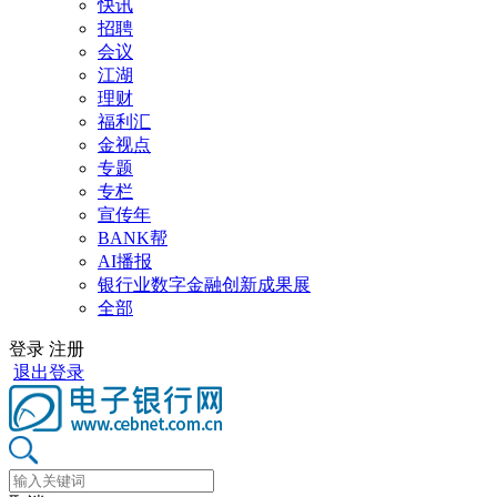
快讯
招聘
会议
江湖
理财
福利汇
金视点
专题
专栏
宣传年
BANK帮
AI播报
银行业数字金融创新成果展
全部
登录
注册
退出登录