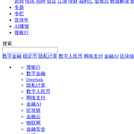
原创
快讯
招聘
会议
江湖
理财
福利汇
金视点
数据解读
专题
专栏
宣传年
AI播报
搜银行
搜索
数字金融
稳定币
隐私计算
数字人民币
网络支付
金融AI
区块
搜银行
数字金融
DeepSeek
隐私计算
数字人民币
网络支付
金融AI
区块链
金融云
物联网
金融安全