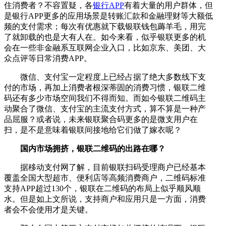
住消费者？不容置疑，各
银行APP
有着大量的用户群体，但
是银行APP更多的应用场景是转账汇款和金融理财等大额低
频的支付需求；每次有优惠就下载银联钱包薅羊毛，用完
了就卸载的也是大有人在。如今来看，似乎银联更多的机
会在一些非金融系互联网企业入口，比如京东、美团、大
众点评等日常消费APP。
微信、支付宝一定程度上已经占据了绝大多数线下支
付的市场，再加上消费者根深蒂固的消费习惯，银联二维
码还有多少市场空间我们不得而知。而如今银联二维码主
动聚合了微信、支付宝的主流支付方式，算不算是一种产
品屈服？或者说，未来银联聚合码更多的是微支用户在
扫，是不是意味着银联间接地给它们做了嫁衣呢？
国内市场拥挤，银联二维码的出路在哪？
据移动支付网了解，目前银联扫码受理商户已经基本
覆盖全国大型超市、便利店等高频消费商户，二维码标准
支持APP超过130个，银联在二维码的布局上似乎顺风顺
水。但是如上文所说，支持商户和应用只是一方面，消费
者会不会使用才是关键。