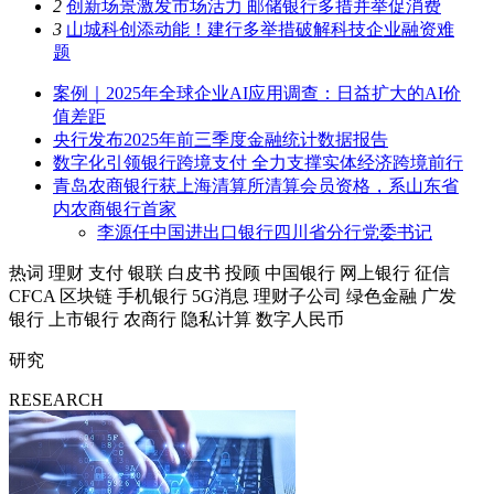
2
创新场景激发市场活力 邮储银行多措并举促消费
3
山城科创添动能！建行多举措破解科技企业融资难
题
案例｜2025年全球企业AI应用调查：日益扩大的AI价
值差距
央行发布2025年前三季度金融统计数据报告
数字化引领银行跨境支付 全力支撑实体经济跨境前行
青岛农商银行获上海清算所清算会员资格，系山东省
内农商银行首家
李源任中国进出口银行四川省分行党委书记
热词
理财
支付
银联
白皮书
投顾
中国银行
网上银行
征信
CFCA
区块链
手机银行
5G消息
理财子公司
绿色金融
广发
银行
上市银行
农商行
隐私计算
数字人民币
研究
RESEARCH