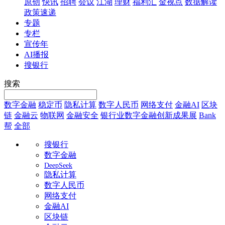
原创
快讯
招聘
会议
江湖
理财
福利汇
金视点
数据解读
政策速递
专题
专栏
宣传年
AI播报
搜银行
搜索
数字金融
稳定币
隐私计算
数字人民币
网络支付
金融AI
区块
链
金融云
物联网
金融安全
银行业数字金融创新成果展
Bank
帮
全部
搜银行
数字金融
DeepSeek
隐私计算
数字人民币
网络支付
金融AI
区块链