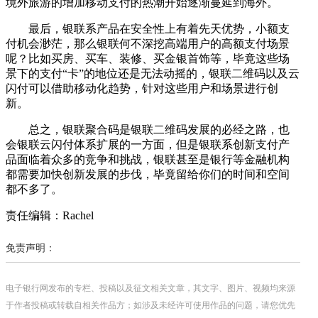
境外旅游的增加移动支付的热潮开始逐渐蔓延到海外。
最后，银联系产品在安全性上有着先天优势，小额支
付机会渺茫，那么银联何不深挖高端用户的高额支付场景
呢？比如买房、买车、装修、买金银首饰等，毕竟这些场
景下的支付“卡”的地位还是无法动摇的，银联二维码以及云
闪付可以借助移动化趋势，针对这些用户和场景进行创
新。
总之，银联聚合码是银联二维码发展的必经之路，也
会银联云闪付体系扩展的一方面，但是银联系创新支付产
品面临着众多的竞争和挑战，银联甚至是银行等金融机构
都需要加快创新发展的步伐，毕竟留给你们的时间和空间
都不多了。
责任编辑：Rachel
免责声明：
电子银行网发布的专栏、投稿以及征文相关文章，其文字、图片、视频均来源
于作者投稿或转载自相关作品方；如涉及未经许可使用作品的问题，请您优先