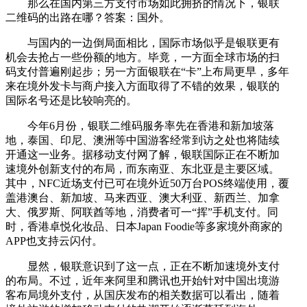
那么在国内第三方支付市场如此拥挤的情况下，银联
二维码的出路在哪？答案：国外。
与国内的一边倒局面相比，国际市场似乎是银联更有
机会去抢占一些份额的地方。毕竟，一方面全球市场的扫
码支付普遍刚起步；另一方面银联在“卡”上布局更早，多年
来在境外发卡与商户接入方面取得了不错的效果，银联的
国际名号还是比较响亮的。
今年6月份，银联二维码服务率先在香港和新加坡落
地，泰国、印尼、澳洲等中国游客经常到访之处也将陆续
开通这一业务。据移动支付网了解，银联国际正在不断加
速境外创新支付的布局，而东南亚、东北亚是主要区域。
其中，NFC近场支付已可在境外近50万台POS终端使用，覆
盖港澳台、新加坡、马来西亚、澳大利亚、新西兰、加拿
大、俄罗斯、阿联酋等地，消费者可一“挥”手机支付。同
时，香港卓悦化妆品、日本Japan Foodie等多家境外商家的
APP也支持云闪付。
显然，银联意识到了这一点，正在不断加速境外支付
的布局。不过，近年来阿里和腾讯也开始针对中国出境游
客布局境外支付，从国庆发布的相关数据可以看出，随着