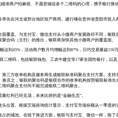
联
瞄准商户怕麻烦、不愿意铺设多个二维码的心理，携手银行推
率先在河北省邢台地区投产商用。建行继在贵州省贵阳市投入商
面覆盖。与支付宝、微信支付从小微商户发展路径不同，银联是
联聚合码（主扫）的推出，银联将加快其他小微商户的覆盖面。
到45%，活动商户数月均增幅达到87%，日均交易量超150
联二维码，包括银联钱包、工农中建交等17家全国性银行，以
三方收单机构及服务商生成银联标准码聚合支付方案。支持非
。换言之，银联的聚合码是银联合作的收单机构按照银联标准生
二维码聚合支付尚不能完成银联二维码聚合。
流量红利已经见顶，未来比拼的是“金融生态”。
龙头位置。根据艾瑞咨询统计显示，支付宝市场份额从一季度的54%
占的城池。在线下推进方面，银联与支付宝、微信一样，除了在