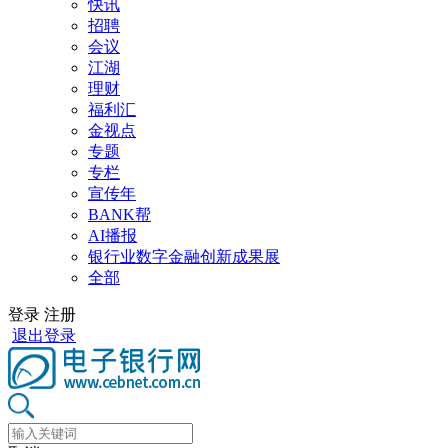
快讯
招聘
会议
江湖
理财
福利汇
金视点
专题
专栏
宣传年
BANK帮
AI播报
银行业数字金融创新成果展
全部
登录
注册
退出登录