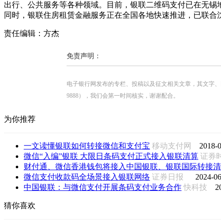
出行、公共服务等各种领域。目前，银联二维码支付已在无锡
同时，银联住房租赁金融服务正在全国各地快速推进，已联合
责任编辑：方杰
免责声明：
电子银行网发布的专栏、投稿以及征文相关文章，其文字、图片、视
9888），我们会第一时间核实，谢谢配合。
为你推荐
一文读懂银联如何转接微信和支付宝
移动支付网
2018-0
微信“入编”银联 大限日条码支付正式接入银联清算
证券
财付通、微信香港钱包将接入中国银联、银联国际转接清
微信支付收款码全场景接入银联网络
证券日报
2024-06
中国银联：与微信支付开展条码支付业务合作
快科技
2
猜你喜欢