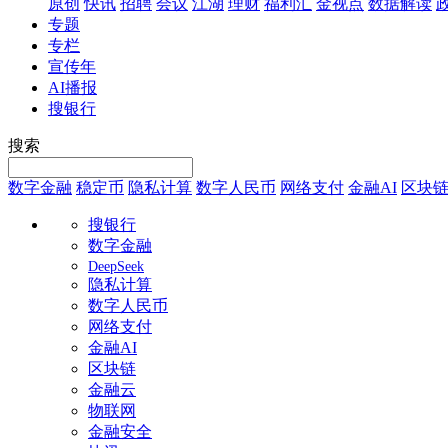
原创
快讯
招聘
会议
江湖
理财
福利汇
金视点
数据解读
专题
专栏
宣传年
AI播报
搜银行
搜索
数字金融
稳定币
隐私计算
数字人民币
网络支付
金融AI
区块
搜银行
数字金融
DeepSeek
隐私计算
数字人民币
网络支付
金融AI
区块链
金融云
物联网
金融安全