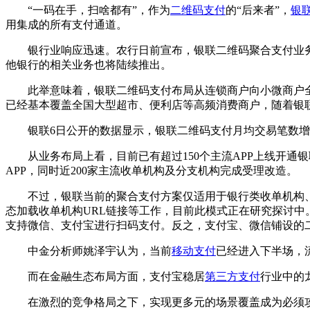
“一码在手，扫啥都有”，作为
二维码支付
的“后来者”，
银
用集成的所有支付通道。
银行业响应迅速。农行日前宣布，银联二维码聚合支付业务
他银行的相关业务也将陆续推出。
此举意味着，银联二维码支付布局从连锁商户向小微商户全
已经基本覆盖全国大型超市、便利店等高频消费商户，随着银
银联6日公开的数据显示，银联二维码支付月均交易笔数增幅达
从业务布局上看，目前已有超过150个主流APP上线开通银
APP，同时近200家主流收单机构及分支机构完成受理改造。
不过，银联当前的聚合支付方案仅适用于银行类收单机构、第
态加载收单机构URL链接等工作，目前此模式正在研究探讨中
支持微信、支付宝进行扫码支付。反之，支付宝、微信铺设的
中金分析师姚泽宇认为，当前
移动支付
已经进入下半场，
而在金融生态布局方面，支付宝稳居
第三方支付
行业中的
在激烈的竞争格局之下，实现更多元的场景覆盖成为必须攻