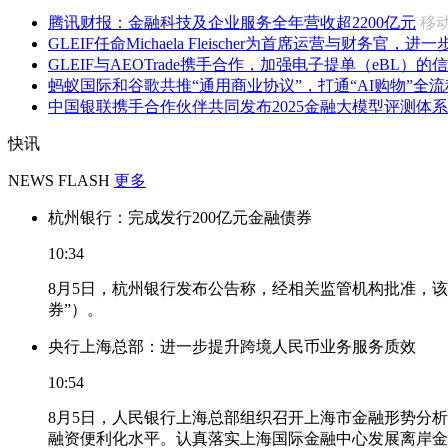
腾讯财报：金融科技及企业服务全年营收超2200亿元
移
GLEIF任命Michaela Fleischer为首席运营与财务官，进一步
GLEIF与AEOTrade携手合作，加强电子提单（eBL）的信
蚂蚁国际和谷歌共推“通用商业协议”，打通“AI购物”全流
中国银联携手合作伙伴共同发布2025金融大模型评测体系
快讯
NEWS FLASH
更多
杭州银行：完成发行200亿元金融债券
10:34
8月5日，杭州银行发布公告称，经相关监管机构批准，该
券”）。
央行上海总部：进一步提升跨境人民币业务服务质效
10:54
8月5日，人民银行上海总部组织召开上海市金融形势分
融资便利化水平。认真落实上海国际金融中心发展离岸金