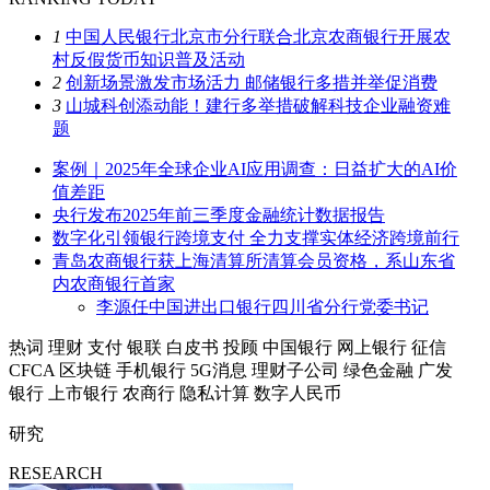
1
中国人民银行北京市分行联合北京农商银行开展农
村反假货币知识普及活动
2
创新场景激发市场活力 邮储银行多措并举促消费
3
山城科创添动能！建行多举措破解科技企业融资难
题
案例｜2025年全球企业AI应用调查：日益扩大的AI价
值差距
央行发布2025年前三季度金融统计数据报告
数字化引领银行跨境支付 全力支撑实体经济跨境前行
青岛农商银行获上海清算所清算会员资格，系山东省
内农商银行首家
李源任中国进出口银行四川省分行党委书记
热词
理财
支付
银联
白皮书
投顾
中国银行
网上银行
征信
CFCA
区块链
手机银行
5G消息
理财子公司
绿色金融
广发
银行
上市银行
农商行
隐私计算
数字人民币
研究
RESEARCH