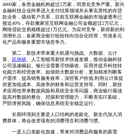
4000家，各类金融机构超过2万家，同质化竞争严重。新兴
金融科技企业跨界进入支付结算领域并从事实质性的存贷
款业务，撬动客户关系，目前互联网金融的市场渗透率已
接近40%，存款搬家至互联网金融公司金额超过2万亿元，
网络贷款交易规模超过1万亿元。为应对竞争，获得新的利
润增长点，各家商业银行纷纷转向综合化经营，凭借多元
化产品和服务重塑市场竞争力。
第二，新技术带来重大机遇与挑战。大数据、云计
算、
区块链
、人工智能等新技术快速发展，推动金融科技
公司迅速崛起。银行业需要尽快吸收、应用并提升科技转
化能力和经营效率。如借助大数据分析，更加精准判断客
户需求，提高销售服务效率，深挖客户价值;利用云计算提
供更加低成本、高效率的财务和运营支持等。同时，新技
术应用也带来数据风险和系统安全等问题，商业银行亟须
提高对数据的整合、挖掘和管理能力，不断夯实IT基础，
严防泄密风险，确保信息系统安全稳定运行。
长期环境则主要是人口结构的老龄化、新生代加入消
费群体，将会改变现有的消费理念和消费习惯。
一是人口老龄化加速，带来对消费品和服务的新需