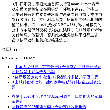
3月3日消息，摩根大通首席执行官Jamie Dimon表示，
稳定币奖励机制应在同等监管环境下运行。他指出，
若平台持有客户资金并对账户余额支付收益，本质与
银行吸收存款、支付利息无异，应适用与银行相同的
监管标准。 Dimon在接受CNBC采访时称，可接受的
折中方案是仅对交易行为提供奖励，而非对账户余额
支付利息。他强调，否则此类业务就属于银行业务，
必须按照银行相关规定接受监管。
今日排行
RANKING TODAY
1
中国人民银行北京市分行联合北京农商银行开展农
村反假货币知识普及活动
2
创新场景激发市场活力 邮储银行多措并举促消费
3
山城科创添动能！建行多举措破解科技企业融资难
题
案例｜2025年全球企业AI应用调查：日益扩大的AI价
值差距
央行发布2025年前三季度金融统计数据报告