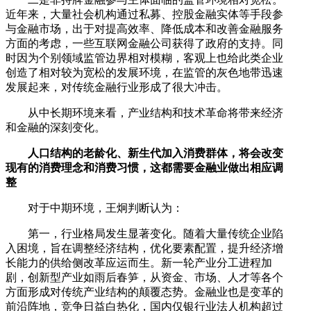
近年来，大量社会机构通过私募、控股金融实体等手段参
与金融市场，出于对提高效率、降低成本和改善金融服务
方面的考虑，一些互联网金融公司获得了政府的支持。同
时因为个别领域监管边界相对模糊，客观上也给此类企业
创造了相对较为宽松的发展环境，在监管的灰色地带迅速
发展起来，对传统金融行业形成了很大冲击。
从中长期环境来看，产业结构和技术革命将带来经济
和金融的深刻变化。
人口结构的老龄化、新生代加入消费群体，将会改变
现有的消费理念和消费习惯，这都需要金融业做出相应调
整
对于中期环境，王炯判断认为：
第一，行业格局发生显著变化。随着大量传统企业陷
入困境，旨在调整经济结构，优化要素配置，提升经济增
长能力的供给侧改革应运而生。新一轮产业分工进程加
剧，创新型产业如雨后春笋，从资金、市场、人才等各个
方面形成对传统产业结构的颠覆态势。金融业也是变革的
前沿阵地，竞争日益白热化，国内仅银行业法人机构超过