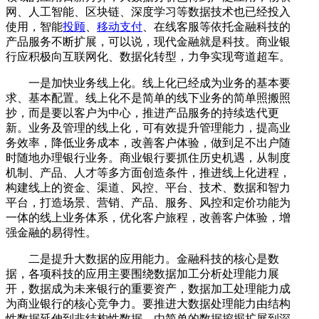
网、人工智能、区块链、深度学习等数据技术也已经投入
使用，智能
投顾
、
移动支付
、在线客服等依托金融科技的
产品服务不断扩展，可以说，现代金融就是科技。商业银
行应积极向互联网化、数据化转型，力争实现弯道超车。
一是加快业务线上化。线上化已经成为业务的基本要
求、基本配置。线上化不是简单的线下业务的简单照搬照
抄，而是要以客户为中心，推进产品服务的持续迭代更
新。业务及管理的线上化，可有效提升管理能力，提高业
务效率，降低业务成本，改善客户体验，做到足不出户随
时随地办理银行业务。商业银行要抓住历史机遇，从制度
机制、产品、人才等多方面创造条件，推进线上化进程，
构建线上的资金、渠道、风控、平台、技术、数据和智力
平台，打造场景、营销、产品、服务、风控和定价功能为
一体的线上业务体系，优化客户旅程，改善客户体验，增
强金融的易得性。
二是提升大数据的应用能力。金融科技的核心是数
据，各项科技的应用主要围绕数据加工分析处理能力展
开，数据成为未来银行的重要资产，数据加工处理能力成
为商业银行的核心竞争力。要推进大数据处理能力由结构
性数据延伸到非结构性数据，由简单的数据挖掘扩展到深