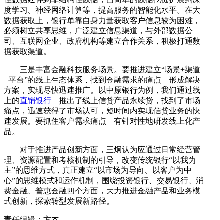
度学习、神经网络计算等，提高服务的智能化水平。在大
数据获取上，银行单靠自身力量获取客户信息较为困难，
必须树立共享思维，广泛建立信息渠道，与外部数据公
司、互联网企业、政府机构等建立合作关系，积极打通数
据获取渠道。
三是丰富金融科技服务场景。要推进建立“场景+渠道
+平台”的线上生态体系，找到金融需求的痛点，形成解决
方案，实现尽快迅速推广。以中原银行为例，我们通过线
上的
直销银行
，推出了线上信贷产品永续贷，找到了市场
痛点，迅速获得了市场认可，短时间内实现信贷业务的快
速发展。要抓住客户需求痛点，有针对性地研发线上化产
品。
对于推进产品创新方面，王炯认为应通过日常经营管
理、资源配置和考核机制的引导，改变传统银行“以我为
主”的思维方式，真正建立“以市场为导向、以客户为中
心”的思维模式和运作机制，围绕投资银行、交易银行、消
费金融、普惠金融四个方面，大力推进金融产品和业务模
式创新，探索转型发展新路径。
责任编辑：方杰