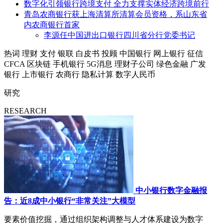
数字化引领银行跨境支付 全力支撑实体经济跨境前行
青岛农商银行获上海清算所清算会员资格，系山东省
内农商银行首家
李源任中国进出口银行四川省分行党委书记
热词
理财
支付
银联
白皮书
投顾
中国银行
网上银行
征信
CFCA
区块链
手机银行
5G消息
理财子公司
绿色金融
广发
银行
上市银行
农商行
隐私计算
数字人民币
研究
RESEARCH
中小银行数字金融报
告：近8成中小银行“非常关注”大模型
要素价值挖掘，通过组织架构调整与人才体系建设为数字