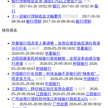
银行理财收益反弹 涌现4.5%以上收益产品
华商
报
2017-01-26 10:02:30
银行
2017-01-26 10:02:30
银
行
十一后银行理财收益大幅攀升
沈阳晚报
2017-10-16
09:36:44
银行理财
2017-10-16 09:36:44
银行理财
猜你喜欢
华夏银行现高管人事调整，首席合规官杨宏调任香港
分行行长
金融界
2026-05-29 09:18:02
华夏银行
2026-05-29 09:18:02
华夏银行
沈阳四家富民村镇银行获批解散，全部业务由盛京银
行承接
金融界
2026-05-29 09:18:03
村镇银行
2026-
05-29 09:18:03
村镇银行
中国银行行长张辉：科技金融不是银行的“独角戏”，
而是多方共...
金融界
2026-05-29 09:18:04
中国银行
2026-05-29 09:18:04
中国银行
江西银行：聘任钱正担任首席合规官
金融界
2026-
05-29 09:18:04
江西银行
2026-05-29 09:18:04
江西银行
广州农商行增持郑州珠江村镇银行股权至42%
金融
界
2026-05-28 09:38:02
广州农商
2026-05-28 09:38:02