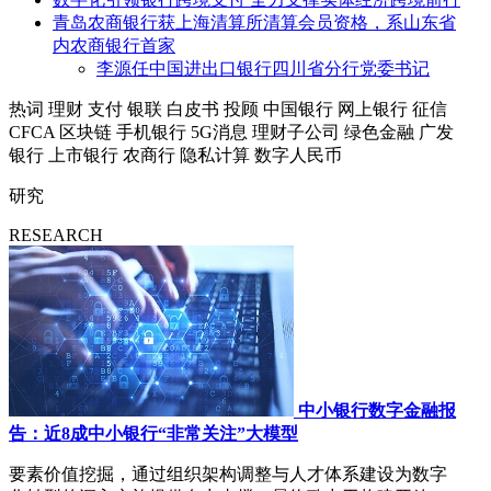
青岛农商银行获上海清算所清算会员资格，系山东省
内农商银行首家
李源任中国进出口银行四川省分行党委书记
热词
理财
支付
银联
白皮书
投顾
中国银行
网上银行
征信
CFCA
区块链
手机银行
5G消息
理财子公司
绿色金融
广发
银行
上市银行
农商行
隐私计算
数字人民币
研究
RESEARCH
中小银行数字金融报
告：近8成中小银行“非常关注”大模型
要素价值挖掘，通过组织架构调整与人才体系建设为数字