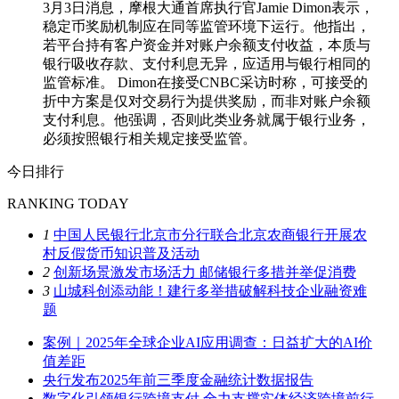
3月3日消息，摩根大通首席执行官Jamie Dimon表示，
稳定币奖励机制应在同等监管环境下运行。他指出，
若平台持有客户资金并对账户余额支付收益，本质与
银行吸收存款、支付利息无异，应适用与银行相同的
监管标准。 Dimon在接受CNBC采访时称，可接受的
折中方案是仅对交易行为提供奖励，而非对账户余额
支付利息。他强调，否则此类业务就属于银行业务，
必须按照银行相关规定接受监管。
今日排行
RANKING TODAY
1
中国人民银行北京市分行联合北京农商银行开展农
村反假货币知识普及活动
2
创新场景激发市场活力 邮储银行多措并举促消费
3
山城科创添动能！建行多举措破解科技企业融资难
题
案例｜2025年全球企业AI应用调查：日益扩大的AI价
值差距
央行发布2025年前三季度金融统计数据报告
数字化引领银行跨境支付 全力支撑实体经济跨境前行