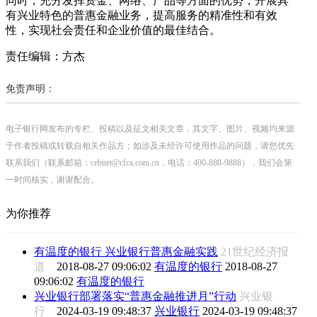
同时，充分发挥资金、网络、产品等方面的优势，开展具
有兴业特色的普惠金融业务，提高服务的精准性和有效
性，实现社会责任和企业价值的最佳结合。
责任编辑：方杰
免责声明：
电子银行网发布的专栏、投稿以及征文相关文章，其文字、图片、视频均来源
于作者投稿或转载自相关作品方；如涉及未经许可使用作品的问题，请您优先
联系我们（联系邮箱：cebnet@cfca.com.cn，电话：400-880-9888），我们会第
一时间核实，谢谢配合。
为你推荐
有温度的银行 兴业银行普惠金融实践
21世纪经济报
道
2018-08-27 09:06:02
有温度的银行
2018-08-27
09:06:02
有温度的银行
兴业银行部署落实“普惠金融推进月”行动
兴业银
行
2024-03-19 09:48:37
兴业银行
2024-03-19 09:48:37