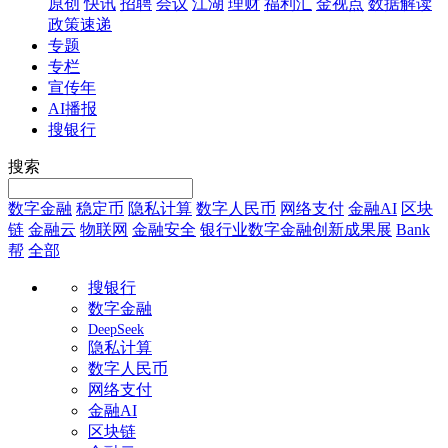
原创
快讯
招聘
会议
江湖
理财
福利汇
金视点
数据解读
政策速递
专题
专栏
宣传年
AI播报
搜银行
搜索
数字金融
稳定币
隐私计算
数字人民币
网络支付
金融AI
区块
链
金融云
物联网
金融安全
银行业数字金融创新成果展
Bank
帮
全部
搜银行
数字金融
DeepSeek
隐私计算
数字人民币
网络支付
金融AI
区块链