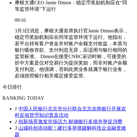
摩根大通CEO Jamie Dimon：稳定币奖励机制应在“同
等监管环境”下运行
09:16
3月3日消息，摩根大通首席执行官Jamie Dimon表示，
稳定币奖励机制应在同等监管环境下运行。他指出，
若平台持有客户资金并对账户余额支付收益，本质与
银行吸收存款、支付利息无异，应适用与银行相同的
监管标准。 Dimon在接受CNBC采访时称，可接受的
折中方案是仅对交易行为提供奖励，而非对账户余额
支付利息。他强调，否则此类业务就属于银行业务，
必须按照银行相关规定接受监管。
今日排行
RANKING TODAY
1
中国人民银行北京市分行联合北京农商银行开展农
村反假货币知识普及活动
2
创新场景激发市场活力 邮储银行多措并举促消费
3
山城科创添动能！建行多举措破解科技企业融资难
题