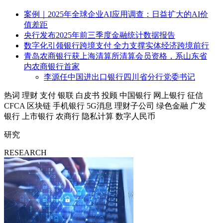
案例｜2025年全球企业AI应用调查：日益扩大的AI价
值差距
央行发布2025年前三季度金融统计数据报告
数字化引领银行跨境支付 全力支撑实体经济跨境前行
青岛农商银行获上海清算所清算会员资格，系山东省
内农商银行首家
李源任中国进出口银行四川省分行党委书记
热词
理财
支付
银联
白皮书
投顾
中国银行
网上银行
征信
CFCA
区块链
手机银行
5G消息
理财子公司
绿色金融
广发
银行
上市银行
农商行
隐私计算
数字人民币
研究
RESEARCH