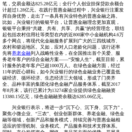
笔，交易金额达825.28亿元；全行个人创业担保贷款余额合
计超过1.28亿元。在践行普惠金融过程中，兴业银行注重发
挥自身优势，走出了一条具有兴业特色的普惠金融之路。
比如，兴业银行的银银平台，让普惠金融理念更加直观，
银银平台秉持“共建、共有、共享、共赢”的经营理念，联结
起包括农村信用社等类型在内的近800家中小金融机构4.6万
多个网点，将现代化金融服务扩展到广大的三四线城市、
农村和僻远地区。又如，应对人口老龄化问题，该行还率
先将
养老金融
列入战略性业务，在全国推出首个关爱、服
务老年客户的综合金融方案——“安愉人生”，截至目前，累
计服务的老年客户已超1000万人。在绿色金融方面，经过
11年的匠心耕耘，如今兴业银行的绿色金融业务已覆盖低
碳经济、循环经济、生态经济三大领域，形成了门类齐
全、品种丰富的集团化绿色金融产品服务体系，截至2017
年8月末，该行已累计为13274家企业提供绿色金融融资
13380.15亿元，绿色金融融资余额达6285.06亿元。
兴业银行表示，将进一步“沉下心、沉下身、沉下力”，
聚焦小微企业、“三农”、创业创新群体、养老金融、绿色金
融等领域，创新产品和服务模式，持续完善与普惠金融相
适应的管理机制、业务模式、产品服务和技术支撑体系。