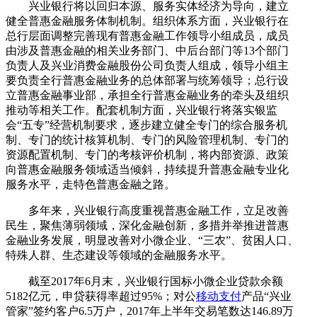
兴业银行将以回归本源、服务实体经济为导向，建立
健全普惠金融服务体制机制。组织体系方面，兴业银行在
总行层面调整完善现有普惠金融工作领导小组成员，成员
由涉及普惠金融的相关业务部门、中后台部门等13个部门
负责人及兴业消费金融股份公司负责人组成，领导小组主
要负责全行普惠金融业务的总体部署与统筹领导；总行设
立普惠金融事业部，承担全行普惠金融业务的牵头及组织
推动等相关工作。配套机制方面，兴业银行将落实银监
会“五专”经营机制要求，逐步建立健全专门的综合服务机
制、专门的统计核算机制、专门的风险管理机制、专门的
资源配置机制、专门的考核评价机制，将内部资源、政策
向普惠金融服务领域适当倾斜，持续提升普惠金融专业化
服务水平，走特色普惠金融之路。
多年来，兴业银行高度重视普惠金融工作，立足改善
民生，聚焦薄弱领域，深化金融创新，多措并举推进普惠
金融业务发展，明显改善对小微企业、“三农”、贫困人口、
特殊人群、生态建设等领域的金融服务水平。
截至2017年6月末，兴业银行国标小微企业贷款余额
5182亿元，申贷获得率超过95%；对公
移动支付
产品“兴业
管家”签约客户6.5万户，2017年上半年交易笔数达146.89万