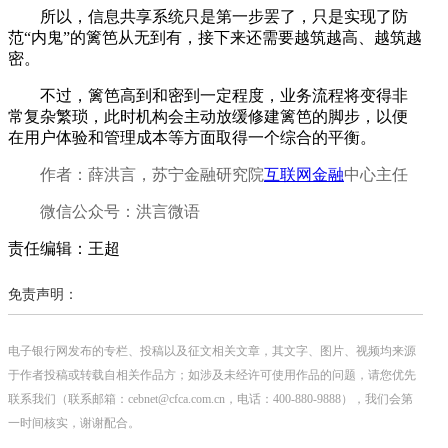
所以，信息共享系统只是第一步罢了，只是实现了防
范“内鬼”的篱笆从无到有，接下来还需要越筑越高、越筑越
密。
不过，篱笆高到和密到一定程度，业务流程将变得非
常复杂繁琐，此时机构会主动放缓修建篱笆的脚步，以便
在用户体验和管理成本等方面取得一个综合的平衡。
作者：薛洪言，苏宁金融研究院
互联网金融
中心主任
微信公众号：洪言微语
责任编辑：王超
免责声明：
电子银行网发布的专栏、投稿以及征文相关文章，其文字、图片、视频均来源
于作者投稿或转载自相关作品方；如涉及未经许可使用作品的问题，请您优先
联系我们（联系邮箱：cebnet@cfca.com.cn，电话：400-880-9888），我们会第
一时间核实，谢谢配合。