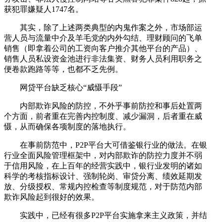
获犯罪嫌疑人1747名。
其实，除了上述两类典型的内鬼作案之外，市场部运
营人员与流量中介及羊毛党的内外勾结、理财顾问的飞单
销售（即拿着公司的工资向客户推介其他平台的产品）、
销售人员私设资金池进行非法集资、财务人员利用职务之
便卷款跑路等等，也都不乏先例。
网贷平台缺乏核心“威慑手段”
内部欺诈风险的防控，不外乎事前防控和事后处置两
个方面，前者重在完善内控制度、减少漏洞，后者重在威
慑，从而确保各项制度的落地执行。
在事前防范中，P2P平台大可借鉴银行业的做法。在银
行业全面风险管理框架中，对内部欺诈的防控力度并不弱
于信用风险，在上百年的经营实践中，银行业发明的诸如
科学的考核指标设计、强制轮岗、审贷分离、绩效延期发
放、分级授权、常规内控检查等制度规范，对于防范内部
欺诈风险起到很好的效果。
实践中，已经有很多P2P平台实施拿来主义政策，并结