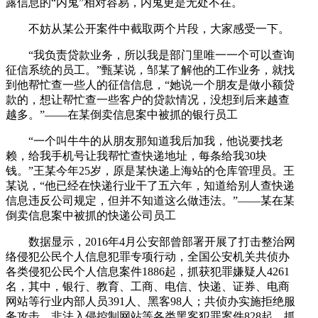
露信息的“内鬼”相对容易，内鬼更是无处不在。
不妨从某公开案件中截取两个片段，大家感受一下。
“我负责贷款业务，所以我是部门里唯一一个可以查询
征信系统的员工。”甄某说，邹某了解他的工作业务，就找
到他帮忙查一些人的征信信息，“她说一个朋友是做小额贷
款的，想让帮忙查一些客户的贷款情况，没想到后来越查
越多。”——在某倒卖信息案中被抓的银行员工
“一个叫牛牛的从朋友那知道我后加我，他说要找老
赖，给我手机号让我帮忙查快递地址，每条给我30块
钱。”王某今年25岁，原是某快递上海站的仓库管理员。王
某说，“他已经在快递行业干了五六年，知道给别人查快递
信息违反公司规定，但并不知道这么做违法。”——某在某
倒卖信息案中被抓的快递公司员工
数据显示，2016年4月公安部曾部署开展了打击整治网
络侵犯公民个人信息犯罪专项行动，全国公安机关共侦办
各类侵犯公民个人信息案件1886起，抓获犯罪嫌疑人4261
名，其中，银行、教育、工商、电信、快递、证券、电商
网站等行业内部人员391人、黑客98人；共侦办实施拒绝服
务攻击、非法入侵控制网站等各类黑客犯罪案件828起，抓