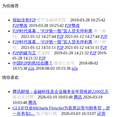
为你推荐
假如没有P2P
苏宁金融研究院
2019-03-28 10:25:42
P2P整改
2019-03-28 10:25:42
P2P整改
P2P时代落幕，“P2P第一股”宜人贷关停剥离
第一财
经
2021-01-12 14:27:44
P2P
2021-01-12 14:27:44
P2P
P2P时代落幕，“P2P第一股”宜人贷关停剥离
第一财
经
2021-01-12 14:51:11
P2P
2021-01-12 14:51:11
P2P
P2P的破与立
艾瑞网
2019-01-28 14:21:32
P2P
2019-
01-28 14:21:32
P2P
中国P2P的死结在哪？
微信公众号
2018-08-02
10:15:38
p2p
2018-08-02 10:15:38
p2p
猜你喜欢
腾讯财报：金融科技及企业服务全年营收超2200亿元
移动支付网
2026-03-19 10:03:48
腾讯
2026-03-19
10:03:48
腾讯
GLEIF任命Michaela Fleischer为首席运营与财务官，进
一步夯实L...
电子银行网
2026-03-03 16:33:07
运营