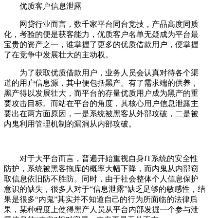
优质客户信息泄露
网贷行业而言，数千家平台同台竞技，产品高度同质
化，考验的便是获客能力，优质客户名单无疑成为平台最
宝贵的资产之一，谁掌握了更多的优质借款用户，便掌握
了在竞争中发展壮大的主动权。
为了获取优质借款用户，业务人员会认真对待各个渠
道的用户信息源，其中便包括黑产。有了需求端的供养，
黑产得以发展壮大，而平台的存量优质用户成为黑产的重
要攻击目标。而站在平台的角度，其核心用户信息泄露主
要出在两方面原因，一是系统被黑客从外部攻破，二是被
内鬼利用管理机制的漏洞从内部攻破。
对于大平台而言，普遍开始重视自身IT系统的安全性
防护，系统被黑客拖库的概率大幅下降，而内鬼从内部窃
取信息依旧防不胜防。同时，由于社会整体个人信息保护
意识的缺失，很多人对于“信息泄露”缺乏足够的敏感性，结
果是很多“内鬼”其实并不知道自己的行为所面临的法律后
果，某种程度上使得黑产人员从平台内部发掘一个参与泄