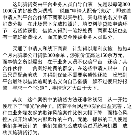
这则骗贷案由平台业务人员自导自演，先是以每笔800-
1000元的好处费为诱惑，“说服”申请人配合“演戏”，即这些
申请人到平台合作线下商家以买手机、买电脑的名义申请
消费分期，在此场景下完成拍照片、填资料等贷款申请环
节，若贷款获批，借款人得到一笔好处费，商家老板也会
有一笔好处费收入，而其他资金便被业务人员瓜分。
买通了申请人和线下商家，计划得以顺利实施，短短4
个月内骗取公司贷款300余单，涉案价值高达150余万元。
而事情之所以爆出，在于业务人员不仅骗平台，还骗了其
合作伙伴——贪图好处费的群众。在这些申请人眼中，自
己只是配合演戏，并得到保证不需要实质性还款，没想到
平台最终以借款逾期的名义向自己催债，躲不过便只好报
警，寻求一个“公道”，事情这才大白于天下。
其实，这个案例中的骗贷方法还非常初级，从一开始
便埋下了“曝光”的种子。随着平台风控框架的日益完善，这
种由业务端发起的欺诈风险案件比例大幅下降，而核心风
控人员开始成为内部欺诈的主角。无他，抓贼的工具便是
他们参与设计的，他们知道怎么成功骗过系统与机器，成
功实施骗贷行为。