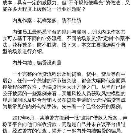
成本，具有一定的威慑力。但“不守规矩便曝光”的做法，又
能在多大程度上缓解这一行业难题呢？
内鬼作案：花样繁多、防不胜防
内部员工最熟悉平台的规则与漏洞，所以内鬼作案其
实可以基于不同的业务流程、不同的场景灵活“定制”作案手
法，花样繁多、防不胜防。接下来，本文主要挑选两个典
型的场景进行介绍。
内外勾结，骗贷没商量
一个完整的信贷流程涉及到贷前、贷中、贷后等前中
后台，任何一个关键的环节被突破，都会大幅降低全面风
控流程的有效性，为骗贷行为大开方便之门。从当前已经
公开披露的一些案例来看，买通风控人员获取风控模型的
规则漏洞以及联合营销人员在贷款申请阶段造假骗贷等成
为最常见的内外勾结手法。先来看一个已经公开的案例。
2017年6月，某地警方接到一批“逾期”借款人报案，声
称某平台向他们催收贷款，问题是自己并未在该平台借过
钱。经过警方的侦查，揭开了一起内外勾结骗贷的骗局。