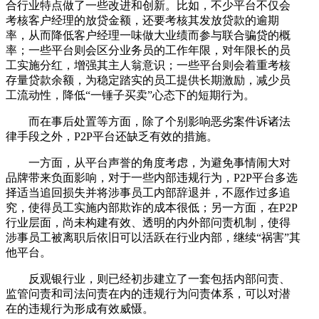
合行业特点做了一些改进和创新。比如，不少平台不仅会
考核客户经理的放贷金额，还要考核其发放贷款的逾期
率，从而降低客户经理一味做大业绩而参与联合骗贷的概
率；一些平台则会区分业务员的工作年限，对年限长的员
工实施分红，增强其主人翁意识；一些平台则会着重考核
存量贷款余额，为稳定踏实的员工提供长期激励，减少员
工流动性，降低“一锤子买卖”心态下的短期行为。
而在事后处置等方面，除了个别影响恶劣案件诉诸法
律手段之外，P2P平台还缺乏有效的措施。
一方面，从平台声誉的角度考虑，为避免事情闹大对
品牌带来负面影响，对于一些内部违规行为，P2P平台多选
择适当追回损失并将涉事员工内部辞退并，不愿作过多追
究，使得员工实施内部欺诈的成本很低；另一方面，在P2P
行业层面，尚未构建有效、透明的内外部问责机制，使得
涉事员工被离职后依旧可以活跃在行业内部，继续“祸害”其
他平台。
反观银行业，则已经初步建立了一套包括内部问责、
监管问责和司法问责在内的违规行为问责体系，可以对潜
在的违规行为形成有效威慑。