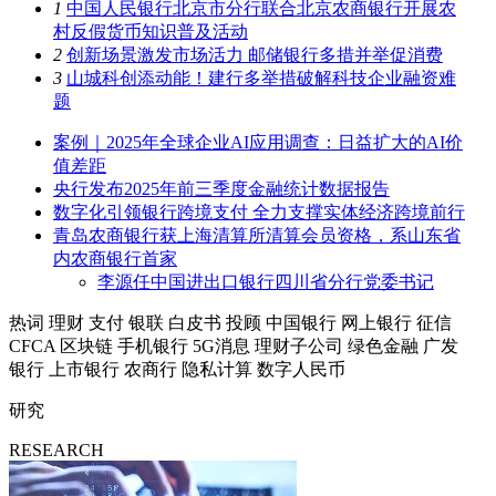
1
中国人民银行北京市分行联合北京农商银行开展农
村反假货币知识普及活动
2
创新场景激发市场活力 邮储银行多措并举促消费
3
山城科创添动能！建行多举措破解科技企业融资难
题
案例｜2025年全球企业AI应用调查：日益扩大的AI价
值差距
央行发布2025年前三季度金融统计数据报告
数字化引领银行跨境支付 全力支撑实体经济跨境前行
青岛农商银行获上海清算所清算会员资格，系山东省
内农商银行首家
李源任中国进出口银行四川省分行党委书记
热词
理财
支付
银联
白皮书
投顾
中国银行
网上银行
征信
CFCA
区块链
手机银行
5G消息
理财子公司
绿色金融
广发
银行
上市银行
农商行
隐私计算
数字人民币
研究
RESEARCH