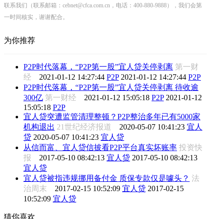
联系我们（联系邮箱：cebnet@cfca.com.cn，电话：400-880-9888），我们会第
一时间核实，谢谢配合。
为你推荐
P2P时代落幕，“P2P第一股”宜人贷关停剥离
第一财
经
2021-01-12 14:27:44
P2P
2021-01-12 14:27:44
P2P
P2P时代落幕，“P2P第一股”宜人贷关停剥离 待收逾
300亿
第一财经
2021-01-12 15:05:18
P2P
2021-01-12
15:05:18
P2P
宜人贷突遭监管清理整顿？P2P整治多年已有5000家
机构退出
21世纪经济报道
2020-05-07 10:41:23
宜人
贷
2020-05-07 10:41:23
宜人贷
从信而富、宜人贷信披看P2P平台真实坏账率
投资快
报
2017-05-10 08:42:13
宜人贷
2017-05-10 08:42:13
宜人贷
宜人贷被指违规挪用备付金 质保专款仅是噱头？
法
治周末
2017-02-15 10:52:09
宜人贷
2017-02-15
10:52:09
宜人贷
猜你喜欢