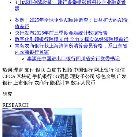
3
山城科创添动能！建行多举措破解科技企业融资难
题
案例｜2025年全球企业AI应用调查：日益扩大的AI价
值差距
央行发布2025年前三季度金融统计数据报告
数字化引领银行跨境支付 全力支撑实体经济跨境前行
青岛农商银行获上海清算所清算会员资格，系山东省
内农商银行首家
李源任中国进出口银行四川省分行党委书记
热词
理财
支付
银联
白皮书
投顾
中国银行
网上银行
征信
CFCA
区块链
手机银行
5G消息
理财子公司
绿色金融
广发
银行
上市银行
农商行
隐私计算
数字人民币
研究
RESEARCH