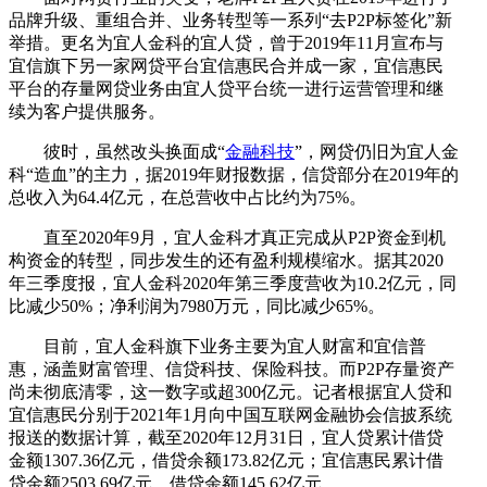
品牌升级、重组合并、业务转型等一系列“去P2P标签化”新
举措。更名为宜人金科的宜人贷，曾于2019年11月宣布与
宜信旗下另一家网贷平台宜信惠民合并成一家，宜信惠民
平台的存量网贷业务由宜人贷平台统一进行运营管理和继
续为客户提供服务。
彼时，虽然改头换面成“
金融科技
”，网贷仍旧为宜人金
科“造血”的主力，据2019年财报数据，信贷部分在2019年的
总收入为64.4亿元，在总营收中占比约为75%。
直至2020年9月，宜人金科才真正完成从P2P资金到机
构资金的转型，同步发生的还有盈利规模缩水。据其2020
年三季度报，宜人金科2020年第三季度营收为10.2亿元，同
比减少50%；净利润为7980万元，同比减少65%。
目前，宜人金科旗下业务主要为宜人财富和宜信普
惠，涵盖财富管理、信贷科技、保险科技。而P2P存量资产
尚未彻底清零，这一数字或超300亿元。记者根据宜人贷和
宜信惠民分别于2021年1月向中国互联网金融协会信披系统
报送的数据计算，截至2020年12月31日，宜人贷累计借贷
金额1307.36亿元，借贷余额173.82亿元；宜信惠民累计借
贷金额2503.69亿元，借贷余额145.62亿元。