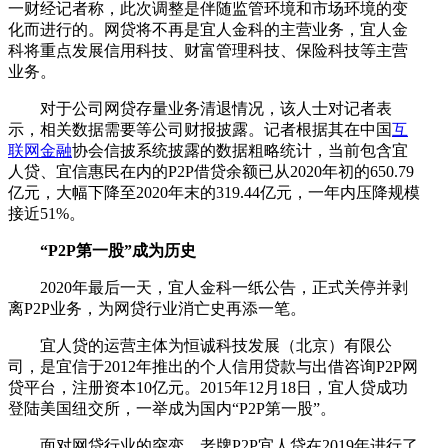
一财经记者称，此次调整是伴随监管环境和市场环境的变
化而进行的。网贷将不再是宜人金科的主营业务，宜人金
科将重点发展信用科技、财富管理科技、保险科技等主营
业务。
对于公司网贷存量业务清退情况，该人士对记者表
示，相关数据需要等公司财报披露。记者根据其在中国
互
联网金融
协会信披系统披露的数据粗略统计，当前包含宜
人贷、宜信惠民在内的P2P借贷余额已从2020年初的650.79
亿元，大幅下降至2020年末的319.44亿元，一年内压降规模
接近51%。
“P2P第一股”成为历史
2020年最后一天，宜人金科一纸公告，正式关停并剥
离P2P业务，为网贷行业消亡史再添一笔。
宜人贷的运营主体为恒诚科技发展（北京）有限公
司，是宜信于2012年推出的个人信用贷款与出借咨询P2P网
贷平台，注册资本10亿元。2015年12月18日，宜人贷成功
登陆美国纽交所，一举成为国内“P2P第一股”。
面对网贷行业的突变，老牌P2P宜人贷在2019年进行了