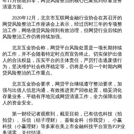
年11月彻底归零，网贷风险整治的核心已聚焦到存量业务
清退方面。
2020年12月，北京市互联网金融行业协会在其召开的
网贷风险整治工作座谈会上表示，经过历时三年的专项整
治工作，网络借贷风险得到有效治理，但网贷行业后续的
风险整治工作仍将持续加强。
北京互金协会称，网贷平台风险处置是一项长期持续
的工作，并不会随着特定时点而宣告终止。切实保护出借
人的合法权益，压实平台的主体责任，严厉打击逃废债行
为，坚决维护社会秩序稳定等，仍将是今后一个时期内网
贷风险整治的工作重点。
北京互金协会要求，网贷平台继续遵守整治要求，加
强与出借人信息沟通，有效推进资产回收处置，稳妥消化
存量业务，平稳有序地完成网贷清退工作，全力保障出借
人的资金安全。
第一财经记者观察到，截至目前，已有信也科技（拍
拍贷）、乐信（桔子理财）、嘉银金科（你我贷）、小赢
科技（小赢理财）等多家在美上市金融科技平台宣告P2P业
务清零，兑付结清。