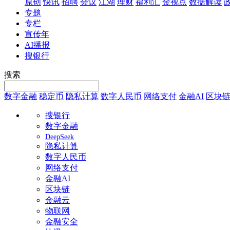
原创
快讯
招聘
会议
江湖
理财
福利汇
金视点
数据解读
专题
专栏
宣传年
AI播报
搜银行
搜索
数字金融
稳定币
隐私计算
数字人民币
网络支付
金融AI
区块
搜银行
数字金融
DeepSeek
隐私计算
数字人民币
网络支付
金融AI
区块链
金融云
物联网
金融安全