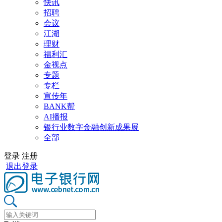
快讯
招聘
会议
江湖
理财
福利汇
金视点
专题
专栏
宣传年
BANK帮
AI播报
银行业数字金融创新成果展
全部
登录
注册
退出登录