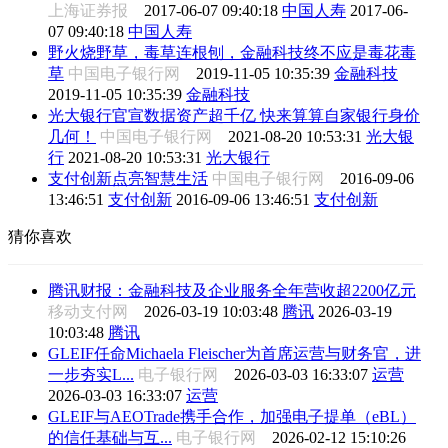
上海证券报
2017-06-07 09:40:18
中国人寿
2017-06-
07 09:40:18
中国人寿
野火烧野草，毒草连根刨，金融科技终不应是毒花毒
草
中国电子银行网
2019-11-05 10:35:39
金融科技
2019-11-05 10:35:39
金融科技
光大银行官宣数据资产超千亿 快来算算自家银行身价
几何！
中国电子银行网
2021-08-20 10:53:31
光大银
行
2021-08-20 10:53:31
光大银行
支付创新点亮智慧生活
中国电子银行网
2016-09-06
13:46:51
支付创新
2016-09-06 13:46:51
支付创新
猜你喜欢
腾讯财报：金融科技及企业服务全年营收超2200亿元
移动支付网
2026-03-19 10:03:48
腾讯
2026-03-19
10:03:48
腾讯
GLEIF任命Michaela Fleischer为首席运营与财务官，进
一步夯实L...
电子银行网
2026-03-03 16:33:07
运营
2026-03-03 16:33:07
运营
GLEIF与AEOTrade携手合作，加强电子提单（eBL）
的信任基础与互...
电子银行网
2026-02-12 15:10:26