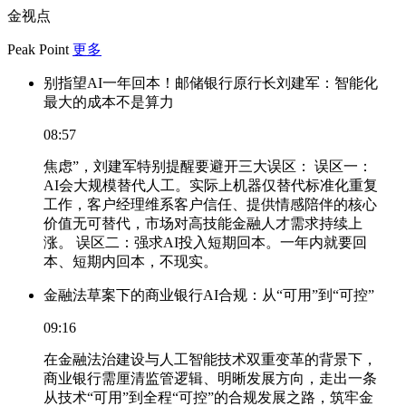
金视点
Peak Point
更多
别指望AI一年回本！邮储银行原行长刘建军：智能化
最大的成本不是算力
08:57
焦虑”，刘建军特别提醒要避开三大误区： 误区一：
AI会大规模替代人工。实际上机器仅替代标准化重复
工作，客户经理维系客户信任、提供情感陪伴的核心
价值无可替代，市场对高技能金融人才需求持续上
涨。 误区二：强求AI投入短期回本。一年内就要回
本、短期内回本，不现实。
金融法草案下的商业银行AI合规：从“可用”到“可控”
09:16
在金融法治建设与人工智能技术双重变革的背景下，
商业银行需厘清监管逻辑、明晰发展方向，走出一条
从技术“可用”到全程“可控”的合规发展之路，筑牢金