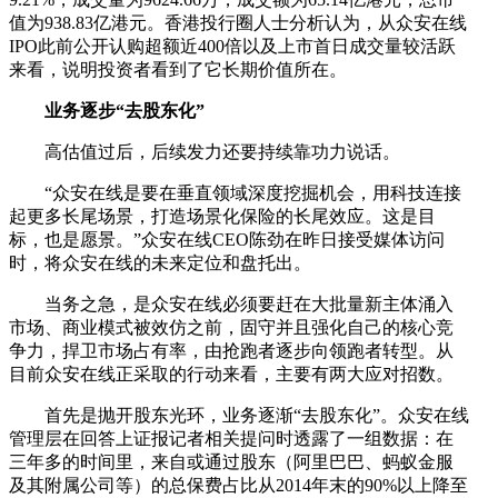
值为938.83亿港元。香港投行圈人士分析认为，从众安在线
IPO此前公开认购超额近400倍以及上市首日成交量较活跃
来看，说明投资者看到了它长期价值所在。
业务逐步“去股东化”
高估值过后，后续发力还要持续靠功力说话。
“众安在线是要在垂直领域深度挖掘机会，用科技连接
起更多长尾场景，打造场景化保险的长尾效应。这是目
标，也是愿景。”众安在线CEO陈劲在昨日接受媒体访问
时，将众安在线的未来定位和盘托出。
当务之急，是众安在线必须要赶在大批量新主体涌入
市场、商业模式被效仿之前，固守并且强化自己的核心竞
争力，捍卫市场占有率，由抢跑者逐步向领跑者转型。从
目前众安在线正采取的行动来看，主要有两大应对招数。
首先是抛开股东光环，业务逐渐“去股东化”。众安在线
管理层在回答上证报记者相关提问时透露了一组数据：在
三年多的时间里，来自或通过股东（阿里巴巴、蚂蚁金服
及其附属公司等）的总保费占比从2014年末的90%以上降至