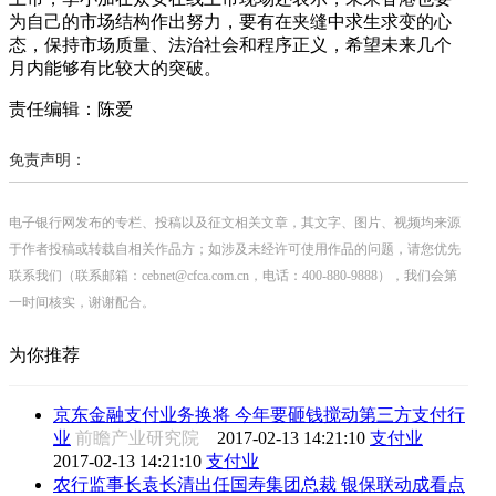
为自己的市场结构作出努力，要有在夹缝中求生求变的心
态，保持市场质量、法治社会和程序正义，希望未来几个
月内能够有比较大的突破。
责任编辑：陈爱
免责声明：
电子银行网发布的专栏、投稿以及征文相关文章，其文字、图片、视频均来源
于作者投稿或转载自相关作品方；如涉及未经许可使用作品的问题，请您优先
联系我们（联系邮箱：cebnet@cfca.com.cn，电话：400-880-9888），我们会第
一时间核实，谢谢配合。
为你推荐
京东金融支付业务换将 今年要砸钱搅动第三方支付行
业
前瞻产业研究院
2017-02-13 14:21:10
支付业
2017-02-13 14:21:10
支付业
农行监事长袁长清出任国寿集团总裁 银保联动成看点