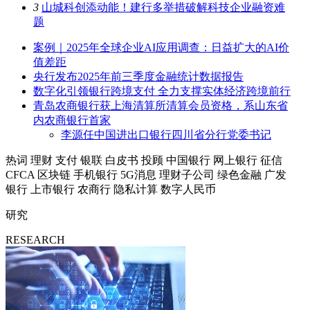
3
山城科创添动能！建行多举措破解科技企业融资难
题
案例｜2025年全球企业AI应用调查：日益扩大的AI价
值差距
央行发布2025年前三季度金融统计数据报告
数字化引领银行跨境支付 全力支撑实体经济跨境前行
青岛农商银行获上海清算所清算会员资格，系山东省
内农商银行首家
李源任中国进出口银行四川省分行党委书记
热词
理财
支付
银联
白皮书
投顾
中国银行
网上银行
征信
CFCA
区块链
手机银行
5G消息
理财子公司
绿色金融
广发
银行
上市银行
农商行
隐私计算
数字人民币
研究
RESEARCH