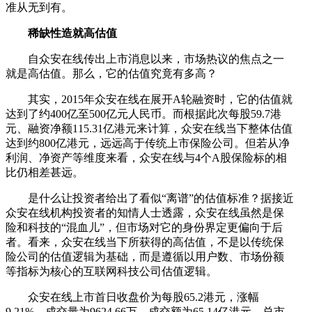
准从无到有。
稀缺性造就高估值
自众安在线传出上市消息以来，市场热议的焦点之一
就是高估值。那么，它的估值究竟有多高？
其实，2015年众安在线在展开A轮融资时，它的估值就
达到了约400亿至500亿元人民币。而根据此次每股59.7港
元、融资净额115.31亿港元来计算，众安在线当下整体估值
达到约800亿港元，远远高于传统上市保险公司。但若从净
利润、净资产等维度来看，众安在线与4个A股保险标的相
比仍相差甚远。
是什么让投资者给出了看似“离谱”的估值标准？据接近
众安在线机构投资者的知情人士透露，众安在线虽然是保
险和科技的“混血儿”，但市场对它的身份界定更偏向于后
者。看来，众安在线当下所获得的高估值，不是以传统保
险公司的估值逻辑为基础，而是遵循以用户数、市场份额
等指标为核心的互联网科技公司估值逻辑。
众安在线上市首日收盘价为每股65.2港元，涨幅
9.21%，成交量为9624.66万，成交额为65.14亿港元，总市