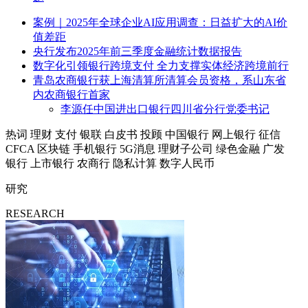
案例｜2025年全球企业AI应用调查：日益扩大的AI价
值差距
央行发布2025年前三季度金融统计数据报告
数字化引领银行跨境支付 全力支撑实体经济跨境前行
青岛农商银行获上海清算所清算会员资格，系山东省
内农商银行首家
李源任中国进出口银行四川省分行党委书记
热词
理财
支付
银联
白皮书
投顾
中国银行
网上银行
征信
CFCA
区块链
手机银行
5G消息
理财子公司
绿色金融
广发
银行
上市银行
农商行
隐私计算
数字人民币
研究
RESEARCH