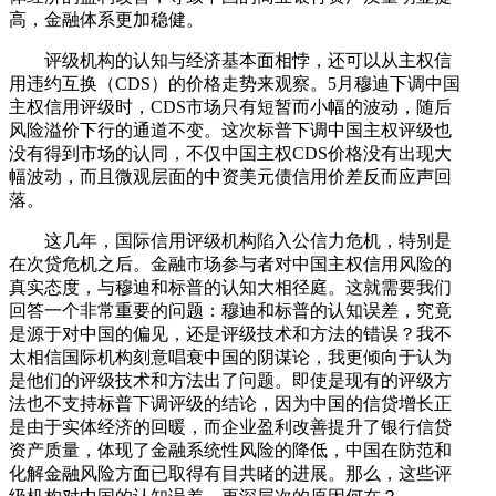
高，金融体系更加稳健。
评级机构的认知与经济基本面相悖，还可以从主权信
用违约互换（CDS）的价格走势来观察。5月穆迪下调中国
主权信用评级时，CDS市场只有短暂而小幅的波动，随后
风险溢价下行的通道不变。这次标普下调中国主权评级也
没有得到市场的认同，不仅中国主权CDS价格没有出现大
幅波动，而且微观层面的中资美元债信用价差反而应声回
落。
这几年，国际信用评级机构陷入公信力危机，特别是
在次贷危机之后。金融市场参与者对中国主权信用风险的
真实态度，与穆迪和标普的认知大相径庭。这就需要我们
回答一个非常重要的问题：穆迪和标普的认知误差，究竟
是源于对中国的偏见，还是评级技术和方法的错误？我不
太相信国际机构刻意唱衰中国的阴谋论，我更倾向于认为
是他们的评级技术和方法出了问题。即使是现有的评级方
法也不支持标普下调评级的结论，因为中国的信贷增长正
是由于实体经济的回暖，而企业盈利改善提升了银行信贷
资产质量，体现了金融系统性风险的降低，中国在防范和
化解金融风险方面已取得有目共睹的进展。那么，这些评