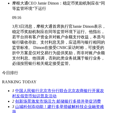
摩根大通CEO Jamie Dimon：稳定币奖励机制应在“同
等监管环境”下运行
09:16
3月3日消息，摩根大通首席执行官Jamie Dimon表示，
稳定币奖励机制应在同等监管环境下运行。他指出，
若平台持有客户资金并对账户余额支付收益，本质与
银行吸收存款、支付利息无异，应适用与银行相同的
监管标准。 Dimon在接受CNBC采访时称，可接受的
折中方案是仅对交易行为提供奖励，而非对账户余额
支付利息。他强调，否则此类业务就属于银行业务，
必须按照银行相关规定接受监管。
今日排行
RANKING TODAY
1
中国人民银行北京市分行联合北京农商银行开展农
村反假货币知识普及活动
2
创新场景激发市场活力 邮储银行多措并举促消费
3
山城科创添动能！建行多举措破解科技企业融资难
题