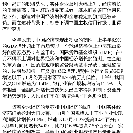
稳中趋进的积极势头，实体企业盈利大幅上升，经济增长
的质量提高，降杠杆取得显著成效，基本面改善而信用风
险下行。穆迪对中国经济增长和金融稳定的预判已被证
伪。而在这种背景下，标普下调中国主权信用评级，显得
有些突兀。
今年以来，中国经济表现出积极的韧性，上半年6.9%
的GDP增速超出了市场预期；全球经济整体上也表现出良
好的复苏态势；有鉴于此，国际货币基金组织（IMF）在7
月不得不上调对世界经济和中国经济增长的预测。在金融
改革方面，中国的宏观审慎监管架构基本形成，金融监管
的力度明显加强，广义货币M2增速趋势性下行至名义GDP
增速以下，8月份更是滑落至8.9%的历史低位。上半年我国
名义GDP增速为11.4%，银行业资产规模增速为11.5%，大
体相当；金融杠杆增长过快势头已基本得到抑制；资金外
流趋势逆转，人民币汇率在“清洁浮动”下逐步企稳。
随着全球经济的复苏和中国经济的回升，中国实体经
济部门的盈利大幅改善。1-8月全国规模以上工业企业实现
利润同比增长21.6%，增速比1-7月21.2%提高0.4个百分点；
8月单月同比增长24.0%，比7月16.5%提高7.5个百分点。实
体经济的盈利改善，导致中国的商业银行资产质量明显提