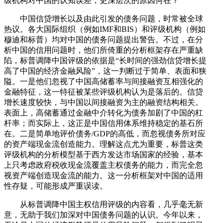
级机构对中国的认知误差，更深层次的原因何在？
中国信贷增长以及由此引发的债务问题，时常被全球
热议。各大国际组织（例如IMF和BIS）和评级机构（例如
穆迪和标普）均对中国的债务问题提出警告。不过，在分
析中国的信用问题时，他们所倚重的分析框架存在严重缺
陷，标普调降中国评级的依据是“长时间的强劲信贷增长提
高了中国的经济金融风险”，这一判断过于简单、表面和狭
隘。一是他们忽视了中国高储蓄率与间接融资互相强化的
金融特征，这一特征被某些评级机构认为是落后的。信贷
增长速度较快，与中国以间接融资为主的融资结构相关。
表面上，高储蓄通过金融中介转化为债务加剧了中国的杠
杆率；而实际上，这正是中国信用体系维持稳定的基石所
在。二是简单地评价债务/GDP的高低，而忽视债务所对应
的资产端现金流创造能力。理解这点尤为重要，标普这类
评级机构的分析模型基于西方发达市场国家的经验，基本
上只考虑政府税收现金流覆盖主权债务的能力，而完全忽
视资产端创造现金流的能力。这一分析框架对中国的适用
性存疑，可能形成严重误读。
从标普调降中国主权信用评级的内容看，几乎毫无新
意，无助于我们加深对中国债务问题的认识。今年以来，