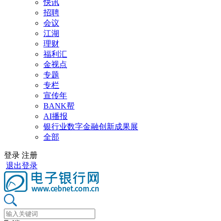
快讯
招聘
会议
江湖
理财
福利汇
金视点
专题
专栏
宣传年
BANK帮
AI播报
银行业数字金融创新成果展
全部
登录
注册
退出登录