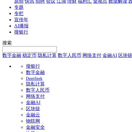
原创
快讯
招聘
会议
江湖
理财
福利汇
金视点
数据解读
专题
专栏
宣传年
AI播报
搜银行
搜索
数字金融
稳定币
隐私计算
数字人民币
网络支付
金融AI
区块
搜银行
数字金融
DeepSeek
隐私计算
数字人民币
网络支付
金融AI
区块链
金融云
物联网
金融安全