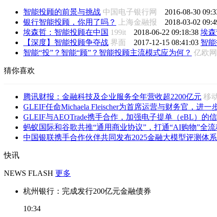
智能投顾的前景与挑战
中国电子银行网
2016-08-30 09:3
银行智能投顾，你用了吗？
上海金融报
2018-03-02 09:4
埃森哲：智能投顾在中国
199it
2018-06-22 09:18:38
埃森
【深度】智能投顾争夺战
界面
2017-12-15 08:41:03
智能
智能“投”？智能“顾”？智能投顾主流模式应为何？
亿欧
猜你喜欢
腾讯财报：金融科技及企业服务全年营收超2200亿元
移
GLEIF任命Michaela Fleischer为首席运营与财务官，进一步
GLEIF与AEOTrade携手合作，加强电子提单（eBL）的信
蚂蚁国际和谷歌共推“通用商业协议”，打通“AI购物”全流
中国银联携手合作伙伴共同发布2025金融大模型评测体系
快讯
NEWS FLASH
更多
杭州银行：完成发行200亿元金融债券
10:34