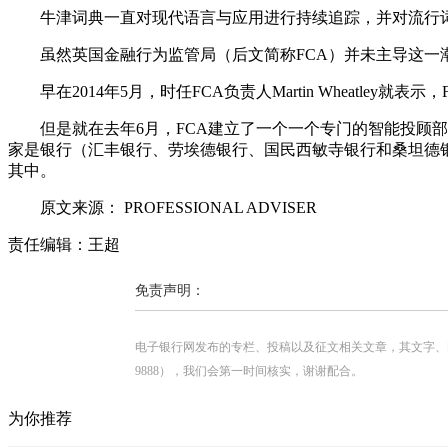
牛津词典一直对现代语言与应用进行持续追踪，并对流行词
虽然英国金融行为监管局（后文简称FCA）并未主导这一潮
早在2014年5月，时任FCA负责人Martin Wheatl
但是就在去年6月，FCA建立了一个一个专门的智能投顾部
家是银行（汇丰银行、劳埃德银行、国民西敏寺银行和桑坦德银行）。而建房互助协会
其中。
原文来源： PROFESSIONAL ADVISER
责任编辑：王超
免责声明：
电子银行网发布的专栏、投稿以及征文相关文章，其文字、图片、视
9888），我们会第一时间核实，谢谢配合。
为你推荐