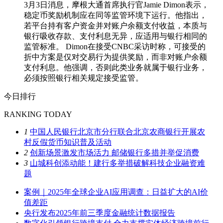
3月3日消息，摩根大通首席执行官Jamie Dimon表示，
稳定币奖励机制应在同等监管环境下运行。他指出，
若平台持有客户资金并对账户余额支付收益，本质与
银行吸收存款、支付利息无异，应适用与银行相同的
监管标准。 Dimon在接受CNBC采访时称，可接受的
折中方案是仅对交易行为提供奖励，而非对账户余额
支付利息。他强调，否则此类业务就属于银行业务，
必须按照银行相关规定接受监管。
今日排行
RANKING TODAY
1
中国人民银行北京市分行联合北京农商银行开展农
村反假货币知识普及活动
2
创新场景激发市场活力 邮储银行多措并举促消费
3
山城科创添动能！建行多举措破解科技企业融资难
题
案例｜2025年全球企业AI应用调查：日益扩大的AI价
值差距
央行发布2025年前三季度金融统计数据报告