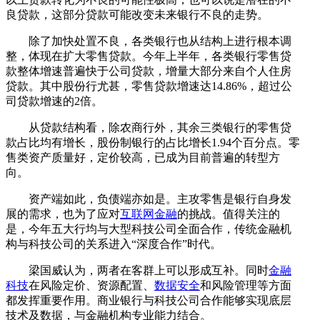
良贷款，这部分贷款可能改变未来银行不良的走势。
除了加快处置不良，各类银行也从结构上进行根本调
整，体现在扩大零售贷款。今年上半年，各类银行零售贷
款整体增速普遍快于公司贷款，增量大部分来自个人住房
贷款。其中股份行尤甚，零售贷款增速达14.86%，超过公
司贷款增速的2倍。
从贷款结构看，除农商行外，其余三类银行的零售贷
款占比均有增长，股份制银行的占比增长1.94个百分点。零
售类资产质量好，定价较高，已成为目前普遍的转型方
向。
资产端如此，负债端亦如是。主攻零售是银行自身发
展的需求，也为了应对
互联网金融
的挑战。值得关注的
是，今年五大行均与大型科技公司全面合作，传统金融机
构与科技公司的关系进入“深度合作”时代。
梁国威认为，两者在客群上可以形成互补。同时
金融
科技
在风险定价、资源配置、
数据安全
和风险管理等方面
都发挥重要作用。商业银行与科技公司合作能够实现底层
技术及数据，与金融机构专业能力结合。