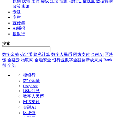
原创
快讯
招聘
会议
江湖
理财
福利汇
金视点
数据解读
政策速递
专题
专栏
宣传年
AI播报
搜银行
搜索
数字金融
稳定币
隐私计算
数字人民币
网络支付
金融AI
区块
链
金融云
物联网
金融安全
银行业数字金融创新成果展
Bank
帮
全部
搜银行
数字金融
DeepSeek
隐私计算
数字人民币
网络支付
金融AI
区块链