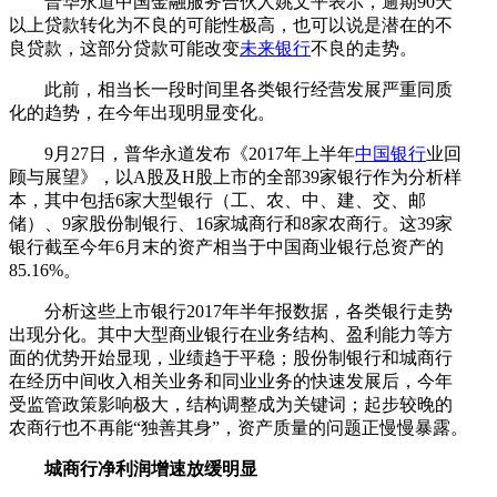
普华永道中国金融服务合伙人姚文平表示，逾期90天
以上贷款转化为不良的可能性极高，也可以说是潜在的不
良贷款，这部分贷款可能改变
未来银行
不良的走势。
此前，相当长一段时间里各类银行经营发展严重同质
化的趋势，在今年出现明显变化。
9月27日，普华永道发布《2017年上半年
中国银行
业回
顾与展望》，以A股及H股上市的全部39家银行作为分析样
本，其中包括6家大型银行（工、农、中、建、交、邮
储）、9家股份制银行、16家城商行和8家农商行。这39家
银行截至今年6月末的资产相当于中国商业银行总资产的
85.16%。
分析这些上市银行2017年半年报数据，各类银行走势
出现分化。其中大型商业银行在业务结构、盈利能力等方
面的优势开始显现，业绩趋于平稳；股份制银行和城商行
在经历中间收入相关业务和同业业务的快速发展后，今年
受监管政策影响极大，结构调整成为关键词；起步较晚的
农商行也不再能“独善其身”，资产质量的问题正慢慢暴露。
城商行净利润增速放缓明显