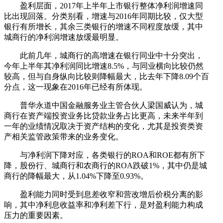
盈利层面，2017年上半年上市银行整体净利润增速同
比出现回落。分类别看，增速与2016年同期比较，仅大型
银行有所增长，其余三类银行的增速不同程度放缓，其中
城商行的净利润增速放缓最明显。
此前几年，城商行的高增速在银行同业中十分突出，
今年上半年其净利润同比增速8.5%，与同业横向比较仍然
较高，但与自身纵向比较则降幅最大，比去年下降8.09个百
分点，这一现象在2016年已经有所体现。
普华永道中国金融服务业主管合伙人梁国威认为，城
商行在资产端投资业务比贷款业务占比更高，未来半年到
一年的业绩情况取决于资产结构的变化，尤其是投资类资
产相关监管政策带来的业务变化。
与净利润下降对应，各类银行的ROA和ROE都有所下
降，股份行、城商行和农商行的ROA跌破1%，其中仍是城
商行的降幅最大，从1.04%下降至0.93%。
盈利能力同时受到息差收窄和营改增后价税分离的影
响，其中净利息收益率和净利差下行，是对盈利能力构成
压力的重要因素。