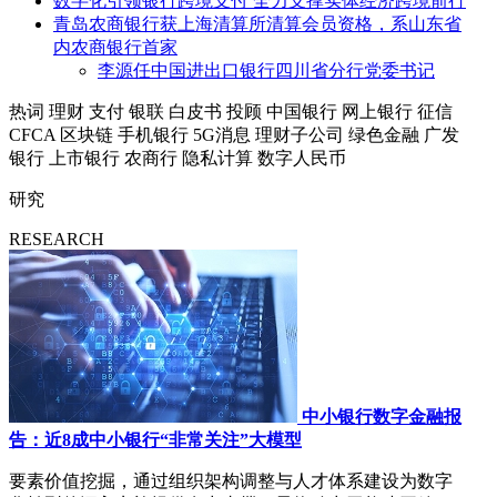
数字化引领银行跨境支付 全力支撑实体经济跨境前行
青岛农商银行获上海清算所清算会员资格，系山东省
内农商银行首家
李源任中国进出口银行四川省分行党委书记
热词
理财
支付
银联
白皮书
投顾
中国银行
网上银行
征信
CFCA
区块链
手机银行
5G消息
理财子公司
绿色金融
广发
银行
上市银行
农商行
隐私计算
数字人民币
研究
RESEARCH
中小银行数字金融报
告：近8成中小银行“非常关注”大模型
要素价值挖掘，通过组织架构调整与人才体系建设为数字