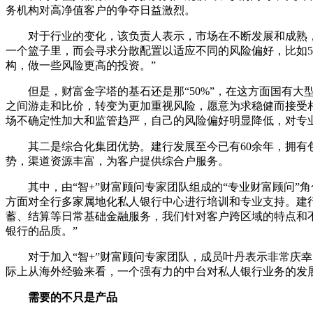
务机构对高净值客户的争夺日益激烈。
对于行业的变化，该负责人表示，市场在不断发展和成熟，各
一个篮子里，而会寻求分散配置以适应不同的风险偏好，比如50
构，做一些风险更高的投资。”
但是，财富金字塔的基石还是那“50%”，在这方面国有大
之间游走和比价，转变为更加重视风险，愿意为求稳健而接受
场不确定性加大和监管趋严，自己的风险偏好明显降低，对专
其二是综合化集团优势。建行发展至今已有60余年，拥有包
势，渠道资源丰富，为客户提供综合户服务。
其中，由“智+”财富顾问专家团队组成的“专业财富顾问”角
方面对全行多家属地化私人银行中心进行培训和专业支持。建行上
蓄、结算等日常基础金融服务，我们针对客户跨区域的特点和
银行的品质。”
对于加入“智+”财富顾问专家团队，成员叶丹表示非常庆幸
际上从海外经验来看，一个强有力的中台对私人银行业务的发
需要的不只是产品