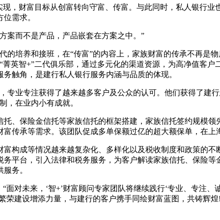
现，财富目标从创富转向守富、传富。与此同时，私人银行业
方位需求。
方案而不是产品，产品嵌套在方案之中。”
代的培养和接班，在“传富”的内容上，家族财富的传承不再是
了“菁英智+”二代俱乐部，通过多元化的渠道资源，为高净值客
服务触角，是建行私人银行服务内涵与品质的体现。
，专业专注获得了越来越多客户及公众的认可。他们获得了建行
定制，在业内小有成就。
托、保险金信托等家族信托的框架搭建，家族信托签约规模领先
财富传承等需求。该团队促成多单保额过亿的超大额保单，在上
富构成等情况越来越复杂化、多样化以及税收制度和政策的不断
税务平台，引入法律和税务服务，为客户解读家族信托、保险等
供服务。
面对未来，‘智+’财富顾问专家团队将继续践行‘专业、专注、诚
的繁荣建设增添力量，与建行的客户携手同绘财富蓝图，共铸辉