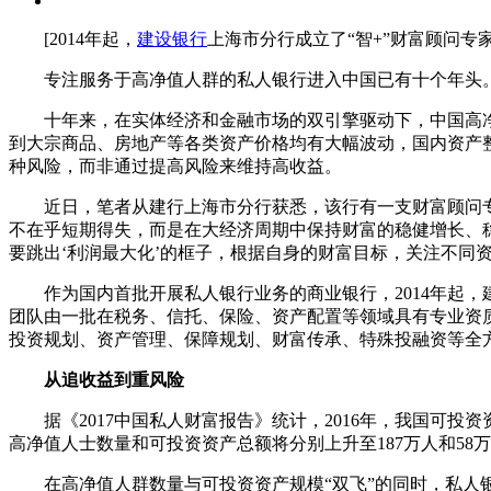
[2014年起，
建设银行
上海市分行成立了“智+”财富顾问
专注服务于高净值人群的私人银行进入中国已有十个年头
十年来，在实体经济和金融市场的双引擎驱动下，中国高净
到大宗商品、房地产等各类资产价格均有大幅波动，国内资产
种风险，而非通过提高风险来维持高收益。
近日，笔者从建行上海市分行获悉，该行有一支财富顾问专家
不在乎短期得失，而是在大经济周期中保持财富的稳健增长、
要跳出‘利润最大化’的框子，根据自身的财富目标，关注不同
作为国内首批开展私人银行业务的商业银行，2014年起，建
团队由一批在税务、信托、保险、资产配置等领域具有专业资
投资规划、资产管理、保障规划、财富传承、特殊投融资等全
从追收益到重风险
据《2017中国私人财富报告》统计，2016年，我国可投资资产
高净值人士数量和可投资资产总额将分别上升至187万人和58
在高净值人群数量与可投资资产规模“双飞”的同时，私人银