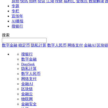
原创
快讯
招聘
会议
江湖
理财
福利汇
金视点
数据解读
专题
专栏
宣传年
AI播报
搜银行
搜索
数字金融
稳定币
隐私计算
数字人民币
网络支付
金融AI
区块
搜银行
数字金融
DeepSeek
隐私计算
数字人民币
网络支付
金融AI
区块链
金融云
物联网
金融安全