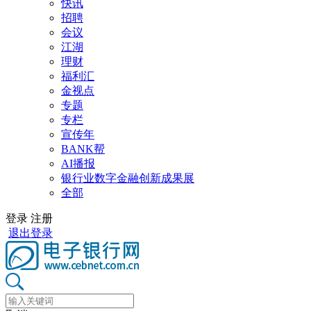
快讯
招聘
会议
江湖
理财
福利汇
金视点
专题
专栏
宣传年
BANK帮
AI播报
银行业数字金融创新成果展
全部
登录
注册
退出登录