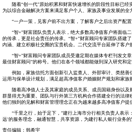
随着“创一代”原始积累和财富快速增长的阶段性目标已经实
为以综合金融解决方案来满足客户个人、家族及事业发展的全
“一户一策，见客户前不出方案，了解客户之后出资产配置
“智+”财富团队负责人表示，绝大多数高净值客户将面临二
的传承，更是社会责任的传承。“智+”财富顾问专家团队搭建
内涵、建立积极社交圈的宝贵机会。二代交流平台延伸了客户
“智+”财富顾问专家团队成员受邀定期在媒体专栏刊发文章
最佳财富顾问”的称号。他们在各个领域都能做到深入研究和
例如，家族信托方面创新引入监查人、外部审计、类慈善信
运用与保单设计规划，满足超高净值客户婚姻财产规划和家族
随着高净值人士及其家庭的成员关系、成员国籍身份以及财
群显得尤为重要。团队与行外第三方机构合作搭建全行的法律
他们独到的见解和财富管理理念正在为越来越多高净值客户提
“千里之行，始于足下，”建行上海市分行相关负责人表示：“
远’的服务理念，融通智慧，共享资源，为建行私人银行业务
责任编辑：韩希宇