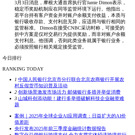
3月3日消息，摩根大通首席执行官Jamie Dimon表示，
稳定币奖励机制应在同等监管环境下运行。他指出，
若平台持有客户资金并对账户余额支付收益，本质与
银行吸收存款、支付利息无异，应适用与银行相同的
监管标准。 Dimon在接受CNBC采访时称，可接受的
折中方案是仅对交易行为提供奖励，而非对账户余额
支付利息。他强调，否则此类业务就属于银行业务，
必须按照银行相关规定接受监管。
今日排行
RANKING TODAY
1
中国人民银行北京市分行联合北京农商银行开展农
村反假货币知识普及活动
2
创新场景激发市场活力 邮储银行多措并举促消费
3
山城科创添动能！建行多举措破解科技企业融资难
题
案例｜2025年全球企业AI应用调查：日益扩大的AI价
值差距
央行发布2025年前三季度金融统计数据报告
数字化引领银行跨境支付 全力支撑实体经济跨境前行