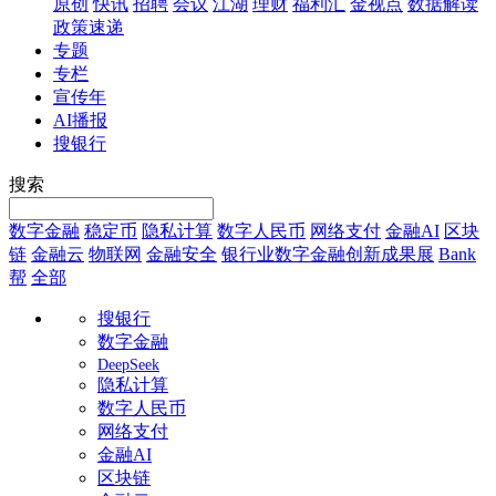
原创
快讯
招聘
会议
江湖
理财
福利汇
金视点
数据解读
政策速递
专题
专栏
宣传年
AI播报
搜银行
搜索
数字金融
稳定币
隐私计算
数字人民币
网络支付
金融AI
区块
链
金融云
物联网
金融安全
银行业数字金融创新成果展
Bank
帮
全部
搜银行
数字金融
DeepSeek
隐私计算
数字人民币
网络支付
金融AI
区块链