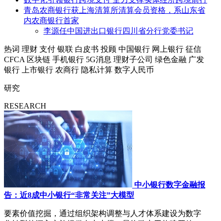
青岛农商银行获上海清算所清算会员资格，系山东省
内农商银行首家
李源任中国进出口银行四川省分行党委书记
热词
理财
支付
银联
白皮书
投顾
中国银行
网上银行
征信
CFCA
区块链
手机银行
5G消息
理财子公司
绿色金融
广发
银行
上市银行
农商行
隐私计算
数字人民币
研究
RESEARCH
中小银行数字金融报
告：近8成中小银行“非常关注”大模型
要素价值挖掘，通过组织架构调整与人才体系建设为数字