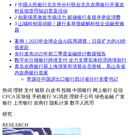
1
中国人民银行北京市分行联合北京农商银行开展农
村反假货币知识普及活动
2
创新场景激发市场活力 邮储银行多措并举促消费
3
山城科创添动能！建行多举措破解科技企业融资难
题
案例｜2025年全球企业AI应用调查：日益扩大的AI价
值差距
央行发布2025年前三季度金融统计数据报告
数字化引领银行跨境支付 全力支撑实体经济跨境前行
青岛农商银行获上海清算所清算会员资格，系山东省
内农商银行首家
李源任中国进出口银行四川省分行党委书记
热词
理财
支付
银联
白皮书
投顾
中国银行
网上银行
征信
CFCA
区块链
手机银行
5G消息
理财子公司
绿色金融
广发
银行
上市银行
农商行
隐私计算
数字人民币
研究
RESEARCH