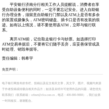
平安银行济南分行相关工作人员提醒说，消费者在享
受自助设备便利的同时，一定不要忘记安全。进入自助银
行办理业务，须留意自助银行门禁以及ATM上是否有多余
的装置或摄像头，ATM密码键盘、插卡口是否有改装的痕
迹。如有以上情况，请不要使用该ATM，立即与银行联
系。
离开ATM前，记住取走银行卡与钞票。如选择打印
ATM交易单据后，不要将它们随手丢弃，应妥善保管或及
时处理、销毁单据等。
责任编辑：韩希宇
免责声明：
电子银行网发布的专栏、投稿以及征文相关文章，其文字、图片、视频均来源
于作者投稿或转载自相关作品方；如涉及未经许可使用作品的问题，请您优先
联系我们（联系邮箱：cebnet@cfca.com.cn，电话：400-880-9888），我们会第
一时间核实，谢谢配合。