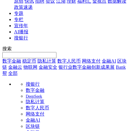
原创
快讯
招聘
会议
江湖
理财
福利汇
金视点
数据解读
政策速递
专题
专栏
宣传年
AI播报
搜银行
搜索
数字金融
稳定币
隐私计算
数字人民币
网络支付
金融AI
区块
链
金融云
物联网
金融安全
银行业数字金融创新成果展
Bank
帮
全部
搜银行
数字金融
DeepSeek
隐私计算
数字人民币
网络支付
金融AI
区块链