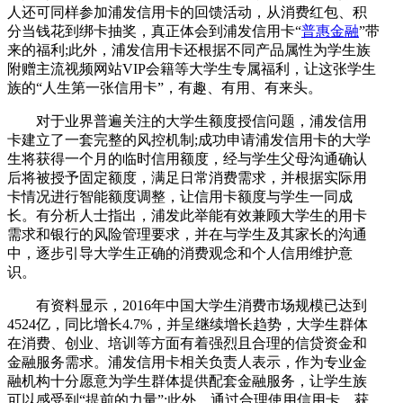
人还可同样参加浦发信用卡的回馈活动，从消费红包、积
分当钱花到绑卡抽奖，真正体会到浦发信用卡“
普惠金融
”带
来的福利;此外，浦发信用卡还根据不同产品属性为学生族
附赠主流视频网站VIP会籍等大学生专属福利，让这张学生
族的“人生第一张信用卡”，有趣、有用、有来头。
对于业界普遍关注的大学生额度授信问题，浦发信用
卡建立了一套完整的风控机制;成功申请浦发信用卡的大学
生将获得一个月的临时信用额度，经与学生父母沟通确认
后将被授予固定额度，满足日常消费需求，并根据实际用
卡情况进行智能额度调整，让信用卡额度与学生一同成
长。有分析人士指出，浦发此举能有效兼顾大学生的用卡
需求和银行的风险管理要求，并在与学生及其家长的沟通
中，逐步引导大学生正确的消费观念和个人信用维护意
识。
有资料显示，2016年中国大学生消费市场规模已达到
4524亿，同比增长4.7%，并呈继续增长趋势，大学生群体
在消费、创业、培训等方面有着强烈且合理的信贷资金和
金融服务需求。浦发信用卡相关负责人表示，作为专业金
融机构十分愿意为学生群体提供配套金融服务，让学生族
可以感受到“提前的力量”;此外，通过合理使用信用卡、获