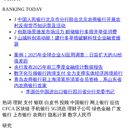
RANKING TODAY
1
中国人民银行北京市分行联合北京农商银行开展农
村反假货币知识普及活动
2
创新场景激发市场活力 邮储银行多措并举促消费
3
山城科创添动能！建行多举措破解科技企业融资难
题
案例｜2025年全球企业AI应用调查：日益扩大的AI价
值差距
央行发布2025年前三季度金融统计数据报告
数字化引领银行跨境支付 全力支撑实体经济跨境前行
青岛农商银行获上海清算所清算会员资格，系山东省
内农商银行首家
李源任中国进出口银行四川省分行党委书记
热词
理财
支付
银联
白皮书
投顾
中国银行
网上银行
征信
CFCA
区块链
手机银行
5G消息
理财子公司
绿色金融
广发
银行
上市银行
农商行
隐私计算
数字人民币
研究