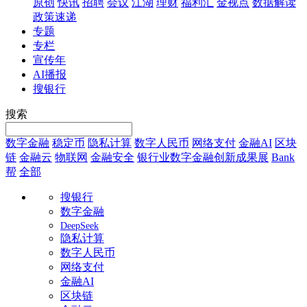
原创
快讯
招聘
会议
江湖
理财
福利汇
金视点
数据解读
政策速递
专题
专栏
宣传年
AI播报
搜银行
搜索
数字金融
稳定币
隐私计算
数字人民币
网络支付
金融AI
区块
链
金融云
物联网
金融安全
银行业数字金融创新成果展
Bank
帮
全部
搜银行
数字金融
DeepSeek
隐私计算
数字人民币
网络支付
金融AI
区块链