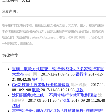
免责声明：
电子银行网发布的专栏、投稿以及征文相关文章，其文字、图片、视频均来源
于作者投稿或转载自相关作品方；如涉及未经许可使用作品的问题，请您优先
联系我们（联系邮箱：cebnet@cfca.com.cn，电话：400-880-9888），我们会第
一时间核实，谢谢配合。
为你推荐
重磅！取款方式巨变，银行卡将消失？多家银行有重
大发布
央广网
2017-12-21 09:42:36
银行卡
2017-12-
21 09:42:36
银行卡
Get新技能！没带银行卡也能取款
郑州晚报
2017-11-
08 10:21:08
取款
2017-11-08 10:21:08
取款
沈阳刷脸取款上线！ 不用带银行卡就可取到现金
沈
阳晚报
2017-09-20 11:26:48
沈阳
2017-09-20 11:26:48
沈阳
忘带银行卡也能在ATM取款 6月起可跨行“扫码取现”