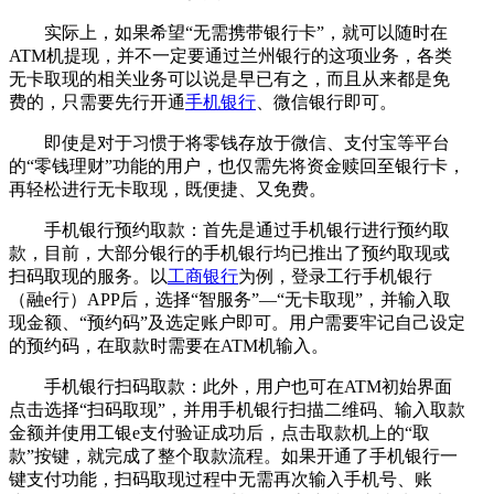
实际上，如果希望“无需携带银行卡”，就可以随时在
ATM机提现，并不一定要通过兰州银行的这项业务，各类
无卡取现的相关业务可以说是早已有之，而且从来都是免
费的，只需要先行开通
手机银行
、微信银行即可。
即使是对于习惯于将零钱存放于微信、支付宝等平台
的“零钱理财”功能的用户，也仅需先将资金赎回至银行卡，
再轻松进行无卡取现，既便捷、又免费。
手机银行预约取款：首先是通过手机银行进行预约取
款，目前，大部分银行的手机银行均已推出了预约取现或
扫码取现的服务。以
工商银行
为例，登录工行手机银行
（融e行）APP后，选择“智服务”—“无卡取现”，并输入取
现金额、“预约码”及选定账户即可。用户需要牢记自己设定
的预约码，在取款时需要在ATM机输入。
手机银行扫码取款：此外，用户也可在ATM初始界面
点击选择“扫码取现”，并用手机银行扫描二维码、输入取款
金额并使用工银e支付验证成功后，点击取款机上的“取
款”按键，就完成了整个取款流程。如果开通了手机银行一
键支付功能，扫码取现过程中无需再次输入手机号、账