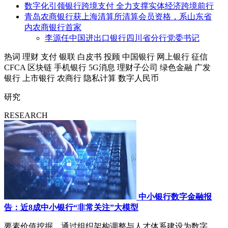
数字化引领银行跨境支付 全力支撑实体经济跨境前行
青岛农商银行获上海清算所清算会员资格，系山东省
内农商银行首家
李源任中国进出口银行四川省分行党委书记
热词
理财
支付
银联
白皮书
投顾
中国银行
网上银行
征信
CFCA
区块链
手机银行
5G消息
理财子公司
绿色金融
广发
银行
上市银行
农商行
隐私计算
数字人民币
研究
RESEARCH
中小银行数字金融报
告：近8成中小银行“非常关注”大模型
要素价值挖掘，通过组织架构调整与人才体系建设为数字