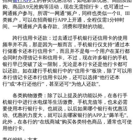
招商
银行APP
上的各类优惠活动，如电影票优惠、高品质团
购、商品9.9元抢购等活动，现在无需招行卡，也可通过一
网通账户参与。所谓“一网通”账户，同样也类似一个II、III
类账户，可以在招商银行APP上开通，全程仅需1分钟时
间。一网通账户具备存款、消费和理财的功能。
跨行信用卡还款：过去通过手机银行还信用卡的使用
频率并不高，那是因为一般而言，手机银行仅支持“通过本
行储蓄卡还本行信用卡”，而且并不是每一个用户在某行都
会同时办理借记卡和信用卡。不过，现在许多银行的手机
银行早已突破了这一限制，无论是本行卡还是他行卡都可
以还款。如在建行手机银行中的“信用卡”板块，除了可以用
本行借记卡还本行信用卡以外，还可以选择“他行还本
行”或“本行还他行”，甚至还可“为他人还款”。
各类购物缴费：除了以上提及的功能以外，在各行手
机银行中进行水电煤等生活缴费、手机充值等，也未必需
要使用本行银行卡。也就说，以后如果哪个银行有优惠活
动、优惠的力度大，就可以去哪家银行的APP上“薅羊毛”。
此外，在各行的“在线商城”购买各类特色商品，通常也可使
用他行卡。
责任编辑：方杰