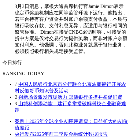
3月3日消息，摩根大通首席执行官Jamie Dimon表示，
稳定币奖励机制应在同等监管环境下运行。他指出，
若平台持有客户资金并对账户余额支付收益，本质与
银行吸收存款、支付利息无异，应适用与银行相同的
监管标准。 Dimon在接受CNBC采访时称，可接受的
折中方案是仅对交易行为提供奖励，而非对账户余额
支付利息。他强调，否则此类业务就属于银行业务，
必须按照银行相关规定接受监管。
今日排行
RANKING TODAY
1
中国人民银行北京市分行联合北京农商银行开展农
村反假货币知识普及活动
2
创新场景激发市场活力 邮储银行多措并举促消费
3
山城科创添动能！建行多举措破解科技企业融资难
题
案例｜2025年全球企业AI应用调查：日益扩大的AI价
值差距
央行发布2025年前三季度金融统计数据报告