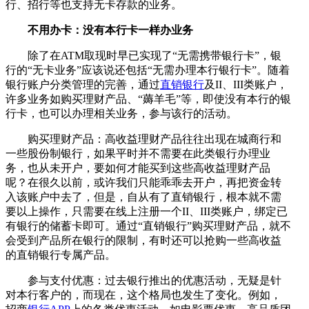
行、招行等也支持无卡存款的业务。
不用办卡：没有本行卡一样办业务
除了在ATM取现时早已实现了“无需携带银行卡”，银
行的“无卡业务”应该说还包括“无需办理本行银行卡”。随着
银行账户分类管理的完善，通过
直销银行
及II、III类账户，
许多业务如购买理财产品、“薅羊毛”等，即使没有本行的银
行卡，也可以办理相关业务，参与该行的活动。
购买理财产品：高收益理财产品往往出现在城商行和
一些股份制银行，如果平时并不需要在此类银行办理业
务，也从未开户，要如何才能买到这些高收益理财产品
呢？在很久以前，或许我们只能乖乖去开户，再把资金转
入该账户中去了，但是，自从有了直销银行，根本就不需
要以上操作，只需要在线上注册一个II、III类账户，绑定已
有银行的储蓄卡即可。通过“直销银行”购买理财产品，就不
会受到产品所在银行的限制，有时还可以抢购一些高收益
的直销银行专属产品。
参与支付优惠：过去银行推出的优惠活动，无疑是针
对本行客户的，而现在，这个格局也发生了变化。例如，