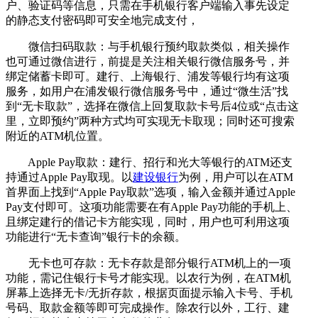
户、验证码等信息，只需在手机银行客户端输入事先设定
的静态支付密码即可安全地完成支付，
微信扫码取款：与手机银行预约取款类似，相关操作
也可通过微信进行，前提是关注相关银行微信服务号，并
绑定储蓄卡即可。建行、上海银行、浦发等银行均有这项
服务，如用户在浦发银行微信服务号中，通过“微生活”找
到“无卡取款”，选择在微信上回复取款卡号后4位或“点击这
里，立即预约”两种方式均可实现无卡取现；同时还可搜索
附近的ATM机位置。
Apple Pay取款：建行、招行和光大等银行的ATM还支
持通过Apple Pay取现。以
建设银行
为例，用户可以在ATM
首界面上找到“Apple Pay取款”选项，输入金额并通过Apple
Pay支付即可。这项功能需要在有Apple Pay功能的手机上、
且绑定建行的借记卡方能实现，同时，用户也可利用这项
功能进行“无卡查询”银行卡的余额。
无卡也可存款：无卡存款是部分银行ATM机上的一项
功能，需记住银行卡号才能实现。以农行为例，在ATM机
屏幕上选择无卡/无折存款，根据页面提示输入卡号、手机
号码、取款金额等即可完成操作。除农行以外，工行、建