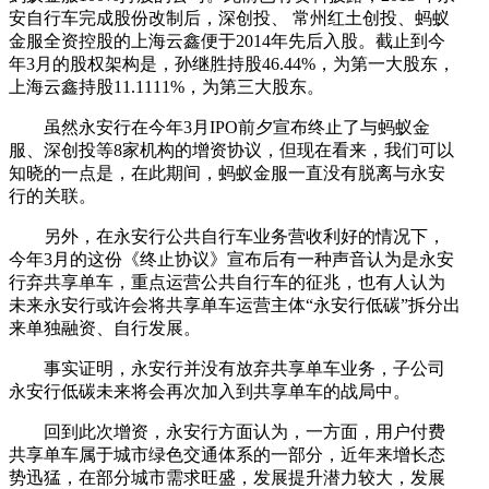
安自行车完成股份改制后，深创投、 常州红土创投、蚂蚁
金服全资控股的上海云鑫便于2014年先后入股。截止到今
年3月的股权架构是，孙继胜持股46.44%，为第一大股东，
上海云鑫持股11.1111%，为第三大股东。
虽然永安行在今年3月IPO前夕宣布终止了与蚂蚁金
服、深创投等8家机构的增资协议，但现在看来，我们可以
知晓的一点是，在此期间，蚂蚁金服一直没有脱离与永安
行的关联。
另外，在永安行公共自行车业务营收利好的情况下，
今年3月的这份《终止协议》宣布后有一种声音认为是永安
行弃共享单车，重点运营公共自行车的征兆，也有人认为
未来永安行或许会将共享单车运营主体“永安行低碳”拆分出
来单独融资、自行发展。
事实证明，永安行并没有放弃共享单车业务，子公司
永安行低碳未来将会再次加入到共享单车的战局中。
回到此次增资，永安行方面认为，一方面，用户付费
共享单车属于城市绿色交通体系的一部分，近年来增长态
势迅猛，在部分城市需求旺盛，发展提升潜力较大，发展