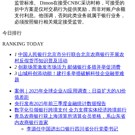
监管标准。 Dimon在接受CNBC采访时称，可接受的
折中方案是仅对交易行为提供奖励，而非对账户余额
支付利息。他强调，否则此类业务就属于银行业务，
必须按照银行相关规定接受监管。
今日排行
RANKING TODAY
1
中国人民银行北京市分行联合北京农商银行开展农
村反假货币知识普及活动
2
创新场景激发市场活力 邮储银行多措并举促消费
3
山城科创添动能！建行多举措破解科技企业融资难
题
案例｜2025年全球企业AI应用调查：日益扩大的AI价
值差距
央行发布2025年前三季度金融统计数据报告
数字化引领银行跨境支付 全力支撑实体经济跨境前行
青岛农商银行获上海清算所清算会员资格，系山东省
内农商银行首家
李源任中国进出口银行四川省分行党委书记