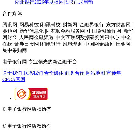
湖北银行2026年度校园招聘正式启动
合作媒体
腾讯网 |网易科技 |和讯科技 |财新网 |金融界银行 |东方财富网 |
赛迪网 |新华信息化 |同花顺金融服务网 |中国金融新闻网 |新华
网财经 |人民网金融频道 |中文互联网数据研究资讯中心 |中金
在线 |证券日报网 |和讯银行 |凤凰理财 |中国网金融 |中国金融
集中采购网
电子银行网
专业领先的新金融平台
关于我们
联系我们
合作媒体
商务合作
网站地图
宣传年
CFCA官网
© 电子银行网版权所有
京ICP备05045998号-2
京公网安备
11010202009082
© 电子银行网版权所有
京ICP备05045998号-2
京公网安备
11010202009082