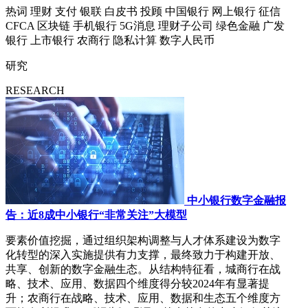
热词
理财
支付
银联
白皮书
投顾
中国银行
网上银行
征信
CFCA
区块链
手机银行
5G消息
理财子公司
绿色金融
广发
银行
上市银行
农商行
隐私计算
数字人民币
研究
RESEARCH
中小银行数字金融报
告：近8成中小银行“非常关注”大模型
要素价值挖掘，通过组织架构调整与人才体系建设为数字
化转型的深入实施提供有力支撑，最终致力于构建开放、
共享、创新的数字金融生态。从结构特征看，城商行在战
略、技术、应用、数据四个维度得分较2024年有显著提
升；农商行在战略、技术、应用、数据和生态五个维度方