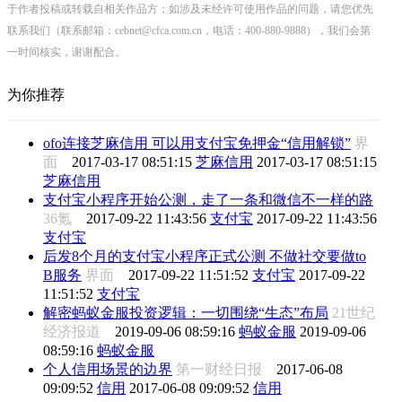
于作者投稿或转载自相关作品方；如涉及未经许可使用作品的问题，请您优先
联系我们（联系邮箱：cebnet@cfca.com.cn，电话：400-880-9888），我们会第
一时间核实，谢谢配合。
为你推荐
ofo连接芝麻信用 可以用支付宝免押金“信用解锁”
界
面
2017-03-17 08:51:15
芝麻信用
2017-03-17 08:51:15
芝麻信用
支付宝小程序开始公测，走了一条和微信不一样的路
36氪
2017-09-22 11:43:56
支付宝
2017-09-22 11:43:56
支付宝
后发8个月的支付宝小程序正式公测 不做社交要做to
B服务
界面
2017-09-22 11:51:52
支付宝
2017-09-22
11:51:52
支付宝
解密蚂蚁金服投资逻辑：一切围绕“生态”布局
21世纪
经济报道
2019-09-06 08:59:16
蚂蚁金服
2019-09-06
08:59:16
蚂蚁金服
个人信用场景的边界
第一财经日报
2017-06-08
09:09:52
信用
2017-06-08 09:09:52
信用