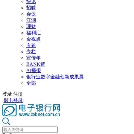
快讯
招聘
会议
江湖
理财
福利汇
金视点
专题
专栏
宣传年
BANK帮
AI播报
银行业数字金融创新成果展
全部
登录
注册
退出登录