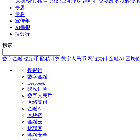
原创
快讯
招聘
会议
江湖
理财
福利汇
金视点
数据解读
专题
专栏
宣传年
AI播报
搜银行
搜索
数字金融
稳定币
隐私计算
数字人民币
网络支付
金融AI
区块
搜银行
数字金融
DeepSeek
隐私计算
数字人民币
网络支付
金融AI
区块链
金融云
物联网
金融安全