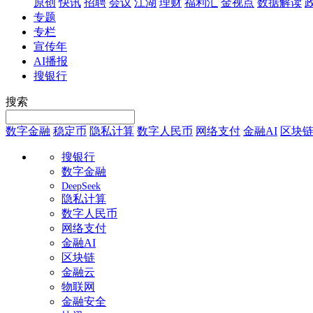
原创
快讯
招聘
会议
江湖
理财
福利汇
金视点
数据解读
专题
专栏
宣传年
AI播报
搜银行
搜索
数字金融
稳定币
隐私计算
数字人民币
网络支付
金融AI
区块
搜银行
数字金融
DeepSeek
隐私计算
数字人民币
网络支付
金融AI
区块链
金融云
物联网
金融安全