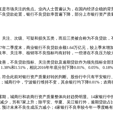
是市场关注的焦点。业内人士普遍认为，在国内经济企稳的背景
不良贷款处置，银行不良贷款率普遍下降，部分上市银行资产质
关注、次级、可疑和损失五类，而后三类被合称为不良贷款，不
年二季度末，商业银行不良贷款余额1.64万亿元，较上季末增加5
良率、关注率、核销等不良指标均有好转，一些潜在不良压力较
改善，不良贷款指标、关注类贷款及逾期贷款作为领先指标全部
.38%和1.51%，相比2016年年底分别下降0.01%、0.05%、0.18%、
，符合此前对银行资产质量好转的判断。股份行中只有平安银行
；城商行中，宁波银行维持不变，其余银行均下降0.01%；农商
，城商行和农商行资产质量整体向好趋势明显。14家银行中报
减少，另有7家上升；除平安、华夏、吴江银行外，逾期贷款占
，预计未来不良生成压力减小；4家银行不良率较今年一季度略