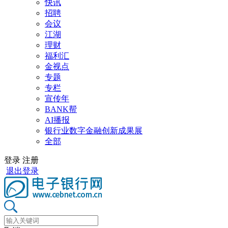
快讯
招聘
会议
江湖
理财
福利汇
金视点
专题
专栏
宣传年
BANK帮
AI播报
银行业数字金融创新成果展
全部
登录
注册
退出登录