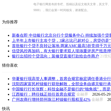
电子银行网发布的专栏、投稿以及征文相关文章，其文字、图片、视
9888），我们会第一时间核实，谢谢配合。
为你推荐
新春在即 中信银行北京分行个贷服务中心 持续加强个贷客户
上半年上市银行主攻个贷，3家占比已超对公，房贷仍是"定
首批银行个贷不良转让落地 两家AMC最高5折竞得千万
信贷风控再加码，有大银行要求双人现场重评房产抵质押品
银行出招控个贷流向：装修贷直接打款给合作商户
21
猜你喜欢
华夏银行现高管人事调整，首席合规官杨宏调任香港分行
沈阳四家富民村镇银行获批解散，全部业务由盛京银行承
中国银行行长张辉：科技金融不是银行的“独角戏”，而是多
江西银行：聘任钱正担任首席合规官
金融界
2026-05-29
广州农商行增持郑州珠江村镇银行股权至42%
金融界
20
快讯