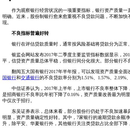
作为观察银行经营状况的一项重要指标，银行资产质量一直
明确。近来，股份制银行愈来愈重视不良贷款问题，不断加快
现。
不良指标普遍好转
银行在评估贷款质量时，通常按风险基础将贷款分为正常、
银监会网站发布2017年二季度主要监管指标数据显示，2017
平，信贷资产质量总体平稳，但银行间分化很大。部分银行不
翻阅五大国有银行2017年半年报，可以发现资产质量全面
国银行
和
交通银行
的不良贷款率分别为1.51%、1.57%、2.19%、1
中信证券认为，2017年上半年，上市银行不良率整体下降
是招商银行不良率比年初下降了0.16%，资产质量改善最为明显
中仅次于招行。
东吴证券表示，总体来看，部分股份行仍处于不良加速暴露期
明显，资产质量确定性好转。其中，7家银行的逾期贷款余额净
升，除平安、华夏银行外，其他银行关注类贷款占比全部下降