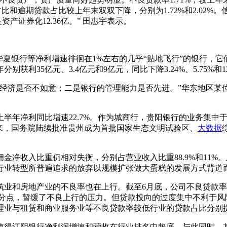
款占比和逾期贷款占比较上年末双双下降，分别为1.72%和2.02%。
良资产证券化12.36亿。” 田惠宇表示。
等净利增速徘徊在1%左右的几乎“贴地飞行”的银行，它们上半年
35亿元、3.4亿元和9亿元，同比下降3.24%、5.75%和12
济是否不如意；二是银行的管理能力是否先进。”华东地区某
年净利同比增速22.7%。作为城商行，贵阳银行的业务集中
以来，国务院陆续批准贵州成为首批国家生态文明试验区、
大数据
收入比重仍相对失衡，分别占营业收入比重88.9%和11%
行业转型所普遍追求的放弃以规模扩张做大蛋糕的发展方式背道
房地产业的不良率也在上行。截至6月底，公司不良贷款率1.46
3个百分点，暂缓了不良上行的压力。但贷款投向的过度集中不利于
与租赁和商业服务业等不良贷款率较低行业的贷款占比分别提升了0
江阴银行净利润增速和营收在行业排名中垫底。与此同时，其子公