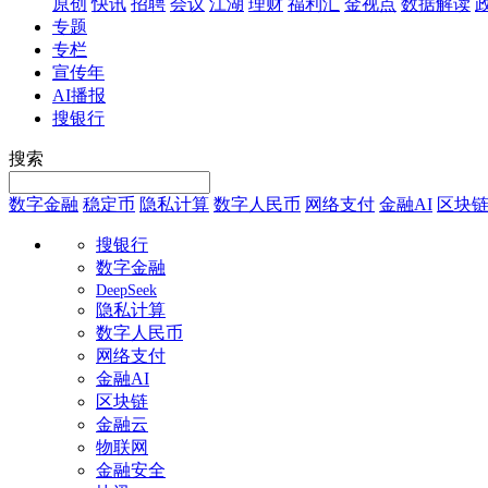
原创
快讯
招聘
会议
江湖
理财
福利汇
金视点
数据解读
专题
专栏
宣传年
AI播报
搜银行
搜索
数字金融
稳定币
隐私计算
数字人民币
网络支付
金融AI
区块
搜银行
数字金融
DeepSeek
隐私计算
数字人民币
网络支付
金融AI
区块链
金融云
物联网
金融安全