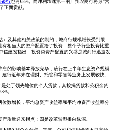
国银行
也有68%。而净利增速第一的广州农商行将原“营
出了正面贡献。
估）及其他相关政策的制约，城商行规模增长受到限
量有相当大的资产配置给了投资，整个子行业投资比重
上。中信建投指出，投资类资产配置的兴盛是城商行迅速发
连续降息的影响基本释放完毕，该行在上半年生息资产规模
，建行近年来在理财、托管和零售等业务上发展较快。
二是处于领先地位的个人贷款，其按揭贷款和公积金贷
8%。
位数增长，平均总资产收益率和平均净资产收益率分
产质量迎来拐点；四是改革转型推向纵深。
下降0.16个百分点。零售、公司和信用卡的不良率分