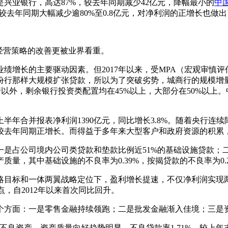
兴业银行，高达87%，较去年同期减少42亿元，降幅最小的
中
较去年同期大幅减少逾80%至0.8亿元，对净利润的正增长也做
经营策略的改善更被业界看重。
增长的主要驱动因素。但2017年以来，受MPA（宏观审慎评
份行那样大规模扩张贷款，所以为了突破劣势，城商行的规模增
行以外，剩余银行投资类配置均在45%以上，大部分在50%以
半年合并报表净利润1390亿元，同比增长3.8%。随着央行
较去年同期正增长。而得益于多年来大型客户和政府资源的积累
占公司境内公司类贷款和垫款比例近51%的基础设施贷款；
量，其中基础设施的不良率为0.39%，按揭贷款的不良率为0.2
目标和一体两翼战略定位下，盈利增长提速，不仅净利润实现两
百分点，自2012年以来首次同比回升。
方面：一是零售金融持续领跑；二是批发金融渐入佳境；三是资
资产，资产质量向好趋势明显。不良贷款率1.71%，较上年末