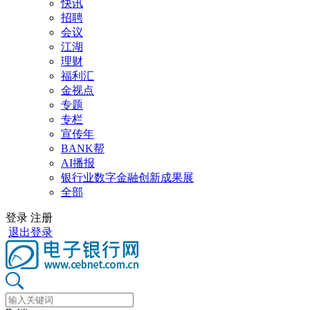
快讯
招聘
会议
江湖
理财
福利汇
金视点
专题
专栏
宣传年
BANK帮
AI播报
银行业数字金融创新成果展
全部
登录
注册
退出登录