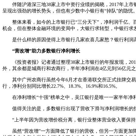
伴随沪港深三地38家上市中资行业绩的揭晓，2017年上
呈现出强劲的增长势头，但也有少数中小银行有“掉队”的隐忧
整体来看，如今的上市银行已“三分天下”，净利润千亿、百亿
机会，但在整体金融环境的变局中，大银行求转型，中银行求
是什么样的原因使得上市银行几家欢喜几家愁？银行利润高
“营改增”助力多数银行净利增长
《投资者报》记者通过整理38家上市银行的年报发现，201
外，其余都是城商行和农商行，半年净利润在4亿元到56亿元
其中广州农商行虽然今年6月才在香港联交所正式挂牌交易，却
行，净利分别同比增长22.7%、18.3%、16.9%和16.5%。
在净利增长“十强”榜单之中，吴江银行是唯一一家半年净利10
值得关注的是，多数银行出现了营收下滑与净利润增长的指标
“上半年因为营改增价税分离，银行业整体营业收入要保持
虽然“营改增”一方面降低了银行的营收，但另一方面更加降