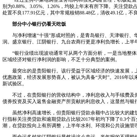
别为0.88%、3.05%、1.26%，均较上年末有所下降。关注贷
处置不良177.91亿元，其中常规核销88.48亿，清收49.1亿，不
部分中小银行仍看天吃饭
与净利增速“十强”形成对照的，是青岛银行、天津银行、华夏银行
润。盛京银行、江阴银行、九台农商行更是净利负增长，上半年分别获利
“银行业绩出现波动通常可从两个方面分析，一是当地整体经
区域经济对银行净利润的影响，不乏十分典型的案例。
最突出的是贵阳银行。该行受益于区域经济的快速发展，上半
优惠政策，经济发展形势喜人，被认为具备“天时”。2016年
新试验区。
不过，在贵阳银行的营收结构中，净利息收入与手续费及佣金净
债券投资及买入返售金融资产所贡献的利息收入，这显然与银
虽然净利高速增长，但贵阳银行贷款余额中占比较大的建筑业和
行指标关注类贷款和逾期贷款占比较2017年初均下降了0.
潮，在贷款投向上有所调整，上半年水利、环境和公共设施管理业
而命运多舛的江阴银行显然没这么幸运。半年报的不理想使得