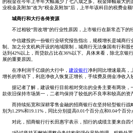
的税金在今年上半年大幅减少了七八成之多。税金降幅最大的是
业税金及附加”改为“税金及附加”后，上半年该科目的税费金额
城商行和大行各倚资源
不过相较“营改增”的行业性原因，上市银行在新常态下的
中信建投的一份银行业研究报告指出，规模增长是城商行业绩
制。加之分支机构开设的地域限制，城商行无法像国有行和股
达到42%以上，而贷款占比在36%以下。具体来看，除北京银
展的重要原因。
在净利润千亿级的大行中，
建设银行
净利同比增速最高，上
增长的带动下，利息净收入恢复正增长，手续费及佣金净收入
据记者了解，建设银行目前相对突出的业务主要有两块，一是
款依旧保持市场第一，二者均保持了较低的不良率和较高的资产质
而持续拓宽和深耕零售金融的招商银行在坚持轻型银行战略
别为1.29%和19.11%，同比分别提高0.01个百分点和0.04个
对此，招商银行行长田惠宇表示，招行的成绩主要来自四个
“经过坚持不懈地调整业务结构和强化风险管理，积极处置不良