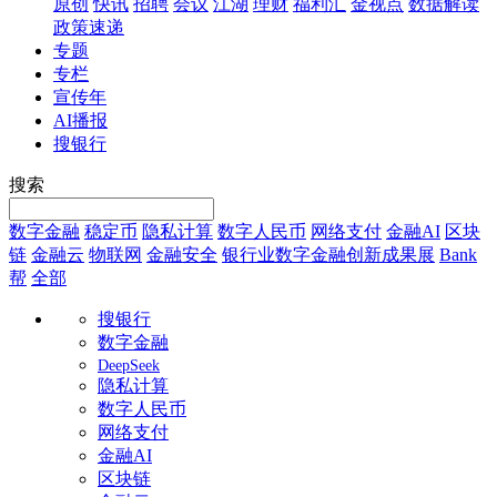
原创
快讯
招聘
会议
江湖
理财
福利汇
金视点
数据解读
政策速递
专题
专栏
宣传年
AI播报
搜银行
搜索
数字金融
稳定币
隐私计算
数字人民币
网络支付
金融AI
区块
链
金融云
物联网
金融安全
银行业数字金融创新成果展
Bank
帮
全部
搜银行
数字金融
DeepSeek
隐私计算
数字人民币
网络支付
金融AI
区块链