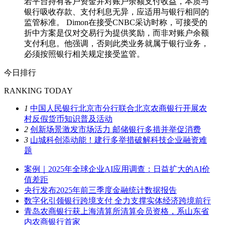
若平台持有客户资金并对账户余额支付收益，本质与
银行吸收存款、支付利息无异，应适用与银行相同的
监管标准。 Dimon在接受CNBC采访时称，可接受的
折中方案是仅对交易行为提供奖励，而非对账户余额
支付利息。他强调，否则此类业务就属于银行业务，
必须按照银行相关规定接受监管。
今日排行
RANKING TODAY
1
中国人民银行北京市分行联合北京农商银行开展农
村反假货币知识普及活动
2
创新场景激发市场活力 邮储银行多措并举促消费
3
山城科创添动能！建行多举措破解科技企业融资难
题
案例｜2025年全球企业AI应用调查：日益扩大的AI价
值差距
央行发布2025年前三季度金融统计数据报告
数字化引领银行跨境支付 全力支撑实体经济跨境前行
青岛农商银行获上海清算所清算会员资格，系山东省
内农商银行首家