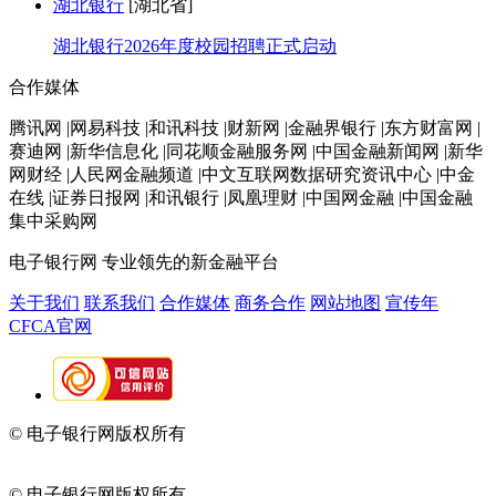
湖北银行
[湖北省]
湖北银行2026年度校园招聘正式启动
合作媒体
腾讯网 |网易科技 |和讯科技 |财新网 |金融界银行 |东方财富网 |
赛迪网 |新华信息化 |同花顺金融服务网 |中国金融新闻网 |新华
网财经 |人民网金融频道 |中文互联网数据研究资讯中心 |中金
在线 |证券日报网 |和讯银行 |凤凰理财 |中国网金融 |中国金融
集中采购网
电子银行网
专业领先的新金融平台
关于我们
联系我们
合作媒体
商务合作
网站地图
宣传年
CFCA官网
© 电子银行网版权所有
京ICP备05045998号-2
京公网安备
11010202009082
© 电子银行网版权所有
京ICP备05045998号-2
京公网安备