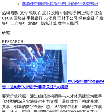
李源任中国进出口银行四川省分行党委书记
热词
理财
支付
银联
白皮书
投顾
中国银行
网上银行
征信
CFCA
区块链
手机银行
5G消息
理财子公司
绿色金融
广发
银行
上市银行
农商行
隐私计算
数字人民币
研究
RESEARCH
中小银行数字金融报
告：近8成中小银行“非常关注”大模型
要素价值挖掘，通过组织架构调整与人才体系建设为数字
化转型的深入实施提供有力支撑，最终致力于构建开放、
共享、创新的数字金融生态。从结构特征看，城商行在战
略、技术、应用、数据四个维度得分较2024年有显著提