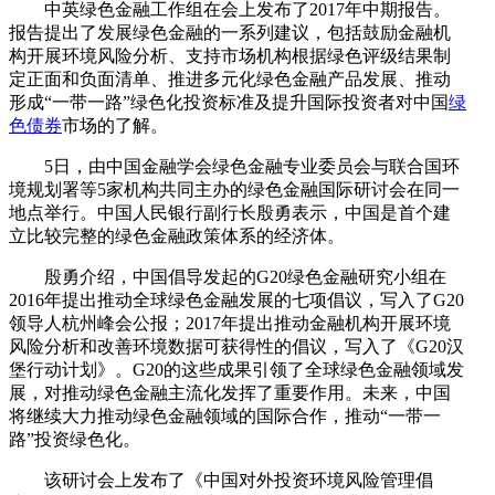
中英绿色金融工作组在会上发布了2017年中期报告。
报告提出了发展绿色金融的一系列建议，包括鼓励金融机
构开展环境风险分析、支持市场机构根据绿色评级结果制
定正面和负面清单、推进多元化绿色金融产品发展、推动
形成“一带一路”绿色化投资标准及提升国际投资者对中国
绿
色债券
市场的了解。
5日，由中国金融学会绿色金融专业委员会与联合国环
境规划署等5家机构共同主办的绿色金融国际研讨会在同一
地点举行。中国人民银行副行长殷勇表示，中国是首个建
立比较完整的绿色金融政策体系的经济体。
殷勇介绍，中国倡导发起的G20绿色金融研究小组在
2016年提出推动全球绿色金融发展的七项倡议，写入了G20
领导人杭州峰会公报；2017年提出推动金融机构开展环境
风险分析和改善环境数据可获得性的倡议，写入了《G20汉
堡行动计划》。G20的这些成果引领了全球绿色金融领域发
展，对推动绿色金融主流化发挥了重要作用。未来，中国
将继续大力推动绿色金融领域的国际合作，推动“一带一
路”投资绿色化。
该研讨会上发布了《中国对外投资环境风险管理倡