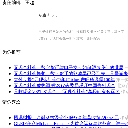
责任编辑：王超
免责声明：
电子银行网发布的专栏、投稿以及征文相关文章，其文字、图片、视
9888），我们会第一时间核实，谢谢配合。
为你推荐
无现金社会，数字货币与电子支付如何塑造我们的世界
无现金社会畅想：数字货币的影响早已经到来，只是尚未
支付宝提"无现金社会"5年时间表 曹旺德说需100年
第一
无现金社会成热词 数名代表委员呼吁中国告别现金
北京
只收现金VS拒收现金：“无现金社会”离我们有多远？
移
猜你喜欢
腾讯财报：金融科技及企业服务全年营收超2200亿元
移
GLEIF任命Michaela Fleischer为首席运营与财务官，进一步