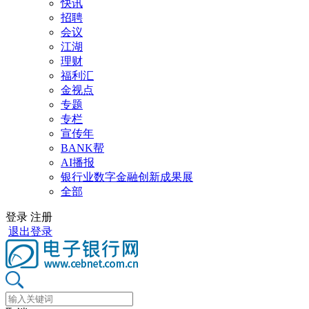
快讯
招聘
会议
江湖
理财
福利汇
金视点
专题
专栏
宣传年
BANK帮
AI播报
银行业数字金融创新成果展
全部
登录
注册
退出登录