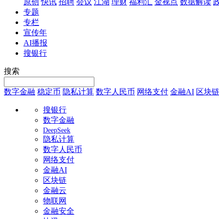
原创
快讯
招聘
会议
江湖
理财
福利汇
金视点
数据解读
专题
专栏
宣传年
AI播报
搜银行
搜索
数字金融
稳定币
隐私计算
数字人民币
网络支付
金融AI
区块
搜银行
数字金融
DeepSeek
隐私计算
数字人民币
网络支付
金融AI
区块链
金融云
物联网
金融安全