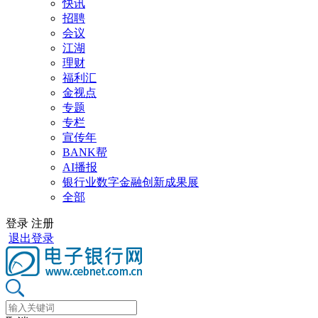
快讯
招聘
会议
江湖
理财
福利汇
金视点
专题
专栏
宣传年
BANK帮
AI播报
银行业数字金融创新成果展
全部
登录
注册
退出登录