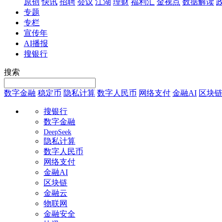
原创
快讯
招聘
会议
江湖
理财
福利汇
金视点
数据解读
专题
专栏
宣传年
AI播报
搜银行
搜索
数字金融
稳定币
隐私计算
数字人民币
网络支付
金融AI
区块
搜银行
数字金融
DeepSeek
隐私计算
数字人民币
网络支付
金融AI
区块链
金融云
物联网
金融安全