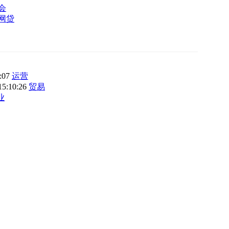
会
P网贷
3:07
运营
15:10:26
贸易
业