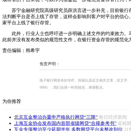
苏宁金融研究院高级研究员薛洪言进一步补充，目前银行存
法判断平台是否上线了存管，这样会影响到客户对平台的信心
家平台上线了银行存管。
此外，行业人士也呼吁进一步明确上述文件的约束效力。马
此前并没有发布类似的规范性文件，在银行资金存管的规范化
责任编辑：韩希宇
免责声明：
电子银行网发布的专栏、投稿以及征文相关文章，其文字、图片、视
9888），我们会第一时间核实，谢谢配合。
为你推荐
北京互金整治办重申严格执行网贷“三降”
每日经济新
上海互金协会发布国内首部省级网贷“合规参考书”
蓝鲸
互金专项整治至少延期半年 多数网贷平台未整改到位
2