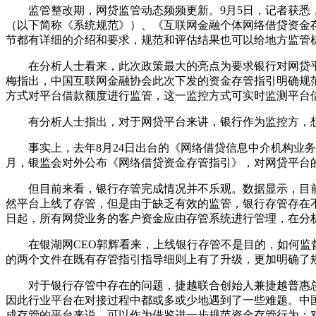
监管整改期，网贷监管动态频频更新。9月5日，记者获悉
（以下简称《系统规范》）、《互联网金融个体网络借贷资金
节都有详细的介绍和要求，规范和评估结果也可以给地方监管
在分析人士看来，此次政策最大的亮点为要求银行对网贷平
梅指出，中国互联网金融协会此次下发的资金存管指引明确规
方式对平台借款额度进行监管，这一监控方式可实时监测平台
有分析人士指出，对于网贷平台来讲，银行作为监控方，想要
事实上，去年8月24日出台的《网络借贷信息中介机构业务
月，银监会对外公布《网络借贷资金存管指引》，对网贷平台
但目前来看，银行存管完成情况并不乐观。数据显示，目前有
然平台上线了存管，但是由于缺乏有效的监管，银行存管存在不
日起，所有网贷业务的客户资金应由存管系统进行管理，在分
在银湖网CEO郭辉看来，上线银行存管不是目的，如何监督
的两个文件在既有存管指引指导细则上有了升级，更加明确了
对于银行存管中存在的问题，捷越联合创始人兼捷越普惠总
因此行业平台在对接过程中都或多或少地遇到了一些难题。中
成存管的平台来说，可以作为借鉴进一步规范资金存管行为；