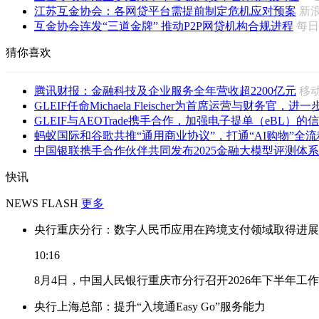
江苏互金协会：各网贷平台需提前制定危机应对预案
新
互金协会连发“三道金牌” 推动P2P网贷机构合规进程
每
猜你喜欢
腾讯财报：金融科技及企业服务全年营收超2200亿元
移
GLEIF任命Michaela Fleischer为首席运营与财务官，进一步
GLEIF与AEOTrade携手合作，加强电子提单（eBL）的信
蚂蚁国际和谷歌共推“通用商业协议”，打通“AI购物”全流
中国银联携手合作伙伴共同发布2025金融大模型评测体系
快讯
NEWS FLASH
更多
央行重庆分行：数字人民币应用在跨境支付领域取得进展
10:16
8月4日，中国人民银行重庆市分行召开2026年下半年
央行上海总部：提升“入境通Easy Go”服务能力