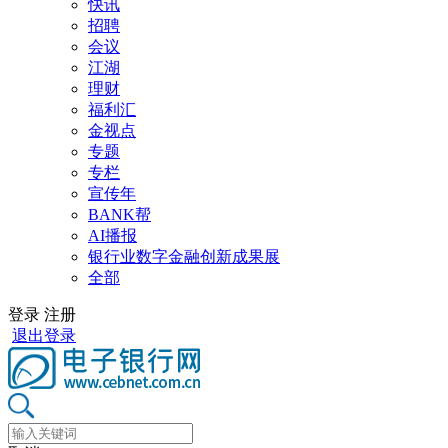
快讯
招聘
会议
江湖
理财
福利汇
金视点
专题
专栏
宣传年
BANK帮
AI播报
银行业数字金融创新成果展
全部
登录
注册
退出登录