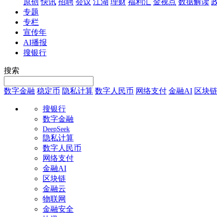
原创
快讯
招聘
会议
江湖
理财
福利汇
金视点
数据解读
专题
专栏
宣传年
AI播报
搜银行
搜索
数字金融
稳定币
隐私计算
数字人民币
网络支付
金融AI
区块
搜银行
数字金融
DeepSeek
隐私计算
数字人民币
网络支付
金融AI
区块链
金融云
物联网
金融安全