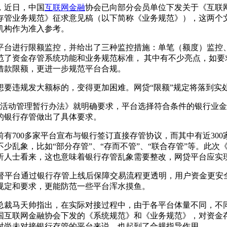
，近日，中国
互联网金融
协会已向部分会员单位下发关于《互联
存管业务规范》征求意见稿（以下简称《业务规范》），这两个
机构作为准入参考。
台进行限额监控，并给出了三种监控措施：单笔（额度）监控、
范了资金存管系统功能和业务规范标准， 其中有不少亮点，如要
借款限额，更进一步规范平台合规。
违规发大额标的，变得更加困难。网贷“限额”规定将落到实
活动管理暂行办法》就明确要求，平台选择符合条件的银行业金
的银行存管做出了具体要求。
700多家平台宣布与银行签订直接存管协议，而其中有近300
少乱象，比如“部分存管”、“存而不管”、“联合存管”等。此
析人士看来，这也意味着银行存管乱象需要整改，网贷平台应实
平台通过银行存管上线后保障交易流程更透明，用户资金更安
规定和要求，更能防范一些平台浑水摸鱼。
裁马天帅指出，在实际对接过程中，由于各平台体量不同，不同
国互联网金融协会下发的《系统规范》和《业务规范》，对资金
对尚未对接银行存管的平台来说，也起到了合规指导作用。