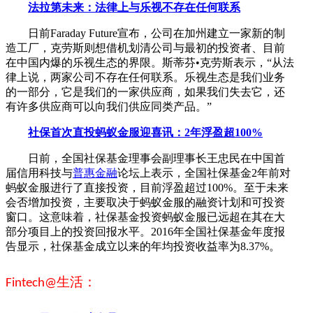
法拉第未来：法律上与乐视不存在任何联系
日前Faraday Future宣布，公司在加州建立一家新的制
造工厂，克劳斯则想借机划清公司与最初的投资者、目前
在中国内爆的乐视生态的界限。斯蒂芬•克劳斯表示，“从法
律上说，两家公司不存在任何联系。乐视生态是我们业务
的一部分，它是我们的一家供应商，如果我们失去它，还
有许多供应商可以向我们供应同类产品。”
社保首次直投蚂蚁金服迎喜讯：2年浮盈超100%
日前，全国社保基金理事会副理事长王忠民在中国首
届信用科技与
普惠金融
论坛上表示，全国社保基金2年前对
蚂蚁金服进行了直接投资，目前浮盈超过100%。至于未来
会否增加投资，主要取决于蚂蚁金服的融资计划和可投资
窗口。这意味着，社保基金投资蚂蚁金服已远超在其在大
部分项目上的投资回报水平。2016年全国社保基金年度报
告显示，社保基金成立以来的年均投资收益率为8.37%。
生活：
Fintech@