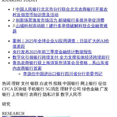
RANKING TODAY
1
中国人民银行北京市分行联合北京农商银行开展农
村反假货币知识普及活动
2
创新场景激发市场活力 邮储银行多措并举促消费
3
山城科创添动能！建行多举措破解科技企业融资难
题
案例｜2025年全球企业AI应用调查：日益扩大的AI价
值差距
央行发布2025年前三季度金融统计数据报告
数字化引领银行跨境支付 全力支撑实体经济跨境前行
青岛农商银行获上海清算所清算会员资格，系山东省
内农商银行首家
李源任中国进出口银行四川省分行党委书记
热词
理财
支付
银联
白皮书
投顾
中国银行
网上银行
征信
CFCA
区块链
手机银行
5G消息
理财子公司
绿色金融
广发
银行
上市银行
农商行
隐私计算
数字人民币
研究
RESEARCH