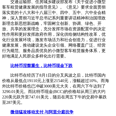
交通运输部、住房城乡建设部发布《关于促进小微型
客车租赁健康发展的指导意见》。《意见》要求全面贯彻
落实党的十八大和十八届三中、四中、五中、六中全会精
神，深入贯彻习近平总书记系列重要讲话精神和治国理政
新理念新思想新战略，牢固树立创新、协调、绿色、开
放、共享的发展理念，充分发挥市场在资源配置中的决定
性作用和更好发挥政府作用，深化供给侧结构性改革，优
化行业发展环境，激发市场活力和社会创造力，促进行业
健康发展，推动建设龙头企业引领、网络覆盖广泛、经营
行为规范、服务品质优良的小微型客车租赁服务体系，更
好地满足人民群众多样化出行需要。
比特币涅槃重生，比特币现金下跌
比特币在经历了8月1日的分叉风波之后，比特币国内
价格从最低点19110元上涨至21540元，涨幅超过10%。而海
外比特币价格也已冲破3000美元大关，在周六下午达到了
3290.01美元。而比特币现金(BCC)的价格却从周三的大约
220美元跃升至747.01美元，随后在周五下午的交易中暴跌
至287美元。
微信猛攻移动支付 与阿里分庭抗争