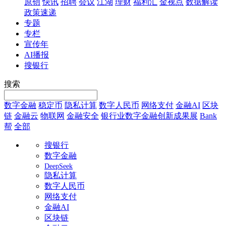
原创
快讯
招聘
会议
江湖
理财
福利汇
金视点
数据解读
政策速递
专题
专栏
宣传年
AI播报
搜银行
搜索
数字金融
稳定币
隐私计算
数字人民币
网络支付
金融AI
区块
链
金融云
物联网
金融安全
银行业数字金融创新成果展
Bank
帮
全部
搜银行
数字金融
DeepSeek
隐私计算
数字人民币
网络支付
金融AI
区块链