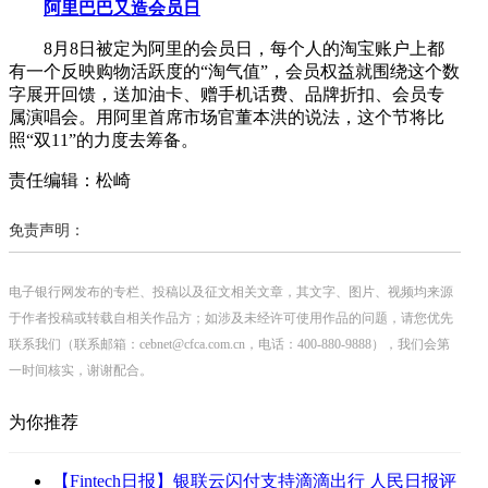
阿里巴巴又造会员日
8月8日被定为阿里的会员日，每个人的淘宝账户上都
有一个反映购物活跃度的“淘气值”，会员权益就围绕这个数
字展开回馈，送加油卡、赠手机话费、品牌折扣、会员专
属演唱会。用阿里首席市场官董本洪的说法，这个节将比
照“双11”的力度去筹备。
责任编辑：松崎
免责声明：
电子银行网发布的专栏、投稿以及征文相关文章，其文字、图片、视频均来源
于作者投稿或转载自相关作品方；如涉及未经许可使用作品的问题，请您优先
联系我们（联系邮箱：cebnet@cfca.com.cn，电话：400-880-9888），我们会第
一时间核实，谢谢配合。
为你推荐
【Fintech日报】银联云闪付支持滴滴出行 人民日报评