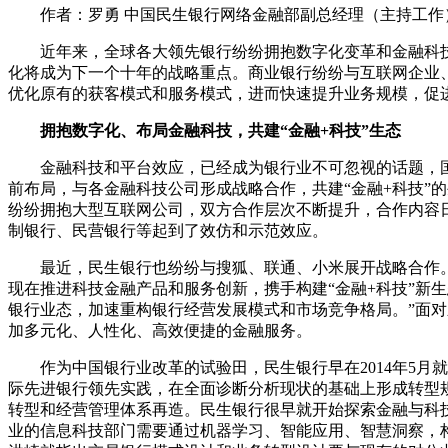
作者：罗勇 中国民生银行网络金融部副总经理（主持工作
近年来，全球各大领先银行纷纷拥抱数字化变革和金融科技。
化将成为下一个十年的战略重点。商业银行纷纷与互联网企业
优化原有的获客模式和服务模式，进而快速提升业务规模，促
拥抱数字化、布局金融科技，共建“金融+科技”生态
金融科技和平台效应，已经成为银行业不可忽视的话题，国
前布局，与各金融科技公司形成战略合作，共建“金融+科技”
纷纷拥抱大型互联网公司，双方合作层次不断提升，合作内容
制银行、民营银行等起到了效仿和示范效应。
最近，民生银行也纷纷与搜狐、联通、小米展开战略合作。
现在推进科技金融产品和服务创新，携手构建“金融+科技”新
银行业态，加速重构银行经营发展模式和市场竞争格局。”面
加多元化、人性化、高效便捷的金融服务。
作为中国银行业改革的试验田，民生银行早在2014年5月就
际先进银行领先实践，在全面诊断分析现状的基础上形成转型规
转型和经营管理体系再造。民生银行很早就开始探索金融与科技
业的信息科技部门需要通过机器学习、智能应用、智慧洞察，