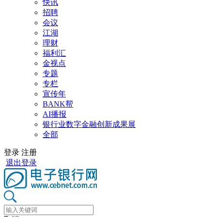
快讯
招聘
会议
江湖
理财
福利汇
金视点
专题
专栏
宣传年
BANK帮
AI播报
银行业数字金融创新成果展
全部
登录
注册
退出登录