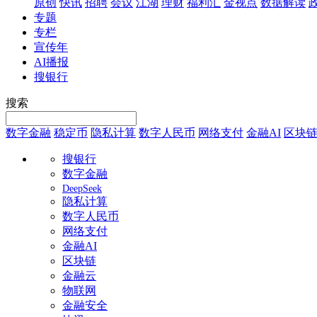
原创
快讯
招聘
会议
江湖
理财
福利汇
金视点
数据解读
专题
专栏
宣传年
AI播报
搜银行
搜索
数字金融
稳定币
隐私计算
数字人民币
网络支付
金融AI
区块
搜银行
数字金融
DeepSeek
隐私计算
数字人民币
网络支付
金融AI
区块链
金融云
物联网
金融安全