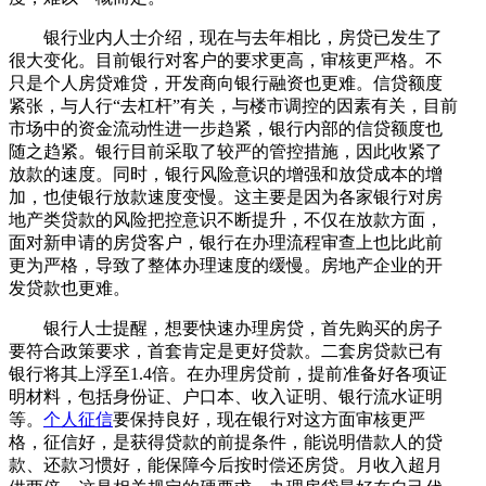
银行业内人士介绍，现在与去年相比，房贷已发生了
很大变化。目前银行对客户的要求更高，审核更严格。不
只是个人房贷难贷，开发商向银行融资也更难。信贷额度
紧张，与人行“去杠杆”有关，与楼市调控的因素有关，目前
市场中的资金流动性进一步趋紧，银行内部的信贷额度也
随之趋紧。银行目前采取了较严的管控措施，因此收紧了
放款的速度。同时，银行风险意识的增强和放贷成本的增
加，也使银行放款速度变慢。这主要是因为各家银行对房
地产类贷款的风险把控意识不断提升，不仅在放款方面，
面对新申请的房贷客户，银行在办理流程审查上也比此前
更为严格，导致了整体办理速度的缓慢。房地产企业的开
发贷款也更难。
银行人士提醒，想要快速办理房贷，首先购买的房子
要符合政策要求，首套肯定是更好贷款。二套房贷款已有
银行将其上浮至1.4倍。在办理房贷前，提前准备好各项证
明材料，包括身份证、户口本、收入证明、银行流水证明
等。
个人征信
要保持良好，现在银行对这方面审核更严
格，征信好，是获得贷款的前提条件，能说明借款人的贷
款、还款习惯好，能保障今后按时偿还房贷。月收入超月