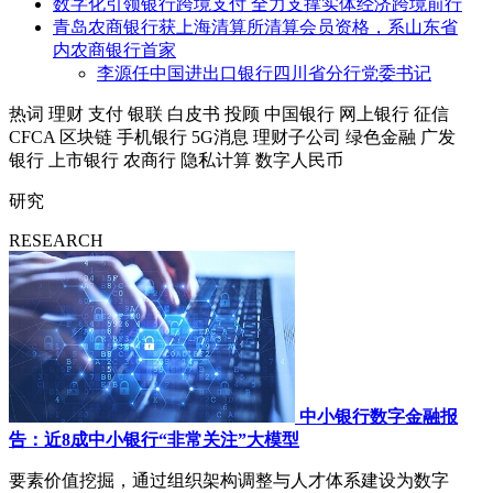
数字化引领银行跨境支付 全力支撑实体经济跨境前行
青岛农商银行获上海清算所清算会员资格，系山东省
内农商银行首家
李源任中国进出口银行四川省分行党委书记
热词
理财
支付
银联
白皮书
投顾
中国银行
网上银行
征信
CFCA
区块链
手机银行
5G消息
理财子公司
绿色金融
广发
银行
上市银行
农商行
隐私计算
数字人民币
研究
RESEARCH
中小银行数字金融报
告：近8成中小银行“非常关注”大模型
要素价值挖掘，通过组织架构调整与人才体系建设为数字