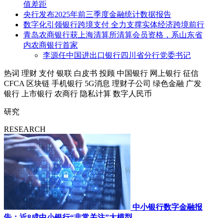
值差距
央行发布2025年前三季度金融统计数据报告
数字化引领银行跨境支付 全力支撑实体经济跨境前行
青岛农商银行获上海清算所清算会员资格，系山东省
内农商银行首家
李源任中国进出口银行四川省分行党委书记
热词
理财
支付
银联
白皮书
投顾
中国银行
网上银行
征信
CFCA
区块链
手机银行
5G消息
理财子公司
绿色金融
广发
银行
上市银行
农商行
隐私计算
数字人民币
研究
RESEARCH
中小银行数字金融报
告：近8成中小银行“非常关注”大模型