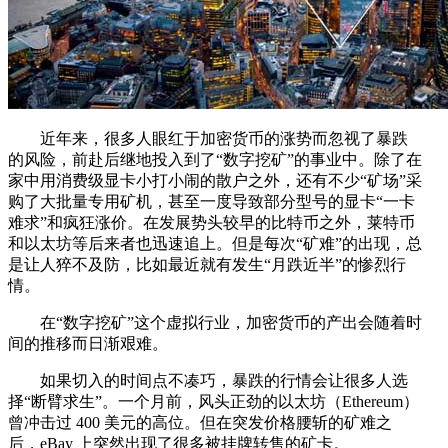
近年来，很多人眼红于加密货币的涨势而忽视了暴跌
的风险，前赴后继地投入到了“数字挖矿”的事业中。除了在
家中用消费级显卡小打小闹的散户之外，还有不少“矿场”采
购了大批量专用矿机，甚至一度导致部分型号的显卡“一卡
难求”和疯狂涨价。在发展势头较早的比特币之外，莱特币
和以太坊等后来者也迅速追上。但是每次“矿难”的出现，总
是让人猝不及防，比如最近就有发生“月跌近半”的惨烈行
情。
在“数字挖矿”这个虚拟行业，加密货币的产出会随着时
间的推移而日渐艰难。
如果切入的时间点不凑巧，暴跌的行情会让很多人选
择“断臂求生”。一个月前，风头正劲的以太坊（Ethereum）
曾冲击过 400 美元的高位。但在突发价格腰斩的矿难之
后，eBay 上突然出现了很多被挂牌转售的矿卡。