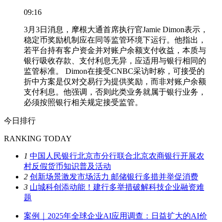
09:16
3月3日消息，摩根大通首席执行官Jamie Dimon表示，
稳定币奖励机制应在同等监管环境下运行。他指出，
若平台持有客户资金并对账户余额支付收益，本质与
银行吸收存款、支付利息无异，应适用与银行相同的
监管标准。 Dimon在接受CNBC采访时称，可接受的
折中方案是仅对交易行为提供奖励，而非对账户余额
支付利息。他强调，否则此类业务就属于银行业务，
必须按照银行相关规定接受监管。
今日排行
RANKING TODAY
1
中国人民银行北京市分行联合北京农商银行开展农
村反假货币知识普及活动
2
创新场景激发市场活力 邮储银行多措并举促消费
3
山城科创添动能！建行多举措破解科技企业融资难
题
案例｜2025年全球企业AI应用调查：日益扩大的AI价