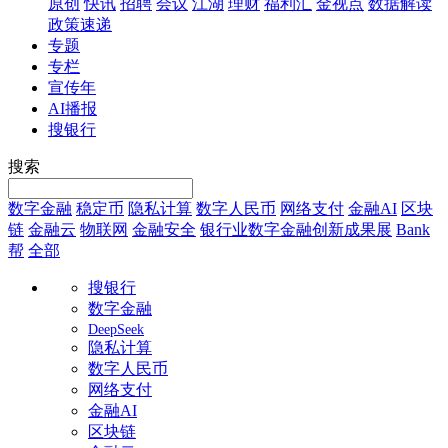
原创
快讯
招聘
会议
江湖
理财
福利汇
金视点
数据解读
政策速递
专题
专栏
宣传年
AI播报
搜银行
搜索
数字金融
稳定币
隐私计算
数字人民币
网络支付
金融AI
区块
链
金融云
物联网
金融安全
银行业数字金融创新成果展
Bank
帮
全部
搜银行
数字金融
DeepSeek
隐私计算
数字人民币
网络支付
金融AI
区块链