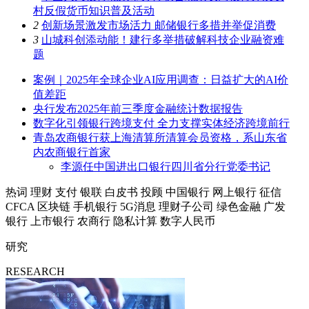
村反假货币知识普及活动
2
创新场景激发市场活力 邮储银行多措并举促消费
3
山城科创添动能！建行多举措破解科技企业融资难
题
案例｜2025年全球企业AI应用调查：日益扩大的AI价
值差距
央行发布2025年前三季度金融统计数据报告
数字化引领银行跨境支付 全力支撑实体经济跨境前行
青岛农商银行获上海清算所清算会员资格，系山东省
内农商银行首家
李源任中国进出口银行四川省分行党委书记
热词
理财
支付
银联
白皮书
投顾
中国银行
网上银行
征信
CFCA
区块链
手机银行
5G消息
理财子公司
绿色金融
广发
银行
上市银行
农商行
隐私计算
数字人民币
研究
RESEARCH