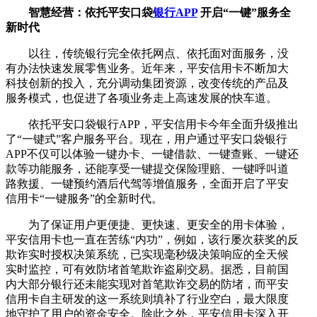
智慧经营：依托平安口袋
银行APP
开启“一键”服务全
新时代
以往，传统银行完全依托网点、依托面对面服务，没
有办法快速发展零售业务。近年来，平安信用卡不断加大
科技创新的投入，充分调动集团资源，改变传统的产品及
服务模式，也促进了各项业务走上高速发展的快车道。
依托平安口袋银行APP，平安信用卡今年全面升级推出
了“一键式”客户服务平台。现在，用户通过平安口袋银行
APP不仅可以体验一键办卡、一键借款、一键查账、一键还
款等功能服务，还能享受一键提交保险理赔、一键呼叫道
路救援、一键预约酒后代驾等增值服务，全面开启了平安
信用卡“一键服务”的全新时代。
为了保证用户更便捷、更快速、更安全的用卡体验，
平安信用卡也一直在苦练“内功”，例如，该行屡次获奖的反
欺诈实时授权决策系统，已实现毫秒级决策响应的全天候
实时监控，可有效防堵首笔欺诈盗刷交易。据悉，目前国
内大部分银行还未能实现对首笔欺诈交易的防堵，而平安
信用卡自主研发的这一系统则填补了行业空白，最大限度
地守护了用户的资金安全。除此之外，平安信用卡深入开