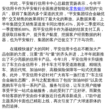
对此，平安银行信用卡中心总裁曾宽扬表示，今年平
安信用卡作为平安银行全面推进智能化
零售银行
转型的“尖
兵”，获得了集团内多个渠道的支持，“平安集团综合金融优
势” 交叉销售的效果得到了最大化的释放。从数据来看，上
半年集团交叉销售渠道发卡同比增长45%，其中二季度环比
一季度增长88%。而平安信用卡作为基础的结算支付工具，
是获取目标客户、提升客户黏度、挖掘客户经营数据的利
器，也为平安银行、集团的客户迁徙立下了汗马功劳。
在规模快速扩大的同时，平安信用卡也在不断加大产
品创新的力度，注重“质”与“量”的齐头并进，上半年就新推
出了不少亮眼的信用卡产品。今年3月，平安信用卡升级推
出了车主白金信用卡，持卡车主可享受道路救援、精细洗
车、酒后代驾、加油88折、高额保险保障等一站式优质服
务。此外，平安信用卡还针对广大有车一族打造了“车主综
合金融生态圈”，并与之配套推出了包括“加油88折”以及优
惠购车平台等一系列产品、服务与活动，让车主用户能够
享受平安一站式金融服务，由此受到了广泛好评。而聚焦
年轻客群的平安由你卡家族近日也再添新成员，17款中超
主题系列卡面也已精彩上线，再次引发了广大球迷群体的
热烈追捧。