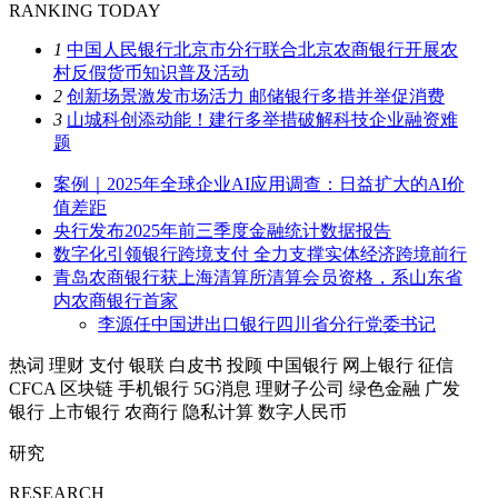
RANKING TODAY
1
中国人民银行北京市分行联合北京农商银行开展农
村反假货币知识普及活动
2
创新场景激发市场活力 邮储银行多措并举促消费
3
山城科创添动能！建行多举措破解科技企业融资难
题
案例｜2025年全球企业AI应用调查：日益扩大的AI价
值差距
央行发布2025年前三季度金融统计数据报告
数字化引领银行跨境支付 全力支撑实体经济跨境前行
青岛农商银行获上海清算所清算会员资格，系山东省
内农商银行首家
李源任中国进出口银行四川省分行党委书记
热词
理财
支付
银联
白皮书
投顾
中国银行
网上银行
征信
CFCA
区块链
手机银行
5G消息
理财子公司
绿色金融
广发
银行
上市银行
农商行
隐私计算
数字人民币
研究
RESEARCH