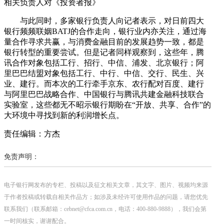
相关负责人对《投资者报》
与此同时，多家银行负责人向记者表示，对日前四大
银行频频联姻BATJ的合作走向，银行业内亦关注，通过海
量合作寻求共赢，与消费金融目前的发展趋势一致，都是
银行转型的重要尝试。但是记者同样观察到，这些年，腾
讯合作对象包括工行、招行、中信、浦发、北京银行；阿
里巴巴结盟对象包括工行、中行、中信、交行、民生、兴
业、建行。而本次的工行牵手京东、农行配对百度、建行
与阿里巴巴战略合作、中国银行与腾讯共建金融科技联合
实验室，这些都无不昭示银行期盼在“开放、共享、合作”的
大环境中寻找到新的利润增长点。
责任编辑：方杰
免责声明：
电子银行网发布的专栏、投稿以及征文相关文章，其文字、图片、视频均来源
于作者投稿或转载自相关作品方；如涉及未经许可使用作品的问题，请您优先
联系我们（联系邮箱：cebnet@cfca.com.cn，电话：400-880-9888），我们会第
一时间核实，谢谢配合。