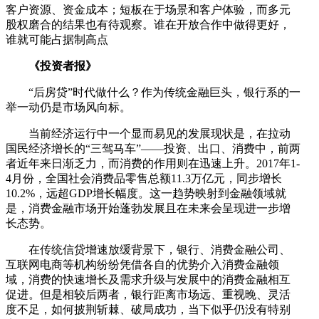
客户资源、资金成本；短板在于场景和客户体验，而多元
股权磨合的结果也有待观察。谁在开放合作中做得更好，
谁就可能占据制高点
《投资者报》
“后房贷”时代做什么？作为传统金融巨头，银行系的一
举一动仍是市场风向标。
当前经济运行中一个显而易见的发展现状是，在拉动
国民经济增长的“三驾马车”——投资、出口、消费中，前两
者近年来日渐乏力，而消费的作用则在迅速上升。2017年1-
4月份，全国社会消费品零售总额11.3万亿元，同步增长
10.2%，远超GDP增长幅度。这一趋势映射到金融领域就
是，消费金融市场开始蓬勃发展且在未来会呈现进一步增
长态势。
在传统信贷增速放缓背景下，银行、消费金融公司、
互联网电商等机构纷纷凭借各自的优势介入消费金融领
域，消费的快速增长及需求升级与发展中的消费金融相互
促进。但是相较后两者，银行距离市场远、重视晚、灵活
度不足，如何披荆斩棘、破局成功，当下似乎仍没有特别