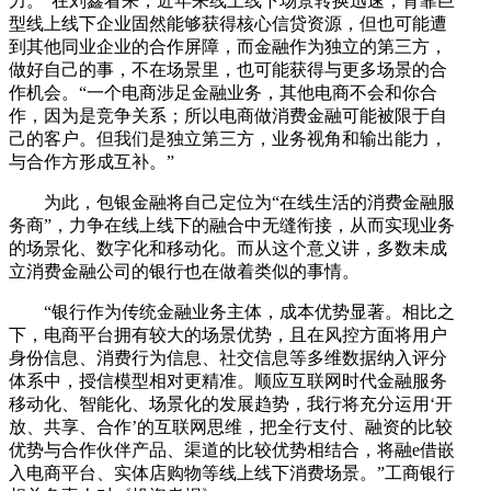
力。”在刘鑫看来，近年来线上线下场景转换迅速，背靠巨
型线上线下企业固然能够获得核心信贷资源，但也可能遭
到其他同业企业的合作屏障，而金融作为独立的第三方，
做好自己的事，不在场景里，也可能获得与更多场景的合
作机会。“一个电商涉足金融业务，其他电商不会和你合
作，因为是竞争关系；所以电商做消费金融可能被限于自
己的客户。但我们是独立第三方，业务视角和输出能力，
与合作方形成互补。”
为此，包银金融将自己定位为“在线生活的消费金融服
务商”，力争在线上线下的融合中无缝衔接，从而实现业务
的场景化、数字化和移动化。而从这个意义讲，多数未成
立消费金融公司的银行也在做着类似的事情。
“银行作为传统金融业务主体，成本优势显著。相比之
下，电商平台拥有较大的场景优势，且在风控方面将用户
身份信息、消费行为信息、社交信息等多维数据纳入评分
体系中，授信模型相对更精准。顺应互联网时代金融服务
移动化、智能化、场景化的发展趋势，我行将充分运用‘开
放、共享、合作’的互联网思维，把全行支付、融资的比较
优势与合作伙伴产品、渠道的比较优势相结合，将融e借嵌
入电商平台、实体店购物等线上线下消费场景。”工商银行