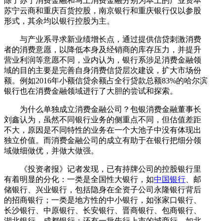
除了苏宁消费金融和马上消费金融分别为本土的产业资本
苏宁云商和重庆百货控股，南京银行和重庆银行仅以参股
形式，其余均以银行控股为主。
与产业系寻求新业绩增长点，通过提供信贷刺激消费
者的消费意愿，以降低本身及经销商的库存压力，并提升
营业利润等意愿不同，业内认为，银行系涉足消费金融领
域的目的主要是完善自身消费信贷层次建设，扩大市场份
额。例如2016年小额信贷余额占全行贷款总额83%的哈尔滨
银行也在消费金融领域进行了大胆的尝试和探索。
为什么单独成立消费金融公司？包银消费金融董事长
刘鑫认为，虽然不同银行业务的侧重点不同，但估值差距
不大，原因是不同特性的业务在一个大池子中没有体现出
独立价值。而消费金融公司的成立有助于在银行把细分领
域做细做优，并做大做强。
《投资者报》记者发现，已有持牌公司的控股银行里
有着明显的分化：一类是全国性大银行，如
中国银行
、邮
储银行、兴业银行，包括隐身在全资子公司永隆银行背后
的招商银行；一类是地方性的中小银行，如张家口银行、
长沙银行、中原银行、长安银行、晋商银行、包商银行、
湖北银行、成都银行；还有一批先行上市的城商行，如北