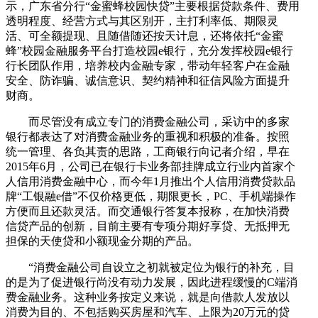
示，广东省分行“金蜜蜂校园快贷”主要根据贷款条件、费用
透明程度、经营方式与其区别开，主打利率低、期限灵
活、可全额提现、且随借随还按天计息，还将依托“金蜜
蜂”校园金融服务平台打造校园e银行，充分发挥校园e银行
行长团队作用，培养校内金融专家，带动年轻客户在金融
安全、防诈骗、诚信意识、契约精神和征信风险方面提升
财商。
而尽管没有成立专门的消费金融公司，采访中的多家
银行都表达了对消费金融业务的重视和积极的准备。按照
统一管理、各负其责的思路，工商银行向记者介绍，早在
2015年6月，公司已在银行卡业务部挂牌成立行业内首家个
人信用消费金融中心，而今年1月推出个人信用消费贷款品
牌“工银融e借”不仅价格更低，期限更长，PC、手机端操作
方便而且还款灵活。而交通银行答复本报称，在加快消费
信贷产品的创新，目前主要有专项分期好享贷、无抵押无
担保的天使贷和小额现金分期的产品。
“消费金融公司自设立之初就被定位为银行的补充，目
的是为了促进银行尚没有动力发展，因此进程缓慢的C端消
费金融业务。这种业务按定义来说，就是向借款人发放以
消费为目的、不包括购买房屋和汽车、上限为20万元的贷