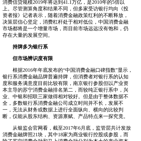
消费信贷规模2019年将达到41.1万亿，是2010年的5倍以
上。尽管测算角度和结果不同，但多家受访银行均向《投
资者报》记者表示，随着消费金融政策红利的不断释放，
决策层信心坚定，消费杠杆处于相对低位，中国消费金融
市场都将是一个增量市场，而目前市场远远没有饱和，仍
存在大量的发展空间。
持牌多为银行系
但市场辨识度有限
根据2016年年底发布的“中国消费金融口碑指数”显示，
银行系消费金融品牌普遍持牌，但消费者对银行系的认知
度和服务满意度目前比较有限，南京银行参股但以产业资
本主导的苏宁消费金融排名第二，而较纯正银行系中，兴
业、中银和招联三家做得相对较好。但是由于整体数据不
全，多数银行系消费金融公司成立时间并不长，发展不
一，无法从财务或数据上进行全面纵向、横向的比较判
断，仅能从股东结构、资源禀赋、产品特点来一探究竟。
从银监会官网看，截至2017年6月底，监管层共计发放
消费金融牌照21块，其中18家为商业银行控股或参股，而