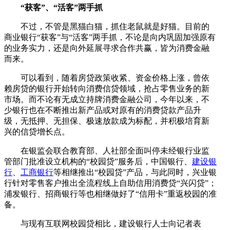
“获客”、“活客”两手抓
不过，不管是黑猫白猫，抓住老鼠就是好猫。目前的
商业银行“获客”与“活客”两手抓，不论是向内巩固加强原有
的业务实力，还是向外延展寻求合作共赢，皆为消费金融
而来。
可以看到，随着房贷政策收紧、资金价格上涨，曾依
赖房贷的银行开始转向消费信贷领域，抢占零售业务的新
市场。而不论有无成立持牌消费金融公司，今年以来，不
少银行也在不断推出新产品或对原有的消费贷款产品升
级，无抵押、无担保、极速放款成为标配，并积极培育新
兴的信贷增长点。
在银监会联合教育部、人社部全面叫停未经银行业监
管部门批准设立机构的“校园贷”服务后，中国银行、
建设银
行
、
工商银行
等相继推出“校园贷”产品，与此同时，兴业银
行针对零售客户推出全流程线上自助信用消费贷“兴闪贷”；
浦发银行、招商银行等也相继做好了“信用卡”重返校园的准
备。
与现有互联网校园贷相比，建设银行人士向记者表