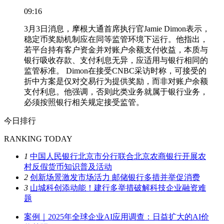
09:16
3月3日消息，摩根大通首席执行官Jamie Dimon表示，
稳定币奖励机制应在同等监管环境下运行。他指出，
若平台持有客户资金并对账户余额支付收益，本质与
银行吸收存款、支付利息无异，应适用与银行相同的
监管标准。 Dimon在接受CNBC采访时称，可接受的
折中方案是仅对交易行为提供奖励，而非对账户余额
支付利息。他强调，否则此类业务就属于银行业务，
必须按照银行相关规定接受监管。
今日排行
RANKING TODAY
1
中国人民银行北京市分行联合北京农商银行开展农
村反假货币知识普及活动
2
创新场景激发市场活力 邮储银行多措并举促消费
3
山城科创添动能！建行多举措破解科技企业融资难
题
案例｜2025年全球企业AI应用调查：日益扩大的AI价