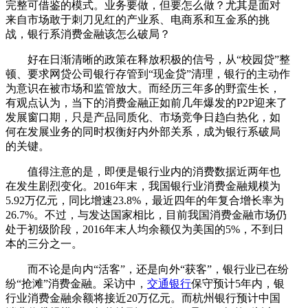
完整可借鉴的模式。业务要做，但要怎么做？尤其是面对
来自市场敢于刺刀见红的产业系、电商系和互金系的挑
战，银行系消费金融该怎么破局？
好在日渐清晰的政策在释放积极的信号，从“校园贷”整
顿、要求网贷公司银行存管到“现金贷”清理，银行的主动作
为意识在被市场和监管放大。而经历三年多的野蛮生长，
有观点认为，当下的消费金融正如前几年爆发的P2P迎来了
发展窗口期，只是产品同质化、市场竞争日趋白热化，如
何在发展业务的同时权衡好内外部关系，成为银行系破局
的关键。
值得注意的是，即便是银行业内的消费数据近两年也
在发生剧烈变化。2016年末，我国银行业消费金融规模为
5.92万亿元，同比增速23.8%，最近四年的年复合增长率为
26.7%。不过，与发达国家相比，目前我国消费金融市场仍
处于初级阶段，2016年末人均余额仅为美国的5%，不到日
本的三分之一。
而不论是向内“活客”，还是向外“获客”，银行业已在纷
纷“抢滩”消费金融。采访中，
交通银行
保守预计5年内，银
行业消费金融余额将接近20万亿元。而杭州银行预计中国