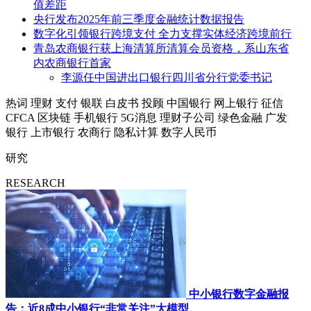
值差距
央行发布2025年前三季度金融统计数据报告
数字化引领银行跨境支付 全力支撑实体经济跨境前行
青岛农商银行获上海清算所清算会员资格，系山东省
内农商银行首家
李源任中国进出口银行四川省分行党委书记
热词
理财
支付
银联
白皮书
投顾
中国银行
网上银行
征信
CFCA
区块链
手机银行
5G消息
理财子公司
绿色金融
广发
银行
上市银行
农商行
隐私计算
数字人民币
研究
RESEARCH
中小银行数字金融报
告：近8成中小银行“非常关注”大模型