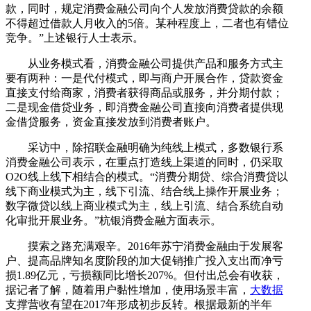
款，同时，规定消费金融公司向个人发放消费贷款的余额
不得超过借款人月收入的5倍。某种程度上，二者也有错位
竞争。”上述银行人士表示。
从业务模式看，消费金融公司提供产品和服务方式主
要有两种：一是代付模式，即与商户开展合作，贷款资金
直接支付给商家，消费者获得商品或服务，并分期付款；
二是现金借贷业务，即消费金融公司直接向消费者提供现
金借贷服务，资金直接发放到消费者账户。
采访中，除招联金融明确为纯线上模式，多数银行系
消费金融公司表示，在重点打造线上渠道的同时，仍采取
O2O线上线下相结合的模式。“消费分期贷、综合消费贷以
线下商业模式为主，线下引流、结合线上操作开展业务；
数字微贷以线上商业模式为主，线上引流、结合系统自动
化审批开展业务。”杭银消费金融方面表示。
摸索之路充满艰辛。2016年苏宁消费金融由于发展客
户、提高品牌知名度阶段的加大促销推广投入支出而净亏
损1.89亿元，亏损额同比增长207%。但付出总会有收获，
据记者了解，随着用户黏性增加，使用场景丰富，
大数据
支撑营收有望在2017年形成初步反转。根据最新的半年