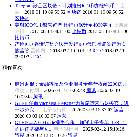
Telegram涉足区块链：计划推出ICO和加密代币
IT之
家
2018-01-10 09:56:52
区块链
2018-01-10 09:56:52
区块链
美对ICO代币监管趋严 比特币飙升至4000美元
上海证
券报
2017-08-14 08:11:00
比特币
2017-08-14 08:11:00
比特币
严控ICO 香港证监会认定发行ICO代币是证券行为实
施监管
雷锋网
2018-02-11 09:01:23
ICO
2018-02-11
09:01:23
ICO
猜你喜欢
腾讯财报：金融科技及企业服务全年营收超2200亿元
移动支付网
2026-03-19 10:03:48
腾讯
2026-03-19
10:03:48
腾讯
GLEIF任命Michaela Fleischer为首席运营与财务官，进
一步夯实L...
电子银行网
2026-03-03 16:33:07
运营
2026-03-03 16:33:07
运营
GLEIF与AEOTrade携手合作，加强电子提单（eBL）
的信任基础与互...
电子银行网
2026-02-12 15:10:26
贸易
2026-02-12 15:10:26
贸易