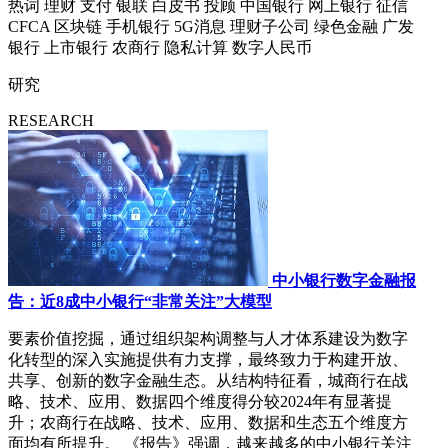
热词
理财
支付
银联
白皮书
投顾
中国银行
网上银行
征信
CFCA
区块链
手机银行
5G消息
理财子公司
绿色金融
广发
银行
上市银行
农商行
隐私计算
数字人民币
研究
RESEARCH
中小银行数字金融报
告：近8成中小银行“非常关注”大模型
要素价值挖掘，通过组织架构调整与人才体系建设为数字
化转型的深入实施提供有力支撑，最终致力于构建开放、
共享、创新的数字金融生态。从结构特征看，城商行在战
略、技术、应用、数据四个维度得分较2024年有显著提
升；农商行在战略、技术、应用、数据和生态五个维度方
面均有所提升。 《报告》强调，越来越多的中小银行关注