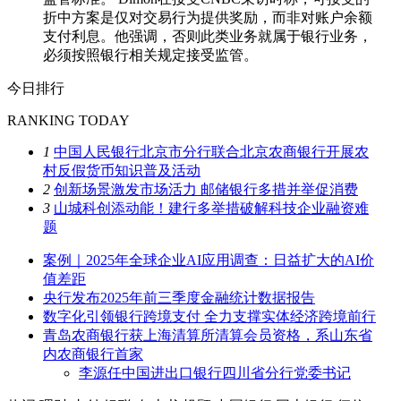
折中方案是仅对交易行为提供奖励，而非对账户余额
支付利息。他强调，否则此类业务就属于银行业务，
必须按照银行相关规定接受监管。
今日排行
RANKING TODAY
1
中国人民银行北京市分行联合北京农商银行开展农
村反假货币知识普及活动
2
创新场景激发市场活力 邮储银行多措并举促消费
3
山城科创添动能！建行多举措破解科技企业融资难
题
案例｜2025年全球企业AI应用调查：日益扩大的AI价
值差距
央行发布2025年前三季度金融统计数据报告
数字化引领银行跨境支付 全力支撑实体经济跨境前行
青岛农商银行获上海清算所清算会员资格，系山东省
内农商银行首家
李源任中国进出口银行四川省分行党委书记