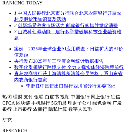
RANKING TODAY
1
中国人民银行北京市分行联合北京农商银行开展农
村反假货币知识普及活动
2
创新场景激发市场活力 邮储银行多措并举促消费
3
山城科创添动能！建行多举措破解科技企业融资难
题
案例｜2025年全球企业AI应用调查：日益扩大的AI价
值差距
央行发布2025年前三季度金融统计数据报告
数字化引领银行跨境支付 全力支撑实体经济跨境前行
青岛农商银行获上海清算所清算会员资格，系山东省
内农商银行首家
李源任中国进出口银行四川省分行党委书记
热词
理财
支付
银联
白皮书
投顾
中国银行
网上银行
征信
CFCA
区块链
手机银行
5G消息
理财子公司
绿色金融
广发
银行
上市银行
农商行
隐私计算
数字人民币
研究
RESEARCH