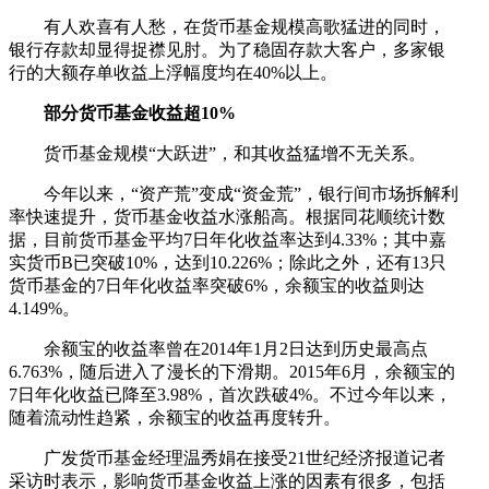
有人欢喜有人愁，在货币基金规模高歌猛进的同时，
银行存款却显得捉襟见肘。为了稳固存款大客户，多家银
行的大额存单收益上浮幅度均在40%以上。
部分货币基金收益超10%
货币基金规模“大跃进”，和其收益猛增不无关系。
今年以来，“资产荒”变成“资金荒”，银行间市场拆解利
率快速提升，货币基金收益水涨船高。根据同花顺统计数
据，目前货币基金平均7日年化收益率达到4.33%；其中嘉
实货币B已突破10%，达到10.226%；除此之外，还有13只
货币基金的7日年化收益率突破6%，余额宝的收益则达
4.149%。
余额宝的收益率曾在2014年1月2日达到历史最高点
6.763%，随后进入了漫长的下滑期。2015年6月，余额宝的
7日年化收益已降至3.98%，首次跌破4%。不过今年以来，
随着流动性趋紧，余额宝的收益再度转升。
广发货币基金经理温秀娟在接受21世纪经济报道记者
采访时表示，影响货币基金收益上涨的因素有很多，包括