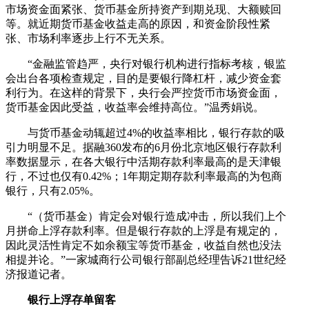
市场资金面紧张、货币基金所持资产到期兑现、大额赎回
等。就近期货币基金收益走高的原因，和资金阶段性紧
张、市场利率逐步上行不无关系。
“金融监管趋严，央行对银行机构进行指标考核，银监
会出台各项检查规定，目的是要银行降杠杆，减少资金套
利行为。在这样的背景下，央行会严控货币市场资金面，
货币基金因此受益，收益率会维持高位。”温秀娟说。
与货币基金动辄超过4%的收益率相比，银行存款的吸
引力明显不足。据融360发布的6月份北京地区银行存款利
率数据显示，在各大银行中活期存款利率最高的是天津银
行，不过也仅有0.42%；1年期定期存款利率最高的为包商
银行，只有2.05%。
“（货币基金）肯定会对银行造成冲击，所以我们上个
月拼命上浮存款利率。但是银行存款的上浮是有规定的，
因此灵活性肯定不如余额宝等货币基金，收益自然也没法
相提并论。”一家城商行公司银行部副总经理告诉21世纪经
济报道记者。
银行上浮存单留客