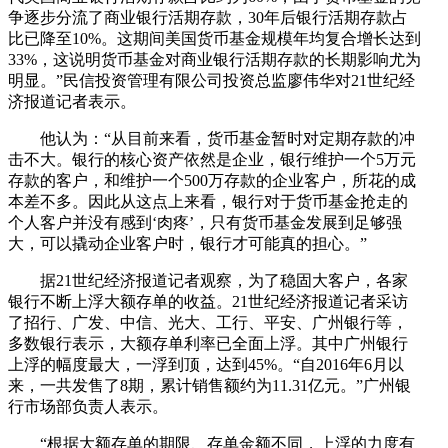
争逐步分流了商业银行活期存款，30年后银行活期存款占
比已降至10%。这期间美国货币基金规模年均复合增长达到
33%，这说明货币基金对商业银行活期存款的长期影响尤为
明显。”民信投资管理有限公司投资总监廖伟华对21世纪经
济报道记者表示。
他认为：“从目前来看，货币基金暂时对定期存款的冲
击不大。银行的核心资产依然是企业，银行维护一个5万元
存款的客户，和维护一个500万存款的企业客户，所花的成
本差不多。因此从这点上来看，银行对于货币基金抢走的
个人客户并没有感到‘肉疼’，只有货币基金发展到足够强
大，可以撬动企业客户时，银行才可能真的担心。”
据21世纪经济报道记者观察，为了稳固大客户，各家
银行不断上浮大额存单的收益。21世纪经济报道记者采访
了招行、广发、中信、光大、工行、平安、广州银行等，
多数银行表示，大额存单利率已全面上浮。其中广州银行
上浮的幅度最大，一浮到顶，达到45%。“自2016年6月以
来，一共发售了8期，累计销售额约为11.31亿元。”广州银
行市场部负责人表示。
“根据大额存单的期限、存单金额不同，上浮的力度有