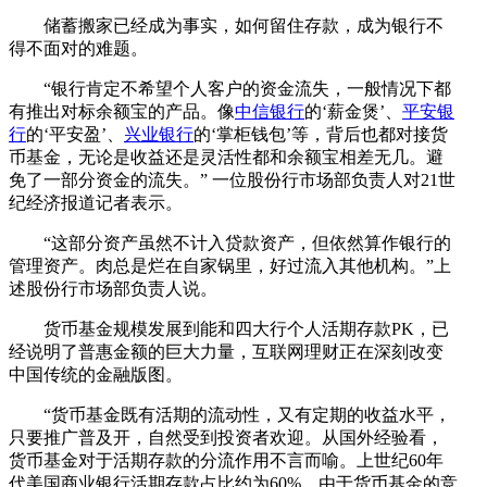
储蓄搬家已经成为事实，如何留住存款，成为银行不
得不面对的难题。
“银行肯定不希望个人客户的资金流失，一般情况下都
有推出对标余额宝的产品。像
中信银行
的‘薪金煲’、
平安银
行
的‘平安盈’、
兴业银行
的‘掌柜钱包’等，背后也都对接货
币基金，无论是收益还是灵活性都和余额宝相差无几。避
免了一部分资金的流失。” 一位股份行市场部负责人对21世
纪经济报道记者表示。
“这部分资产虽然不计入贷款资产，但依然算作银行的
管理资产。肉总是烂在自家锅里，好过流入其他机构。”上
述股份行市场部负责人说。
货币基金规模发展到能和四大行个人活期存款PK，已
经说明了普惠金额的巨大力量，互联网理财正在深刻改变
中国传统的金融版图。
“货币基金既有活期的流动性，又有定期的收益水平，
只要推广普及开，自然受到投资者欢迎。从国外经验看，
货币基金对于活期存款的分流作用不言而喻。上世纪60年
代美国商业银行活期存款占比约为60%，由于货币基金的竞