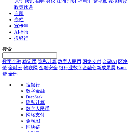
原创
快讯
招聘
会议
江湖
理财
福利汇
金视点
数据解读
政策速递
专题
专栏
宣传年
AI播报
搜银行
搜索
数字金融
稳定币
隐私计算
数字人民币
网络支付
金融AI
区块
链
金融云
物联网
金融安全
银行业数字金融创新成果展
Bank
帮
全部
搜银行
数字金融
DeepSeek
隐私计算
数字人民币
网络支付
金融AI
区块链