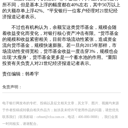
所不同，但是基本上浮的幅度都在40%左右，其中50万以上
的大额存单上浮42%。”平安银行一位客户经理对21世纪经
济报道记者表示。
不过也有机构认为，余额宝这类货币基金，规模会随
着收益变化而变化，对银行核心资产冲击有限。“货币基金
的规模和收益紧密相关，目前市场流动性紧张，造成资金
流向货币基金，规模快速膨胀。若一旦向2015年那样，市
场流动性变得宽松，货币基金收益一度击穿3%，规模也会
出现‘大瘦身’，货币基金更多是一个蓄水池的作用。”重阳
投资有关负责人对21世纪经济报道记者表示。
责任编辑：韩希宇
免责声明：
电子银行网发布的专栏、投稿以及征文相关文章，其文字、图片、视频均来源
于作者投稿或转载自相关作品方；如涉及未经许可使用作品的问题，请您优先
联系我们（联系邮箱：cebnet@cfca.com.cn，电话：400-880-9888），我们会第
一时间核实，谢谢配合。