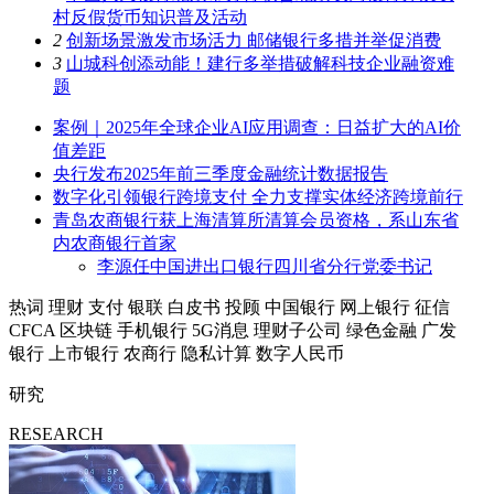
村反假货币知识普及活动
2
创新场景激发市场活力 邮储银行多措并举促消费
3
山城科创添动能！建行多举措破解科技企业融资难
题
案例｜2025年全球企业AI应用调查：日益扩大的AI价
值差距
央行发布2025年前三季度金融统计数据报告
数字化引领银行跨境支付 全力支撑实体经济跨境前行
青岛农商银行获上海清算所清算会员资格，系山东省
内农商银行首家
李源任中国进出口银行四川省分行党委书记
热词
理财
支付
银联
白皮书
投顾
中国银行
网上银行
征信
CFCA
区块链
手机银行
5G消息
理财子公司
绿色金融
广发
银行
上市银行
农商行
隐私计算
数字人民币
研究
RESEARCH