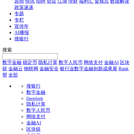
原创
快讯
招聘
会议
江湖
理财
福利汇
金视点
数据解读
政策速递
专题
专栏
宣传年
AI播报
搜银行
搜索
数字金融
稳定币
隐私计算
数字人民币
网络支付
金融AI
区块
链
金融云
物联网
金融安全
银行业数字金融创新成果展
Bank
帮
全部
搜银行
数字金融
DeepSeek
隐私计算
数字人民币
网络支付
金融AI
区块链