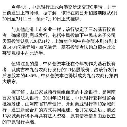
今年4月，中原银行正式向港交所递交IPO申请，并于
日前通过上市聆讯。据了解，该行在港公开招股期限从6月
30日至7月11日，预计7月19日正式挂牌。
与其他赴港上市企业一样，该行锁定了三名基石投资
者，确保顺利完成发行。包括中民投旗下中民未来子公司
天堃投资认购7.26亿H股，上海华信和中科创资本则分别出
资14.04亿港元和7.88亿港元，基石投资者认购总额在此次
募资规模中占比近半。
值得注意的是，中科创资本还在今年初作为基石投资
者，认购吉林九台农商行发行的1.1亿股股份，占该行发行
后总股本的4.36%，中科创资本也得以成为九台农商行第四
大股东。
据了解，由13家城商行重组而来的中原银行，是河南
首家省级法人银行。2014年12月底，中原银行获得银监会
批准筹建，由河南省鹤壁银行、开封商业银行等13家城商
行，通过新设合并的方式共同组建。合并完成之后，前述
13家城商行将不再具有法人资格，原有债权债务由新设立
的中原银行承继。