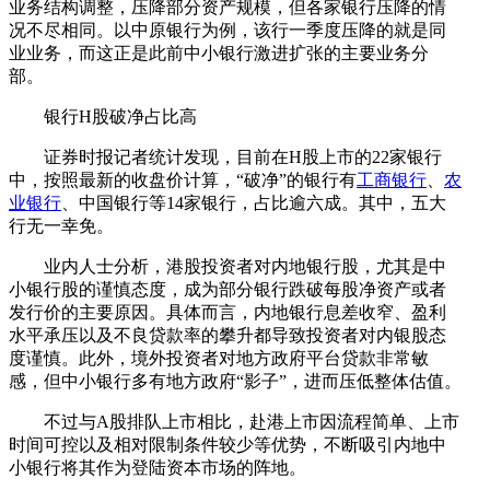
业务结构调整，压降部分资产规模，但各家银行压降的情
况不尽相同。以中原银行为例，该行一季度压降的就是同
业业务，而这正是此前中小银行激进扩张的主要业务分
部。
银行H股破净占比高
证券时报记者统计发现，目前在H股上市的22家银行
中，按照最新的收盘价计算，“破净”的银行有
工商银行
、
农
业银行
、中国银行等14家银行，占比逾六成。其中，五大
行无一幸免。
业内人士分析，港股投资者对内地银行股，尤其是中
小银行股的谨慎态度，成为部分银行跌破每股净资产或者
发行价的主要原因。具体而言，内地银行息差收窄、盈利
水平承压以及不良贷款率的攀升都导致投资者对内银股态
度谨慎。此外，境外投资者对地方政府平台贷款非常敏
感，但中小银行多有地方政府“影子”，进而压低整体估值。
不过与A股排队上市相比，赴港上市因流程简单、上市
时间可控以及相对限制条件较少等优势，不断吸引内地中
小银行将其作为登陆资本市场的阵地。