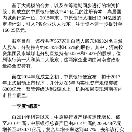
基于大规模的合并，以及在筹建期同步进行的增资扩
股，刚成立的中原银行便以154.2亿元的注册资本，高居国
内城商行第一位。2015年末，中原银行又推出12.04亿股的
定增计划，引入7名企业法人股东，注册资本进一步提升至
166.25亿元。
截至目前，该行共有557家非自然人股东和9324名自然
人股东，分别持有约95.45%和4.55%的股份。其中，河南投
资集团及永城煤电分别直接持有9.02%和7.42%的股权，位
列该行第一大和第二大股东，这两家企业均由河南省政府
最终全资持有。
而在2014年底成立之初，中原银行便宣布，拟于2017
年正式启动上市程序，并计划在5年内实现资产规模突破
6000亿元、监管评级达到2级以上，机构布局实现河南省内
市县全覆盖。
一季度“缩表”
自2014年组建以来，中原银行资产规模迅速增长。截
至2016年底，中原银行总资产已由2014年底的2069.48亿元
增长至4330.71亿元，复合年增长率达到44.7%；去年该行实