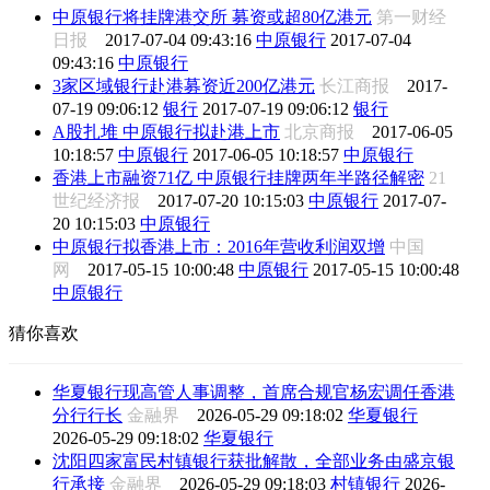
中原银行将挂牌港交所 募资或超80亿港元
第一财经
日报
2017-07-04 09:43:16
中原银行
2017-07-04
09:43:16
中原银行
3家区域银行赴港募资近200亿港元
长江商报
2017-
07-19 09:06:12
银行
2017-07-19 09:06:12
银行
A股扎堆 中原银行拟赴港上市
北京商报
2017-06-05
10:18:57
中原银行
2017-06-05 10:18:57
中原银行
香港上市融资71亿 中原银行挂牌两年半路径解密
21
世纪经济报
2017-07-20 10:15:03
中原银行
2017-07-
20 10:15:03
中原银行
中原银行拟香港上市：2016年营收利润双增
中国
网
2017-05-15 10:00:48
中原银行
2017-05-15 10:00:48
中原银行
猜你喜欢
华夏银行现高管人事调整，首席合规官杨宏调任香港
分行行长
金融界
2026-05-29 09:18:02
华夏银行
2026-05-29 09:18:02
华夏银行
沈阳四家富民村镇银行获批解散，全部业务由盛京银
行承接
金融界
2026-05-29 09:18:03
村镇银行
2026-