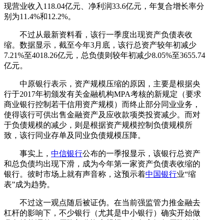
现营业收入118.04亿元、净利润33.6亿元，年复合增长率分
别为11.4%和12.2%。
不过从最新资料看，该行一季度出现资产负债表收
缩。数据显示，截至今年3月底，该行总资产较年初减少
7.21%至4018.26亿元，总负债则较年初减少8.05%至3655.74
亿元。
中原银行表示，资产规模压缩的原因，主要是根据央
行于2017年初颁发有关金融机构MPA考核的新规定（要求
商业银行控制若干信用资产规模）而终止部分同业业务，
使得该行可供出售金融资产及应收款项类投资减少。而对
于负债规模的减少，则是根据资产规模控制负债规模所
致，该行同业存单及同业负债规模压降。
事实上，
中信银行
公布的一季报显示，该银行总资产
和总负债均出现下滑，成为今年第一家资产负债表收缩的
银行。彼时市场上就有声音称，这预示着
中国银行
业“缩
表”成为趋势。
不过这一观点随后被证伪。在当前强监管力推金融去
杠杆的影响下，不少银行（尤其是中小银行）确实开始做