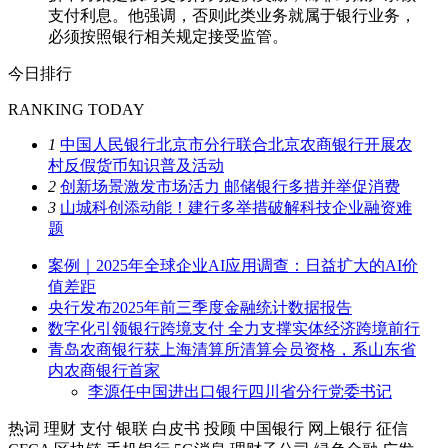
支付利息。他强调，否则此类业务就属于银行业务，
必须按照银行相关规定接受监管。
今日排行
RANKING TODAY
1
中国人民银行北京市分行联合北京农商银行开展农
村反假货币知识普及活动
2
创新场景激发市场活力 邮储银行多措并举促消费
3
山城科创添动能！建行多举措破解科技企业融资难
题
案例｜2025年全球企业AI应用调查：日益扩大的AI价
值差距
央行发布2025年前三季度金融统计数据报告
数字化引领银行跨境支付 全力支撑实体经济跨境前行
青岛农商银行获上海清算所清算会员资格，系山东省
内农商银行首家
李源任中国进出口银行四川省分行党委书记
热词
理财
支付
银联
白皮书
投顾
中国银行
网上银行
征信