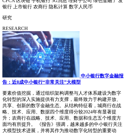
CFCA
区块链
手机银行
5G消息
理财子公司
绿色金融
广发
银行
上市银行
农商行
隐私计算
数字人民币
研究
RESEARCH
中小银行数字金融报
告：近8成中小银行“非常关注”大模型
要素价值挖掘，通过组织架构调整与人才体系建设为数字
化转型的深入实施提供有力支撑，最终致力于构建开放、
共享、创新的数字金融生态。从结构特征看，城商行在战
略、技术、应用、数据四个维度得分较2024年有显著提
升；农商行在战略、技术、应用、数据和生态五个维度方
面均有所提升。 《报告》强调，越来越多的中小银行关注
大模型技术进展，并将其作为推动数字化转型的重要动