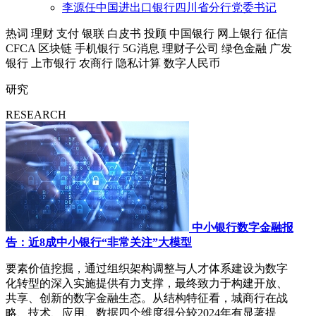
李源任中国进出口银行四川省分行党委书记
热词
理财
支付
银联
白皮书
投顾
中国银行
网上银行
征信
CFCA
区块链
手机银行
5G消息
理财子公司
绿色金融
广发
银行
上市银行
农商行
隐私计算
数字人民币
研究
RESEARCH
中小银行数字金融报
告：近8成中小银行“非常关注”大模型
要素价值挖掘，通过组织架构调整与人才体系建设为数字
化转型的深入实施提供有力支撑，最终致力于构建开放、
共享、创新的数字金融生态。从结构特征看，城商行在战
略、技术、应用、数据四个维度得分较2024年有显著提