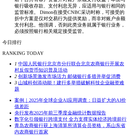
银行吸收存款、支付利息无异，应适用与银行相同的
监管标准。 Dimon在接受CNBC采访时称，可接受的
折中方案是仅对交易行为提供奖励，而非对账户余额
支付利息。他强调，否则此类业务就属于银行业务，
必须按照银行相关规定接受监管。
今日排行
RANKING TODAY
1
中国人民银行北京市分行联合北京农商银行开展农
村反假货币知识普及活动
2
创新场景激发市场活力 邮储银行多措并举促消费
3
山城科创添动能！建行多举措破解科技企业融资难
题
案例｜2025年全球企业AI应用调查：日益扩大的AI价
值差距
央行发布2025年前三季度金融统计数据报告
数字化引领银行跨境支付 全力支撑实体经济跨境前行
青岛农商银行获上海清算所清算会员资格，系山东省
内农商银行首家