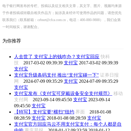
电子银行网发布的专栏、投稿以及征文相关文章，其文字、图片、视频均来源
于作者投稿或转载自相关作品方；如涉及未经许可使用作品的问题，请您优先
联系我们（联系邮箱：cebnet@cfca.com.cn，电话：400-880-9888），我们会第
一时间核实，谢谢配合。
为你推荐
人去世了 支付宝上的钱咋办？支付宝回应
快科
技
2017-03-02 09:39:39
支付宝
2017-03-02 09:39:39
支付宝
支付宝升级条码支付 推出“支付宝碰一下”
证券日报
网
2024-07-09 09:35:29
支付宝
2024-07-09 09:35:29
支付宝
支付宝发布《支付宝可穿戴设备安全支付规范》
移动
支付网
2023-09-14 09:45:50
支付宝
2023-09-14
09:45:50
支付宝
【特写】支付宝要“横扫”纽约
界面
2018-01-08
08:28:59
支付宝
2018-01-08 08:28:59
支付宝
支付宝官方回应马云不用支付宝支付：每个人都是自
由的
重庆晨报
2018-01-12 09:33:59
2018-01-12