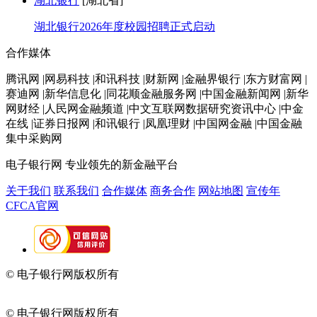
湖北银行
[湖北省]
湖北银行2026年度校园招聘正式启动
合作媒体
腾讯网 |网易科技 |和讯科技 |财新网 |金融界银行 |东方财富网 |
赛迪网 |新华信息化 |同花顺金融服务网 |中国金融新闻网 |新华
网财经 |人民网金融频道 |中文互联网数据研究资讯中心 |中金
在线 |证券日报网 |和讯银行 |凤凰理财 |中国网金融 |中国金融
集中采购网
电子银行网
专业领先的新金融平台
关于我们
联系我们
合作媒体
商务合作
网站地图
宣传年
CFCA官网
© 电子银行网版权所有
京ICP备05045998号-2
京公网安备
11010202009082
© 电子银行网版权所有
京ICP备05045998号-2
京公网安备