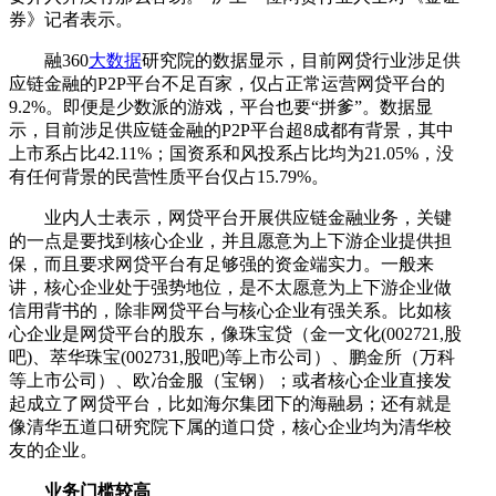
券》记者表示。
融360
大数据
研究院的数据显示，目前网贷行业涉足供
应链金融的P2P平台不足百家，仅占正常运营网贷平台的
9.2%。即便是少数派的游戏，平台也要“拼爹”。数据显
示，目前涉足供应链金融的P2P平台超8成都有背景，其中
上市系占比42.11%；国资系和风投系占比均为21.05%，没
有任何背景的民营性质平台仅占15.79%。
业内人士表示，网贷平台开展供应链金融业务，关键
的一点是要找到核心企业，并且愿意为上下游企业提供担
保，而且要求网贷平台有足够强的资金端实力。一般来
讲，核心企业处于强势地位，是不太愿意为上下游企业做
信用背书的，除非网贷平台与核心企业有强关系。比如核
心企业是网贷平台的股东，像珠宝贷（金一文化(002721,股
吧)、萃华珠宝(002731,股吧)等上市公司）、鹏金所（万科
等上市公司）、欧冶金服（宝钢）；或者核心企业直接发
起成立了网贷平台，比如海尔集团下的海融易；还有就是
像清华五道口研究院下属的道口贷，核心企业均为清华校
友的企业。
业务门槛较高