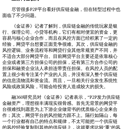
尽管很多P2P平台看好供应链金融，但在转型过程中也
面临了不少问题。
《金证券》记者了解到，供应链金融的传统玩家是银
行、保理公司、小贷等机构，它们有相对便宜的资金，更
容易与核心企业合作，而且在风控方面已经积累了一定的
经验，网贷平台想要正面竞争很难。其次，供应链金融的
风控逻辑、业务流程等和网贷行业其他常规资产不同，并
不适合大部分网贷平台。目前网贷平台主要还是依靠核心
企业或者第三方担保公司的担保，还有第三方合作公司的
担保和融资企业法人承担连带责任担保。在风控人员的配
置上很少有专注某个产业的人员，并没有深入整个供应链
的信息流物流和资金流。而且，一旦相关行业发生系统性
风险或政策风险，可能会给投资人造成较大的损失。
融360研究员对《金证券》记者表示，“P2P发力供应链
金融资产，理想很丰满现实很骨感。首先无背景的网贷平
台很难找到愿意为上下游企业做背书的优质核心企业来合
作；其次，网贷平台的风控能力跟不上。隔行如隔山，每
一个行业都有自己的特点和规律，不太可能把一个供应链
的风控经验复制到其他的供应链上，这就要求比较‘重’的风