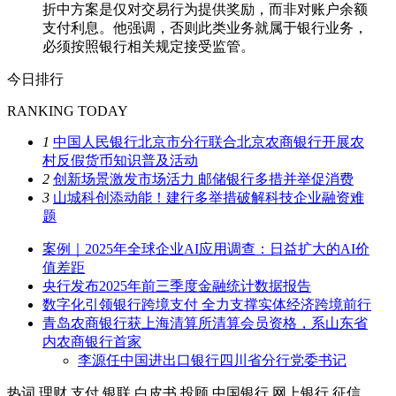
折中方案是仅对交易行为提供奖励，而非对账户余额
支付利息。他强调，否则此类业务就属于银行业务，
必须按照银行相关规定接受监管。
今日排行
RANKING TODAY
1
中国人民银行北京市分行联合北京农商银行开展农
村反假货币知识普及活动
2
创新场景激发市场活力 邮储银行多措并举促消费
3
山城科创添动能！建行多举措破解科技企业融资难
题
案例｜2025年全球企业AI应用调查：日益扩大的AI价
值差距
央行发布2025年前三季度金融统计数据报告
数字化引领银行跨境支付 全力支撑实体经济跨境前行
青岛农商银行获上海清算所清算会员资格，系山东省
内农商银行首家
李源任中国进出口银行四川省分行党委书记
热词
理财
支付
银联
白皮书
投顾
中国银行
网上银行
征信