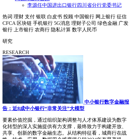
李源任中国进出口银行四川省分行党委书记
热词
理财
支付
银联
白皮书
投顾
中国银行
网上银行
征信
CFCA
区块链
手机银行
5G消息
理财子公司
绿色金融
广发
银行
上市银行
农商行
隐私计算
数字人民币
研究
RESEARCH
中小银行数字金融报
告：近8成中小银行“非常关注”大模型
要素价值挖掘，通过组织架构调整与人才体系建设为数字
化转型的深入实施提供有力支撑，最终致力于构建开放、
共享、创新的数字金融生态。从结构特征看，城商行在战