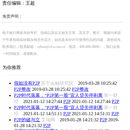
责任编辑：王超
免责声明：
电子银行网发布的专栏、投稿以及征文相关文章，其文字、图片、视频均来源
于作者投稿或转载自相关作品方；如涉及未经许可使用作品的问题，请您优先
联系我们（联系邮箱：cebnet@cfca.com.cn，电话：400-880-9888），我们会第
一时间核实，谢谢配合。
为你推荐
假如没有P2P
苏宁金融研究院
2019-03-28 10:25:42
P2P整改
2019-03-28 10:25:42
P2P整改
P2P时代落幕，“P2P第一股”宜人贷关停剥离
第一财
经
2021-01-12 14:27:44
P2P
2021-01-12 14:27:44
P2P
P2P时代落幕，“P2P第一股”宜人贷关停剥离
第一财
经
2021-01-12 14:51:11
P2P
2021-01-12 14:51:11
P2P
P2P的破与立
艾瑞网
2019-01-28 14:21:32
P2P
2019-
01-28 14:21:32
P2P