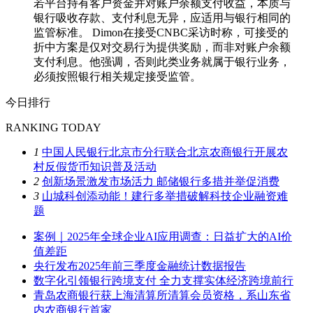
若平台持有客户资金并对账户余额支付收益，本质与
银行吸收存款、支付利息无异，应适用与银行相同的
监管标准。 Dimon在接受CNBC采访时称，可接受的
折中方案是仅对交易行为提供奖励，而非对账户余额
支付利息。他强调，否则此类业务就属于银行业务，
必须按照银行相关规定接受监管。
今日排行
RANKING TODAY
1
中国人民银行北京市分行联合北京农商银行开展农
村反假货币知识普及活动
2
创新场景激发市场活力 邮储银行多措并举促消费
3
山城科创添动能！建行多举措破解科技企业融资难
题
案例｜2025年全球企业AI应用调查：日益扩大的AI价
值差距
央行发布2025年前三季度金融统计数据报告
数字化引领银行跨境支付 全力支撑实体经济跨境前行
青岛农商银行获上海清算所清算会员资格，系山东省
内农商银行首家