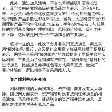
此外，通过加息活动，平台也希望能吸引更多投资
者。苏宁金融研究院高级研究员薛洪言表示，进入6月以
来，不少货币基金年化收益率接近5%，个别甚至超过6%，
银行理财产品多数也都在5%以上。当前，大型网贷平台3月
期理财产品平均年化收益7%左右，半年期8%左右，与低风
险的货币基金和银行理财相比，风险溢价较低，吸引力有
所下降，这应该是网贷平台主动加息的主要动机。
值得一提的是，此次平台并非采用直接加息，而是采
用“额外加息”模式，这又是什么用意？短融网总经理杨夏耘
表示，网贷平台采用“额外加息”的方式抬高了网贷平台的实
际利率，主要是为了促销和客户留存。“额外加息”是对标的
进行加息，比起加息券和红包等方式简单直接，受众广，
客户体验好，所以很多平台采用此方式。
资产端利率未有变动
相比理财端的大面积加息，资产端目前并没有太大动
静。团贷网方面表示，资产端暂时没有接到任何加息的相
关通知。马天帅表示，捷越联合的资产端并没有加息，反
而针对优质客户还有低息产品。