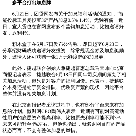
多平台打出加息牌
6月21日，团贷网发布关于加息福利活动的通知，“智
能投标工具复投宝36”产品加息0.5%-1.4%。无独有偶，近
日，宜人贷也在官网发布多个营销加息活动，比如邀请好
友，返利4%。
积木盒子在6月17日发布公告称，即日起至6月23日，
分享招财码成功邀请好友投资，除常规现金券及加息奖励
外，邀请人还可获赠一张1万元额度6%的加息券。
此外，捷越联合创始人兼捷越普惠总裁马天帅向北京
商报记者表示，捷越联合6月18日四周年司庆期间策划了相
关加息活动，但只是对客户的福利回馈。他表示，捷越联
合本身还是处于资金排队、优质资产荒的现状，因此平台
整体并没有相关加息计划。
在北京商报记者采访过程中，也有部分平台未来有加
息的计划。懒财网CEO陶伟杰表示，近期有可能对高流动
性用户的底层资产提高利率。比如原先利率可能不到3%，
未来可能升至4%左右。但他也指出，就懒财网目前的产品
状态而言，不会有整体加息的举措。