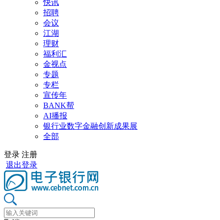
快讯
招聘
会议
江湖
理财
福利汇
金视点
专题
专栏
宣传年
BANK帮
AI播报
银行业数字金融创新成果展
全部
登录
注册
退出登录