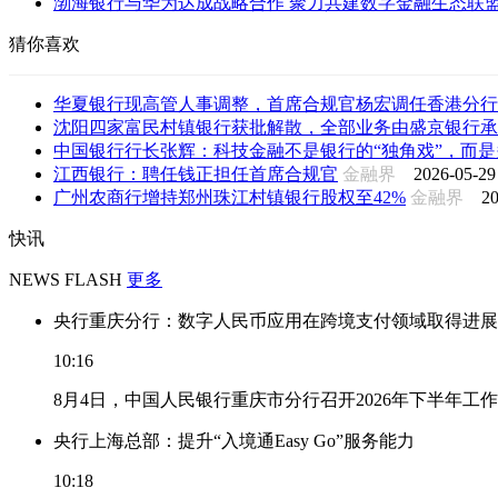
渤海银行与华为达成战略合作 聚力共建数字金融生态联
猜你喜欢
华夏银行现高管人事调整，首席合规官杨宏调任香港分行
沈阳四家富民村镇银行获批解散，全部业务由盛京银行承
中国银行行长张辉：科技金融不是银行的“独角戏”，而是多
江西银行：聘任钱正担任首席合规官
金融界
2026-05-29
广州农商行增持郑州珠江村镇银行股权至42%
金融界
20
快讯
NEWS FLASH
更多
央行重庆分行：数字人民币应用在跨境支付领域取得进展
10:16
8月4日，中国人民银行重庆市分行召开2026年下半年
央行上海总部：提升“入境通Easy Go”服务能力
10:18