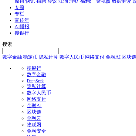
原创
快讯
招聘
会议
江湖
理财
福利汇
金视点
数据解读
专题
专栏
宣传年
AI播报
搜银行
搜索
数字金融
稳定币
隐私计算
数字人民币
网络支付
金融AI
区块
搜银行
数字金融
DeepSeek
隐私计算
数字人民币
网络支付
金融AI
区块链
金融云
物联网
金融安全