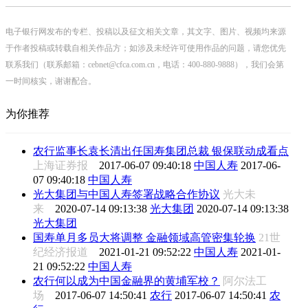
电子银行网发布的专栏、投稿以及征文相关文章，其文字、图片、视频均来源
于作者投稿或转载自相关作品方；如涉及未经许可使用作品的问题，请您优先
联系我们（联系邮箱：cebnet@cfca.com.cn，电话：400-880-9888），我们会第
一时间核实，谢谢配合。
为你推荐
农行监事长袁长清出任国寿集团总裁 银保联动成看点
上海证券报
2017-06-07 09:40:18
中国人寿
2017-06-
07 09:40:18
中国人寿
光大集团与中国人寿签署战略合作协议
光大未
来
2020-07-14 09:13:38
光大集团
2020-07-14 09:13:38
光大集团
国寿单月多员大将调整 金融领域高管密集轮换
21世
纪经济报道
2021-01-21 09:52:22
中国人寿
2021-01-
21 09:52:22
中国人寿
农行何以成为中国金融界的黄埔军校？
阿尔法工
场
2017-06-07 14:50:41
农行
2017-06-07 14:50:41
农