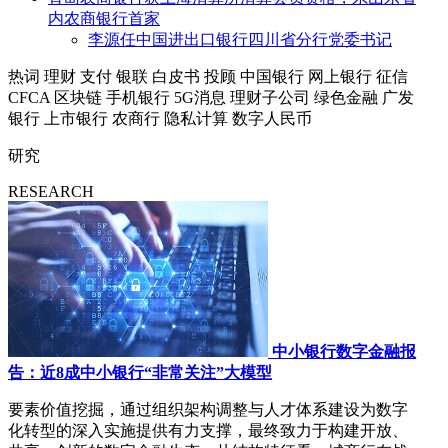
内农商银行首家
李源任中国进出口银行四川省分行党委书记
热词
理财
支付
银联
白皮书
投顾
中国银行
网上银行
征信
CFCA
区块链
手机银行
5G消息
理财子公司
绿色金融
广发
银行
上市银行
农商行
隐私计算
数字人民币
研究
RESEARCH
中小银行数字金融报
告：近8成中小银行“非常关注”大模型
要素价值挖掘，通过组织架构调整与人才体系建设为数字
化转型的深入实施提供有力支撑，最终致力于构建开放、