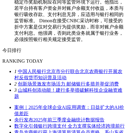
稳定币奖励机制应在同等监管环境下运行。他指出，
若平台持有客户资金并对账户余额支付收益，本质与
银行吸收存款、支付利息无异，应适用与银行相同的
监管标准。 Dimon在接受CNBC采访时称，可接受的
折中方案是仅对交易行为提供奖励，而非对账户余额
支付利息。他强调，否则此类业务就属于银行业务，
必须按照银行相关规定接受监管。
今日排行
RANKING TODAY
1
中国人民银行北京市分行联合北京农商银行开展农
村反假货币知识普及活动
2
创新场景激发市场活力 邮储银行多措并举促消费
3
山城科创添动能！建行多举措破解科技企业融资难
题
案例｜2025年全球企业AI应用调查：日益扩大的AI价
值差距
央行发布2025年前三季度金融统计数据报告
数字化引领银行跨境支付 全力支撑实体经济跨境前行
青岛农商银行获上海清算所清算会员资格，系山东省