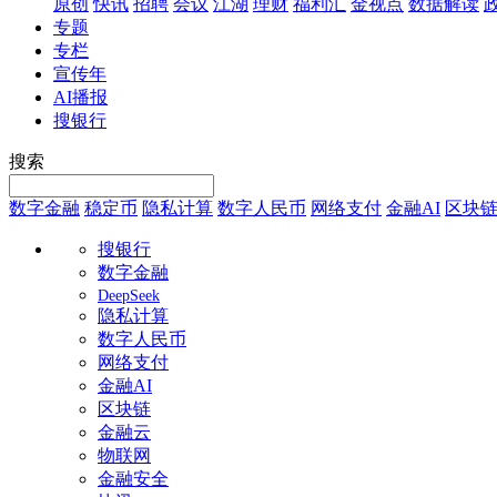
原创
快讯
招聘
会议
江湖
理财
福利汇
金视点
数据解读
专题
专栏
宣传年
AI播报
搜银行
搜索
数字金融
稳定币
隐私计算
数字人民币
网络支付
金融AI
区块
搜银行
数字金融
DeepSeek
隐私计算
数字人民币
网络支付
金融AI
区块链
金融云
物联网
金融安全