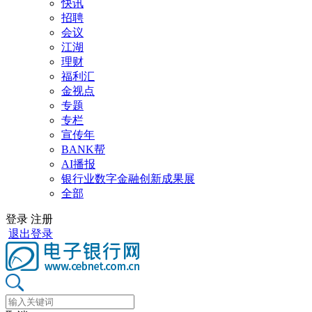
快讯
招聘
会议
江湖
理财
福利汇
金视点
专题
专栏
宣传年
BANK帮
AI播报
银行业数字金融创新成果展
全部
登录
注册
退出登录