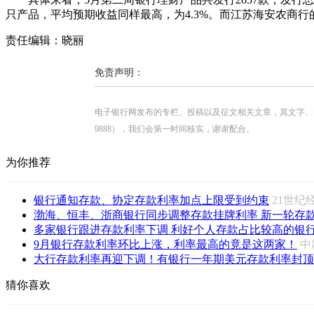
只产品，平均预期收益同样最高，为4.3%。而江苏海安农商行
责任编辑：晓丽
免责声明：
电子银行网发布的专栏、投稿以及征文相关文章，其文字、图片、视
9888），我们会第一时间核实，谢谢配合。
为你推荐
银行通知存款、协定存款利率加点上限受到约束
21世
渤海、恒丰、浙商银行同步调整存款挂牌利率 新一轮存款利
多家银行跟进存款利率下调 利好个人存款占比较高的银
9月银行存款利率环比上涨，利率最高的竟是这两家！
中
大行存款利率再迎下调！有银行一年期美元存款利率封顶4.3
猜你喜欢