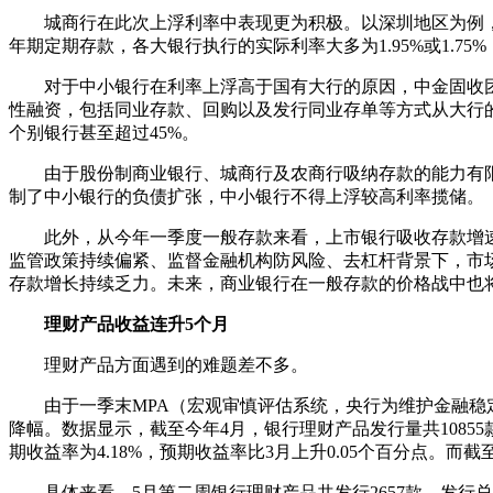
城商行在此次上浮利率中表现更为积极。以深圳地区为例，活
年期定期存款，各大银行执行的实际利率大多为1.95%或1.75
对于中小银行在利率上浮高于国有大行的原因，中金固收团
性融资，包括同业存款、回购以及发行同业存单等方式从大行的
个别银行甚至超过45%。
由于股份制商业银行、城商行及农商行吸纳存款的能力有限，
制了中小银行的负债扩张，中小银行不得上浮较高利率揽储。
此外，从今年一季度一般存款来看，上市银行吸收存款增速由20
监管政策持续偏紧、监督金融机构防风险、去杠杆背景下，市
存款增长持续乏力。未来，商业银行在一般存款的价格战中也
理财产品收益连升5个月
理财产品方面遇到的难题差不多。
由于一季末MPA（宏观审慎评估系统，央行为维护金融稳定
降幅。数据显示，截至今年4月，银行理财产品发行量共10855款
期收益率为4.18%，预期收益率比3月上升0.05个百分点。而截
具体来看，5月第二周银行理财产品共发行2657款，发行总