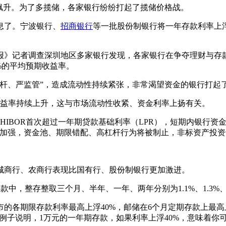
升。为了多揽储，各家银行纷纷打起了揽储价格战。
息了。宁波银行、
招商银行
等一批股份制银行将一年存款利率上浮
》记者调查深圳地区多家银行发现，各家银行在争夺理财与存
18%的平均预期收益率。
、严监管”，造成流动性持续紧张，非常渴望资金的银行打起了
财收益率持续上升，这与市场流动性收紧、资金利率上扬有关。
SHIBOR首次超过一年期贷款基础利率（LPR），短期内银行
管加强，资金池、期限错配、高杠杆行为将被制止，非标资产投
商行、农商行表现比国有行、股份制银行更加激进。
整存整取三个月、半年、一年、两年分别为1.1%、1.3%、1.5%
各期限存款利率最高上浮40%，邮储在6个月定期存款上最高
的例子说明，1万元的一年期存款，如果利率上浮40%，意味着你可