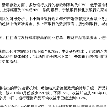
期存款方面，多数银行执行的存款利率均为0.3%，低于基准
%，上浮幅度为30%或20%，渤海银行、宁波银行和北京银行几家
队的研报分析，中小商业银行近几年资产端依赖交叉金融业务扩
超储中借来准备金。从上市银行的数据来看，股份制银行、城农
往往通过发行成本较高的同业存单、理财产品筹集资金，进行
16年末的10.17%下降至9.78%，中金研报指出，存款的
场流动性整体偏紧，“流动性池子的水下降”，叠加银行的信用扩
将更加激烈。
推出的新的监管机制）考核结束后监管政策的持续升级，产品
，较2017年3月份减少1597款，下降15%。收益却自从2016
至5月14日，银行理财产品平均收益率已经达到4.12%。
量在50款以上的银行共8家，其中5大国有银行发行产品数据最多