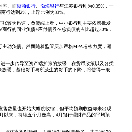
利率。而
浙商银行
、
渤海银行
与江苏银行则为0.35%，一
城商行达到2%，上浮比例为33%。
张较为迅速，负债端上看，中小银行则主要依赖批发
商行的同业负债+应付债券在总负债的占比超过30%，
主动负债。然而随着监管层加严格MPA考核力度，遏
乏力进一步传导至资产端扩张的放缓，在货币政策以及各类
张放缓，基础货币与所派生的货币的下降，将使得一般
发售数量也开始大幅度收缩，但平均预期收益却未出现
年12月以来，持续五个月走高，4月银行理财产品的平均预
，收益率相对稳健。以建行发行数量最多，共发行179