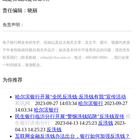
责任编辑：晓丽
免责声明：
电子银行网发布的专栏、投稿以及征文相关文章，其文字、图片、视频均来源
于作者投稿或转载自相关作品方；如涉及未经许可使用作品的问题，请您优先
联系我们（联系邮箱：cebnet@cfca.com.cn，电话：400-880-9888），我们会第
一时间核实，谢谢配合。
为你推荐
哈尔滨银行开展“全民反洗钱·反洗钱有我”宣传活动
和讯网
2023-09-27 14:03:34
哈尔滨银行
2023-09-27
14:03:34
哈尔滨银行
民生银行临沂分行开展“警惕洗钱陷阱”反洗钱宣传
民
生银行济南分行
2023-04-13 14:25:23
反洗钱
2023-
04-13 14:25:23
反洗钱
互联网金融反洗钱办法出台，银行如何加强反洗钱？