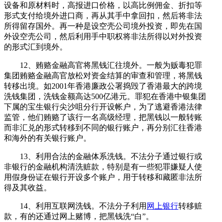
设备和原材料时，高报进口价格，以高比例佣金、折扣等
形式支付给境外进口商，再从其手中拿回扣，然后将非法
所得留存国外。再一种是设空壳公司境外投资，即先在国
外设空壳公司，然后利用手中职权将非法所得以对外投资
的形式汇到境外。
12、贿赂金融高官将黑钱汇往境外。一般为贩毒犯罪
集团贿赂金融高官放松对资金结算的审查和管理，将黑钱
转移出境。如2001年香港廉政公署捣毁了香港最大的跨境
洗钱集团，洗钱金额高达500亿港元。罪犯在香港中银集团
下属的宝生银行尖沙咀分行开设帐户，为了逃避香港法律
监管，他们贿赂了该行一名高级经理，把黑钱以一般转账
而非汇兑的形式转移到不同的银行账户，再分别汇往香港
和海外的有关银行账户。
13、利用合法的金融体系洗钱。不法分子通过银行或
非银行的金融机构清洗赃款，特别是有一些犯罪嫌疑人使
用假身份证在银行开设多个账户，用于转移和藏匿非法所
得及其收益。
14、利用互联网洗钱。不法分子利用
网上银行
转移赃
款，有的还通过网上赌博，把黑钱洗“白”。