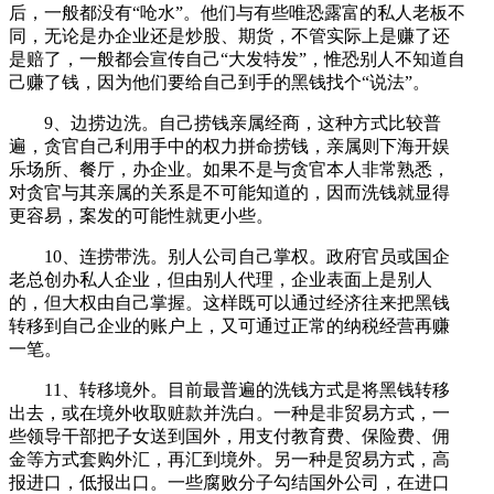
后，一般都没有“呛水”。他们与有些唯恐露富的私人老板不
同，无论是办企业还是炒股、期货，不管实际上是赚了还
是赔了，一般都会宣传自己“大发特发”，惟恐别人不知道自
己赚了钱，因为他们要给自己到手的黑钱找个“说法”。
9、边捞边洗。自己捞钱亲属经商，这种方式比较普
遍，贪官自己利用手中的权力拼命捞钱，亲属则下海开娱
乐场所、餐厅，办企业。如果不是与贪官本人非常熟悉，
对贪官与其亲属的关系是不可能知道的，因而洗钱就显得
更容易，案发的可能性就更小些。
10、连捞带洗。别人公司自己掌权。政府官员或国企
老总创办私人企业，但由别人代理，企业表面上是别人
的，但大权由自己掌握。这样既可以通过经济往来把黑钱
转移到自己企业的账户上，又可通过正常的纳税经营再赚
一笔。
11、转移境外。目前最普遍的洗钱方式是将黑钱转移
出去，或在境外收取赃款并洗白。一种是非贸易方式，一
些领导干部把子女送到国外，用支付教育费、保险费、佣
金等方式套购外汇，再汇到境外。另一种是贸易方式，高
报进口，低报出口。一些腐败分子勾结国外公司，在进口