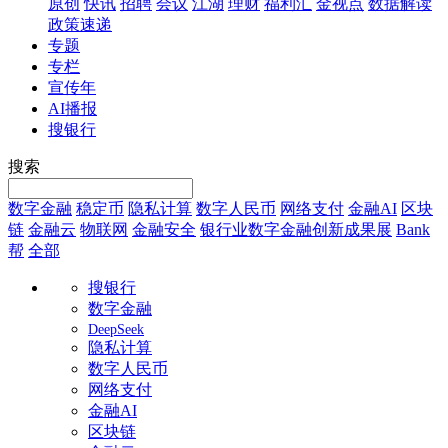
原创
快讯
招聘
会议
江湖
理财
福利汇
金视点
数据解读
政策速递
专题
专栏
宣传年
AI播报
搜银行
搜索
数字金融
稳定币
隐私计算
数字人民币
网络支付
金融AI
区块
链
金融云
物联网
金融安全
银行业数字金融创新成果展
Bank
帮
全部
搜银行
数字金融
DeepSeek
隐私计算
数字人民币
网络支付
金融AI
区块链