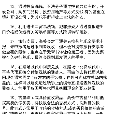
15、通过投资洗钱。不法分子通过投资兴建宾馆，开
设公司，购买商品房，投资房地产等方式洗钱;有的甚至在
境外开设公司，为其犯罪所得披上合法的外衣。
16、利用进出口贸易洗钱。犯罪嫌疑人通过虚报进出
口价格或伪造有关贸易单据等方式跨境转移赃款。
17、旅行支票：海关会对于通关者携带的现金要求申
报，未申报者超过限制者没收，但不会对携带旅行支票者
做金额的限制，重点在于无背书转让给第三者，因为支票
被存入银行兑现，最终会回到原发票人的手中。
18、在赌场以代币间接兑换：在赌场中兑换成代币，
再将代币直接交付给洗钱的受益人。再由他去将代币兑换
回现金通常需要 5% 左右的手续费，在外可声称在赌场内赌
赢的。这样可以避免透过纸钞上的编号直接追查到洗钱的
受益人。常用于各国可将代币兑换回现金的职业赌常
19、古董珠宝或具价值收藏品、高价中古精品利用低
买高卖的假买卖，将钱以合法的交易方式，洗到目的帐
号。此方式亦常用于收贿的收钱方式;或购买具价值的古董
珠宝或收藏品，再讹称为自家收藏品在市场上放售，一般