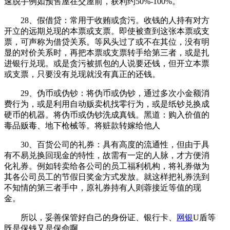
速脱手例如预售屋在交屋前，获利约50%-100%。
28、假借贷：常用于收贿或贪污。收钱的人持有对方
开立的远期兑现的本票或支票。即使被查到这张本票或支
票，可声称为借贷关系。等风头过了或不在其位，没有明
显的对价关系时，再把本票或支票转手给第三者，或是扎
进银行兑现。或是贪污被抓包的人说要还钱，但开立本票
或支票，只要没有兑现就没有真正的还钱。
29、伪币或伪钞：将伪币或伪钞，通过多次小金额消
费行为，或是利用自动贩卖机找零行为，或是纸钞兑换成
硬币的机器。将伪币或伪钞洗成真钱。黑道：购入价值的
毒品贩毒、地下枪械等。将赃款转嫁给他人
30、百货公司的礼券：具有高度的流通性，但由于具
有不易兑换回现金的特性，故需有一定的人脉，才方便消
化礼券。例如转卖给各公司的员工福利机构，将礼券做为
其各公司员工的节假日奖金方式发放。就这样把礼券洗到
不知情的第三者手中，原礼券持有人则蓉接近等值的现
金。
所以，妥善保管好自己的身份证、银行卡、
网银
U盾等
既是保钱又是保命啊。