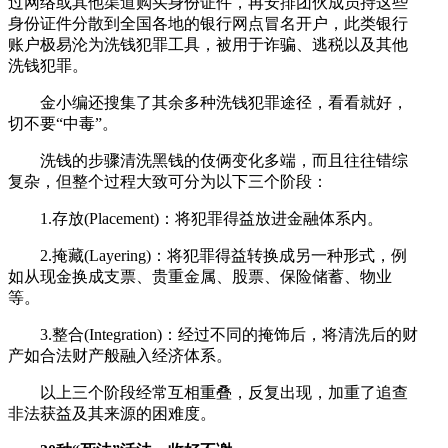
过网络或其他渠道购买身份证件，再安排团伙成员持这些
身份证件分散到全国各地的银行网点冒名开户，此类银行
账户极易沦为洗钱犯罪工具，被用于诈骗、逃税以及其他
洗钱犯罪。
金小编还搜集了其余多种洗钱犯罪途径，看看就好，
切不要“中毒”。
洗钱的步骤清洗黑钱的伎俩变化多端，而且往往错综
复杂，但整个过程大致可分为以下三个阶段：
1.存放(Placement)：将犯罪得益放进金融体系内。
2.掩藏(Layering)：将犯罪得益转换成另一种形式，例
如从现金换成支票、贵重金属、股票、保险储蓄、物业
等。
3.整合(Integration)：经过不同的掩饰后，将清洗后的财
产如合法财产般融入经济体系。
以上三个阶段经常互相重叠，反复出现，加重了追查
非法获益及其来源的困难度。