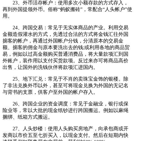
23、外币活存帐户：使用多次小额存款的方式存入，
再到外国提领外币。俗称“蚂蚁搬砖”，常配合“人头帐户”使
用。
24、跨国交易：常见于无实体商品的产业。利用交易
金额造假灌水的方式，先透过合法的方式将金钱汇往外国
掮客的帐户，再通过外国帐户分钱，分清原本的交易金
额、掮客的佣金与原本要洗出去的钱;或利用各地的商品贸
易，例如以过高金额购买普通消费品，将大量款项汇到国
外账户，装作用以支付买货款项。反过来亦可将商品高价
出售，让国外的洗钱伙伴将款项汇进国内。
25、地下汇兑：常见于不肖的卖珠宝金饰的银楼。除
了非法兑换外币以外，甚至可将现金兑换为外国的无记名
与背书的支票，供客户至外国的帐户存入。
26、跨国企业的资金调度：常见于金融业，银行或保
险业等，常以大批的现金纸钞进行跨国搬运。例如以麻绳
捆绑、纸箱方式搬运。
27、人头炒楼：使用人头购买房地产，向承包商或开
发商以市价五至七折买入，以现金支付。然后在短期内快