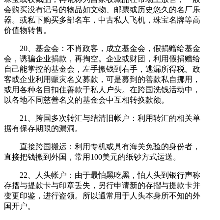
会购买没有记号的物品如文物、邮票或历史悠久的名厂乐
器。或私下购买多部名车，中古私人飞机，珠宝名牌等高
价值物转售。
20、基金会：不肖政客，成立基金会，假捐赠给基金
会，诱骗企业捐款，再掏空。企业或财团，利用假捐赠给
自己能掌控的基金会，左手搬钱到右手，逃漏所得税。政
客或企业利用赈灾名义募款，可是募到的善款私自挪用，
或用各种名目扣住善款于私人户头。在跨国洗钱活动中，
以各地不同慈善名义的基金会中互相转换款额。
21、跨国多次转汇与结清旧帐户：利用转汇的相关单
据有保存期限的漏洞。
直接跨国搬运：利用专机或具有海关免验的身份者，
直接把钱搬到外国，常用100美元的纸钞方式运送。
22、人头帐户：由于最怕黑吃黑，怕人头到银行声称
存摺与提款卡与印章丢失，另行申请新的存摺与提款卡并
变更印鉴，进行盗领。所以通常用于人头本身所不知的外
国开户。