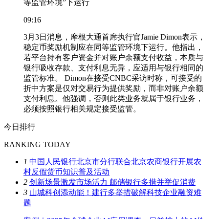
等监管环境”下运行
09:16
3月3日消息，摩根大通首席执行官Jamie Dimon表示，
稳定币奖励机制应在同等监管环境下运行。他指出，
若平台持有客户资金并对账户余额支付收益，本质与
银行吸收存款、支付利息无异，应适用与银行相同的
监管标准。 Dimon在接受CNBC采访时称，可接受的
折中方案是仅对交易行为提供奖励，而非对账户余额
支付利息。他强调，否则此类业务就属于银行业务，
必须按照银行相关规定接受监管。
今日排行
RANKING TODAY
1
中国人民银行北京市分行联合北京农商银行开展农
村反假货币知识普及活动
2
创新场景激发市场活力 邮储银行多措并举促消费
3
山城科创添动能！建行多举措破解科技企业融资难
题