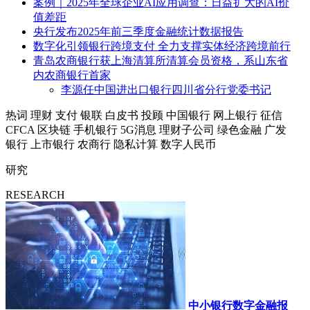
案例｜2025年全球企业AI应用调查：日益扩大的AI价
值差距
央行发布2025年前三季度金融统计数据报告
数字化引领银行跨境支付 全力支撑实体经济跨境前行
青岛农商银行获上海清算所清算会员资格，系山东省
内农商银行首家
李源任中国进出口银行四川省分行党委书记
热词
理财
支付
银联
白皮书
投顾
中国银行
网上银行
征信
CFCA
区块链
手机银行
5G消息
理财子公司
绿色金融
广发
银行
上市银行
农商行
隐私计算
数字人民币
研究
RESEARCH
中小银行数字金融报