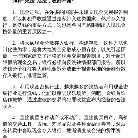
30种“死法”活法，收好不谢~
1、现金走私。在许多的国家并未建立现金交易报告制
度，所以将犯罪收益通过走私带入这类国家，然后存入银
行，是洗钱的重要方式，这也是各国严格限制出入境现金
携带量的重要原因之一。
2、将大额现金分散存入银行、构建存款。这种方法也
叫化整为零，是将大笔资金分散成小额存款，以免引起怀
疑。一些国家建立了严格的现金交易报告制度，对于超过
限额的现金交易，银行必须向反洗钱情报部门报告。所以
洗钱分子往往将大额现金拆分成低于报告标准的金额分散
存入银行，逃避监管。
3、利用现金密集行业。越来越多的洗钱者利用现金密
集行业进行洗钱，他们以赌尝娱乐场所、酒吧、金银首饰
店作掩护，通过虚假的交易将犯罪收益宣布为经营的合法
收入。
4、直接购置各种动产或不动产。直接购买房产、高价
值的交通工具、古玩、艺术品以及各种金融证券等，然后
在转卖中套取现金存入银行，逐渐演变成合法的货币资
金。